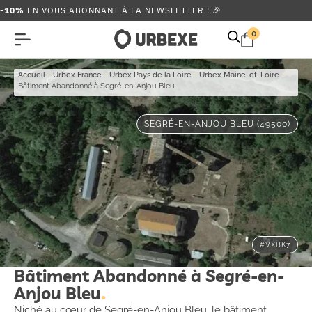
-10%
EN VOUS ABONNANT À LA NEWSLETTER ! 🎉
0
Accueil
-
Urbex France
-
Urbex Pays de la Loire
-
Urbex Maine-et-Loire
-
Bâtiment Abandonné à Segré-en-Anjou Bleu
SEGRÉ-EN-ANJOU BLEU (49500)
#VXBK7
Bâtiment Abandonné à Segré-en-
Anjou Bleu
Niché au cœur de Segré-en-Anjou Bleu, le bâtiment