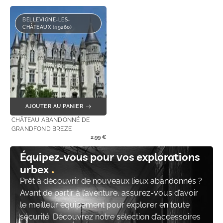
BELLEVIGNE-LES-
CHÂTEAUX (49260)
AJOUTER AU PANIER
CHÂTEAU ABANDONNÉ DE
GRANDFOND BREZE
2,99
€
Équipez-vous pour vos explorations
urbex
Prêt à découvrir de nouveaux lieux abandonnés ?
Avant de partir à l’aventure, assurez-vous d’avoir
le meilleur équipement pour explorer en toute
sécurité. Découvrez notre sélection d’accessoires