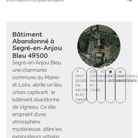
Informations complémentaires
Bâtiment
Abandonné à
Segré-en-Anjou
Bleu 49500
Segré-en-Anjou Bleu,
une charmante
📍
🇫🇷
🕵️‍♂️
🏚️
📅
commune du Maine-
SPOT
URBEX
URBEX
DÉCORS
DISPONIBIL
SEGRÉ-
MAINE-
INDUSTRIEL
AUTHENTIQUES
IMMÉDIATE
et-Loire, abrite un lieu
EN-
ET-
ANJOU
LOIRE
urbex captivant : le
BLEU
bâtiment abandonné
(49500)
de Vigneau. Ce site,
empreint d’une
atmosphère
mystérieuse, attire les
explorateurs urbains