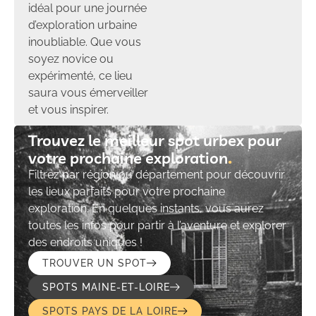
idéal pour une journée
d’exploration urbaine
inoubliable. Que vous
soyez novice ou
expérimenté, ce lieu
saura vous émerveiller
et vous inspirer.
Trouvez le meilleur spot urbex pour
votre prochaine exploration​
Filtrez par région ou département pour découvrir
les lieux parfaits pour votre prochaine
exploration. En quelques instants, vous aurez
toutes les infos pour partir à l’aventure et explorer
des endroits uniques !
TROUVER UN SPOT
SPOTS MAINE-ET-LOIRE
SPOTS PAYS DE LA LOIRE