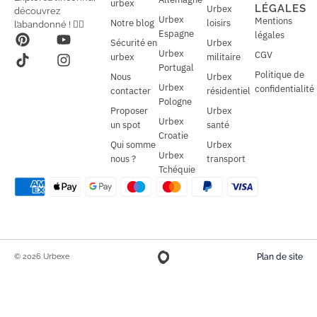
l
urbex
l
LÉGALES
Urbex
découvrez
*
Urbex
Mentions
Notre blog
loisirs
l’abandonné ! 🕵️‍♂️
Espagne
légales
Sécurité en
Urbex
Urbex
CGV
urbex
militaire
Portugal
Politique de
Nous
Urbex
Urbex
confidentialité
contacter
résidentiel
Pologne
Proposer
Urbex
Urbex
un spot
santé
Croatie
Qui somme
Urbex
Urbex
nous ?
transport
Tchéquie
© 2026 Urbexe
Plan de site