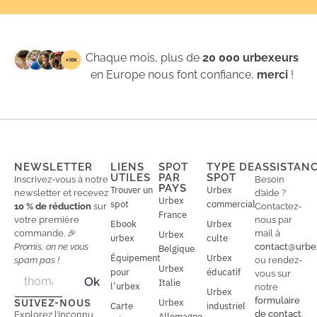
Chaque mois, plus de
20 000 urbexeurs
en Europe nous font confiance,
merci
!
NEWSLETTER
LIENS
SPOT
TYPE DE
ASSISTAN
UTILES
PAR
SPOT
Inscrivez-vous à notre
Besoin
PAYS
Trouver un
Urbex
newsletter et recevez
d’aide ?
Urbex
spot
commercial
10 % de réduction
sur
Contactez-
France
votre première
nous par
Ebook
Urbex
commande. 🎉
mail à
Urbex
urbex
culte
Promis, on ne vous
contact@urbe
Belgique
Équipement
Urbex
spam pas !
ou rendez-
Urbex
E
pour
éducatif
E
vous sur
Ok
Italie
m
m
l’urbex
notre
Urbex
a
a
formulaire
SUIVEZ-NOUS
Urbex
Carte
industriel
i
i
de contact
.
Explorez l’inconnu,
Allemagne