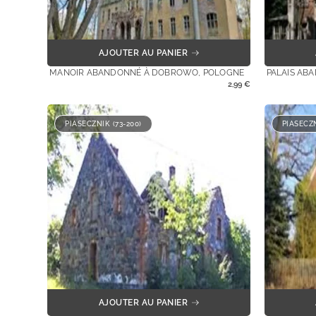
AJOUTER AU PANIER
MANOIR ABANDONNÉ À DOBROWO, POLOGNE
PALAIS AB
2,99
€
PIASECZNIK (73-200)
PIASECZN
AJOUTER AU PANIER