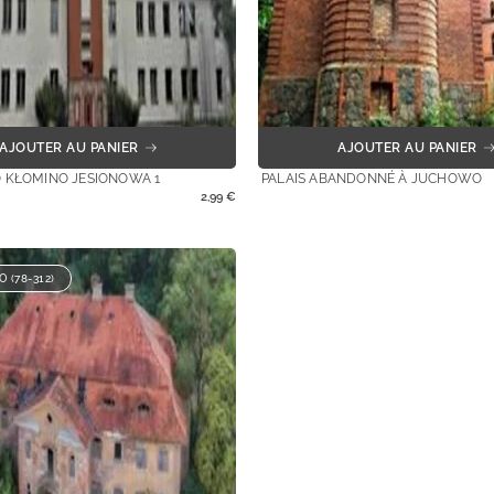
AJOUTER AU PANIER
AJOUTER AU PANIER
 KŁOMINO JESIONOWA 1
PALAIS ABANDONNÉ À JUCHOWO
2,99
€
 (78-312)