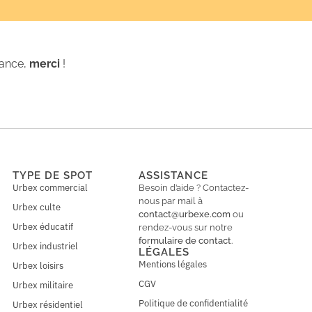
iance,
merci
!
TYPE DE SPOT
ASSISTANCE
Urbex commercial
Besoin d’aide ? Contactez-
nous par mail à
Urbex culte
contact@urbexe.com
ou
Urbex éducatif
rendez-vous sur notre
formulaire de contact
.
Urbex industriel
LÉGALES
Mentions légales
Urbex loisirs
CGV
Urbex militaire
Politique de confidentialité
Urbex résidentiel