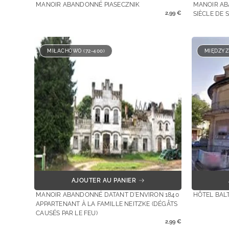
MANOIR ABANDONNÉ PIASECZNIK
MANOIR AB
2,99
€
SIÈCLE DE 
MIŁACHOWO (72-400)
MIĘDZYZD
AJOUTER AU PANIER
MANOIR ABANDONNÉ DATANT D'ENVIRON 1840
HÔTEL BAL
APPARTENANT À LA FAMILLE NEITZKE (DÉGÂTS
CAUSÉS PAR LE FEU)
2,99
€