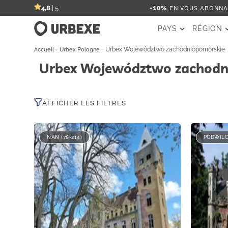
-10%
EN VOUS ABONNAN
4,8
| 5
PAYS
RÉGION
-
-
Urbex Województwo zachodniopomorskie
Accueil
Urbex Pologne
Urbex Województwo zachodn
AFFICHER LES FILTRES
NAN (78-214)
PODWILCZ