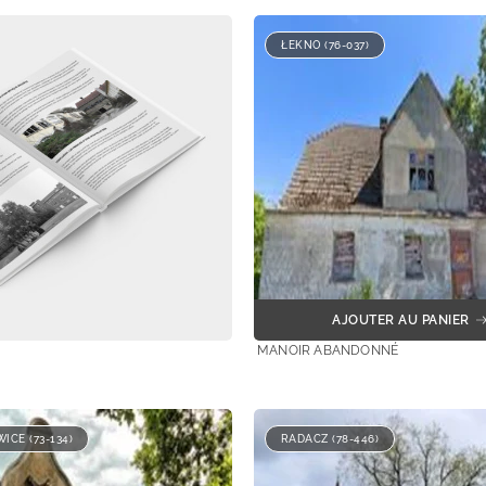
ŁEKNO (76-037)
AJOUTER AU PANIER
MANOIR ABANDONNÉ
ICE (73-134)
RADACZ (78-446)