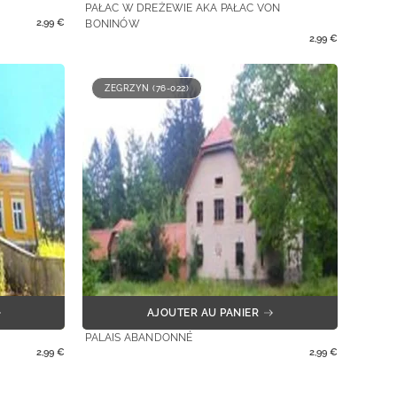
PAŁAC W DREŻEWIE AKA PAŁAC VON
2,99
€
BONINÓW
2,99
€
ZEGRZYN (76-022)
AJOUTER AU PANIER
PALAIS ABANDONNÉ
2,99
€
2,99
€