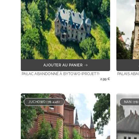
AJOUTER AU PANIER
PAŁAC ABANDONNÉ À BYTOWO (PROJET?)
PALAIS ABA
2,99
€
JUCHOWO (78-446)
NAN (78)