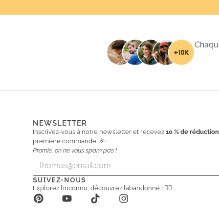
Chaque
NEWSLETTER
Inscrivez-vous à notre newsletter et recevez
10 % de réductio
première commande. 🎉
Promis, on ne vous spam pas !
E
E
m
m
a
a
SUIVEZ-NOUS
i
i
Explorez l’inconnu, découvrez l’abandonné ! 🕵️‍♂️
l
l
*