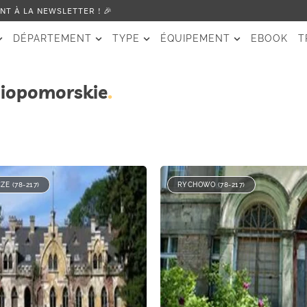
T À LA NEWSLETTER ! 🎉
DÉPARTEMENT
TYPE
ÉQUIPEMENT
EBOOK
T
iopomorskie
E (78-217)
RYCHOWO (78-217)