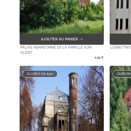
AJOUTER AU PANIER
PALAIS ABANDONNÉ DE LA FAMILLE VON
LEŚNICTWO
KLEIST
2,99
€
DŁUSKO (78-630)
ZĄBROWO