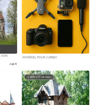
E VON
MATÉRIEL POUR L’URBEX
2,99
€
CZAPLICE (78-630)