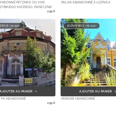
ANDONNÉ PETZNICK DU XIXE
PALAIS ABANDONNÉ À ŁOŹNICA
SZYBKIEGO KACPIEGO, PIASECZNIK
2,99
€
ROJE (72-500)
BOŻNIEWICE (76-021)
AJOUTER AU PANIER
AJOUTER AU PANIER
TYK ABANDONNÉ
MANOIR ABANDONNÉ
2,99
€