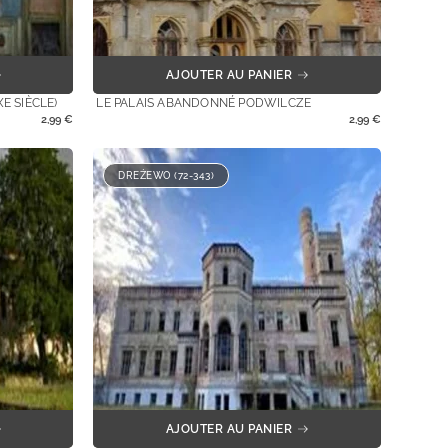
AJOUTER AU PANIER
E SIÈCLE)
LE PALAIS ABANDONNÉ PODWILCZE
2,99
€
2,99
€
DREŻEWO (72-343)
AJOUTER AU PANIER