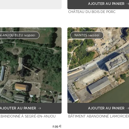
AJOUTER AU PANIER
CHÂTEAU DU BOIS DE PORC
N-ANJOU BLEU (49500)
NANTES (44100)
AJOUTER AU PANIER
AJOUTER AU PANIER
ABANDONNÉ À SEGRÉ-EN-ANJOU
BÂTIMENT ABANDONNÉ LAMORCIÈ
2,99
€