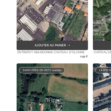
AJOUTER AU PANIER
ENTREPOT ABANDONNE CHATEAU-D'OLONNE
CHÂTEAU D
2,99
€
SAINT-PÈRE-EN-RETZ (44320)
LA ROCH