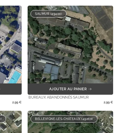
SAUMUR (49400)
AJOUTER AU PANIER
BUREAUX ABANDONNÉS SAUMUR
2,99
€
2,99
€
)
BELLEVIGNE-LES-CHÂTEAUX (49260)