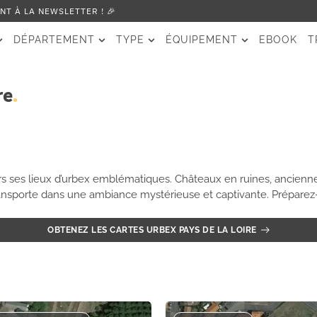
T À LA NEWSLETTER ! 🎉
DÉPARTEMENT
TYPE
ÉQUIPEMENT
EBOOK
T
re
ers ses lieux d’urbex emblématiques. Châteaux en ruines, ancienn
nsporte dans une ambiance mystérieuse et captivante. Préparez-v
OBTENEZ LES CARTES URBEX PAYS DE LA LOIRE