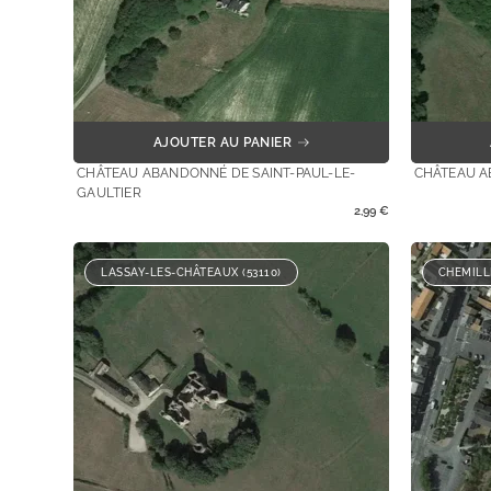
AJOUTER AU PANIER
CHÂTEAU ABANDONNÉ DE SAINT-PAUL-LE-
CHÂTEAU A
GAULTIER
2,99
€
LASSAY-LES-CHÂTEAUX (53110)
CHEMILL