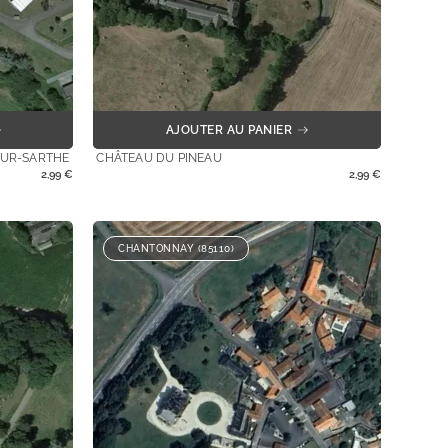
AJOUTER AU PANIER
SUR-SARTHE
CHÂTEAU DU PINEAU
2,99
€
2,99
€
CHANTONNAY (85110)