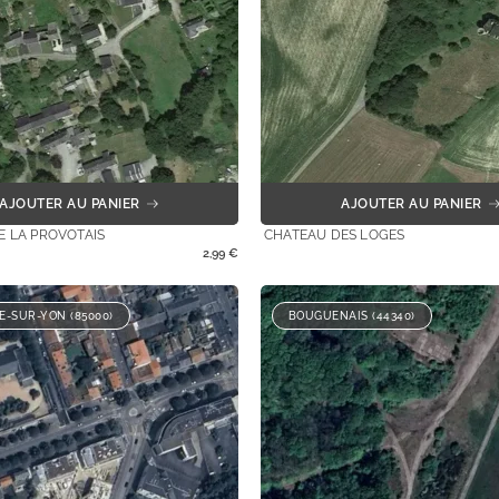
AJOUTER AU PANIER
AJOUTER AU PANIER
E LA PROVOTAIS
CHATEAU DES LOGES
2,99
€
E-SUR-YON (85000)
BOUGUENAIS (44340)