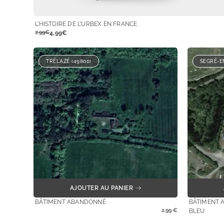
L’HISTOIRE DE L’URBEX EN FRANCE
7,99€
4,99€
TRÉLAZÉ (49800)
SEGRÉ-E
AJOUTER AU PANIER
BÂTIMENT ABANDONNÉ
BÂTIMENT 
2,99
€
BLEU