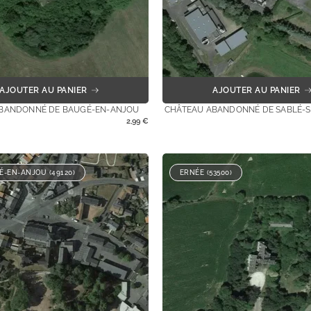
AJOUTER AU PANIER
AJOUTER AU PANIER
BANDONNÉ DE BAUGÉ-EN-ANJOU
CHÂTEAU ABANDONNÉ DE SABLÉ-
2,99
€
É-EN-ANJOU (49120)
ERNÉE (53500)