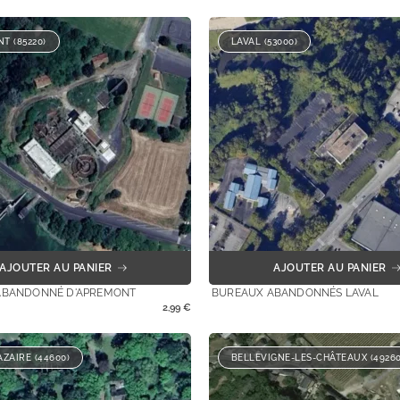
T (85220)
LAVAL (53000)
AJOUTER AU PANIER
AJOUTER AU PANIER
ABANDONNÉ D'APREMONT
BUREAUX ABANDONNÉS LAVAL
2,99
€
ZAIRE (44600)
BELLEVIGNE-LES-CHÂTEAUX (49260