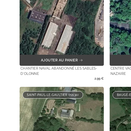
AJOUTER AU PANIER
CHANTIER NAVAL ABANDONNÉ LES SABLES-
CENTRE VA
D'OLONNE
NAZAIRE
2,99
€
SAINT-PAUL-LE-GAULTIER (72130)
BAUGÉ-E