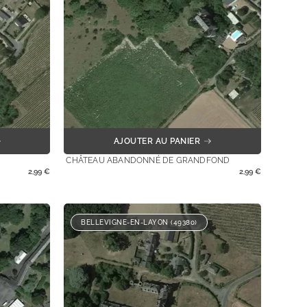
AJOUTER AU PANIER
CHÂTEAU ABANDONNÉ DE GRANDFOND
2,99
€
2,99
€
BELLEVIGNE-EN-LAYON (49380)