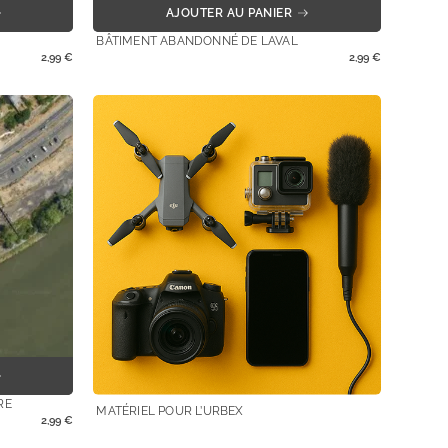
AJOUTER AU PANIER
BÂTIMENT ABANDONNÉ DE LAVAL
2,99
€
2,99
€
RE
MATÉRIEL POUR L’URBEX
2,99
€