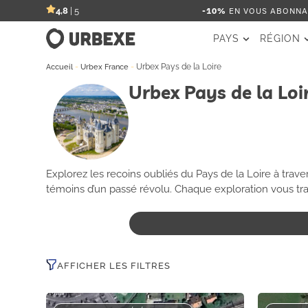
-10%
EN VOUS ABONNAN
4,8
| 5
PAYS
RÉGION
-
-
Urbex Pays de la Loire
Accueil
Urbex France
Urbex Pays de la Loi
Explorez les recoins oubliés du Pays de la Loire à trav
témoins d’un passé révolu. Chaque exploration vous tra
histoire à travers votre objectif. 🌍
AFFICHER LES FILTRES