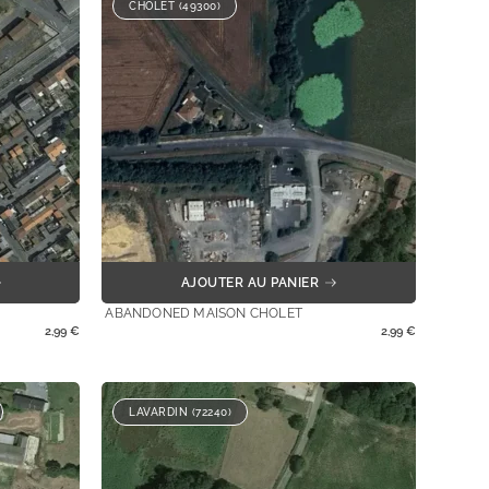
CHOLET (49300)
AJOUTER AU PANIER
ABANDONED MAISON CHOLET
2,99
€
2,99
€
LAVARDIN (72240)