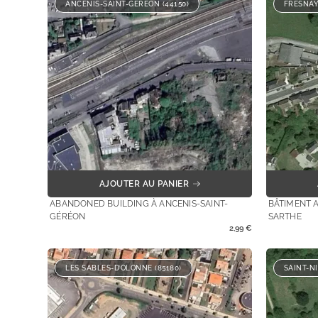
ANCENIS-SAINT-GÉRÉON (44150)
FRESNAY
AJOUTER AU PANIER
ABANDONED BUILDING À ANCENIS-SAINT-
BÂTIMENT 
GÉRÉON
SARTHE
2,99
€
LES SABLES-D’OLONNE (85180)
SAINT-N