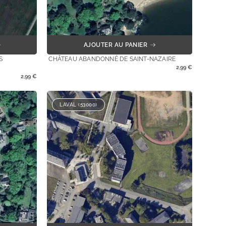
AJOUTER AU PANIER
S
CHÂTEAU ABANDONNÉ DE SAINT-NAZAIRE
2,99
€
2,99
€
LAVAL (53000)