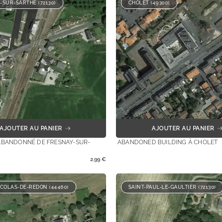
-SUR-SARTHE (72130)
CHOLET (49300)
AJOUTER AU PANIER
AJOUTER AU PANIER
ABANDONNÉ DE FRESNAY-SUR-
ABANDONED BUILDING À CHOLET
2,99
€
ICOLAS-DE-REDON (44460)
SAINT-PAUL-LE-GAULTIER (72130)