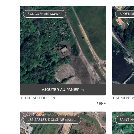
BOUGUENAIS (44340)
APREMON
AJOUTER AU PANIER
CHÂTEAU BOUGON
BÂTIMENT 
2,99
€
LES SABLES-D’OLONNE (85180)
SAINT-NA