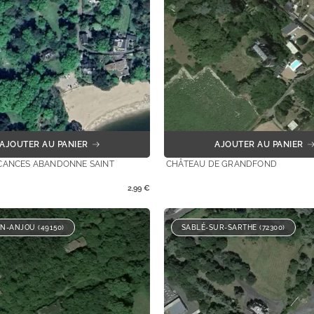
AJOUTER AU PANIER
AJOUTER AU PANIER
CANCES ABANDONNE SAINT
CHÂTEAU DE GRANDFOND
2,99
€
N-ANJOU (49150)
SABLÉ-SUR-SARTHE (72300)