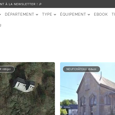
T À LA NEWSLETTER ! 🎉
DÉPARTEMENT
TYPE
ÉQUIPEMENT
EBOOK
T
g
 (6690)
NEUFCHÂTEAU (6840)