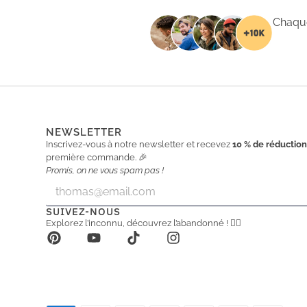
Chaque
NEWSLETTER
Inscrivez-vous à notre newsletter et recevez
10 % de réductio
première commande. 🎉
Promis, on ne vous spam pas !
E
E
m
m
a
a
SUIVEZ-NOUS
i
i
Explorez l’inconnu, découvrez l’abandonné ! 🕵️‍♂️
l
l
*