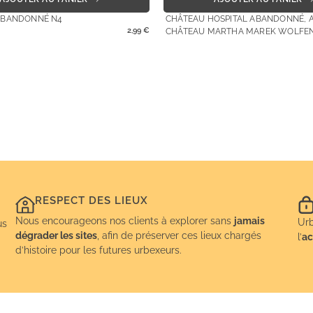
ABANDONNÉ N4
CHÂTEAU HOSPITAL ABANDONNÉ, A
2,99
€
CHÂTEAU MARTHA MAREK WOLFEN
RESPECT DES LIEUX
Nous encourageons nos clients à explorer sans
jamais
Urb
us
dégrader les sites
, afin de préserver ces lieux chargés
l’
ac
d’histoire pour les futures urbexeurs.