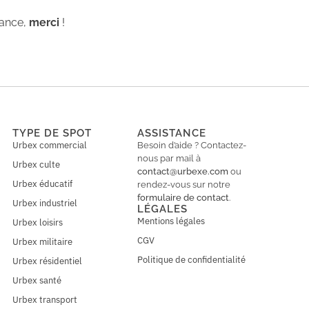
iance,
merci
!
TYPE DE SPOT
ASSISTANCE
Urbex commercial
Besoin d’aide ? Contactez-
nous par mail à
Urbex culte
contact@urbexe.com
ou
Urbex éducatif
rendez-vous sur notre
formulaire de contact
.
Urbex industriel
LÉGALES
Mentions légales
Urbex loisirs
CGV
Urbex militaire
Politique de confidentialité
Urbex résidentiel
Urbex santé
Urbex transport