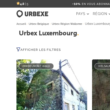
-10%
EN VOUS ABONNAN
4,8
| 5
PAYS
RÉGION
-
-
-
Urbex Luxembour
Accueil
Urbex Belgique
Urbex Région Wallonne
Urbex Luxembourg
AFFICHER LES FILTRES
HERBEUMONT (6887)
VIELSALM