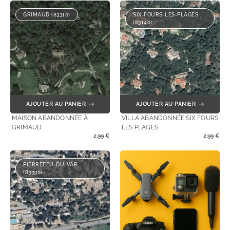
GRIMAUD (83310)
SIX-FOURS-LES-PLAGES
(83140)
AJOUTER AU PANIER
AJOUTER AU PANIER
MAISON ABANDONNÉE À
VILLA ABANDONNÉE SIX FOURS
GRIMAUD
LES PLAGES
2,99
€
2,99
€
PIERREFEU-DU-VAR
(83390)