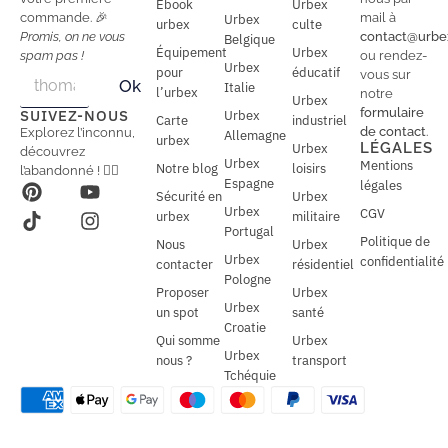
Ebook
Urbex
commande. 🎉
mail à
Urbex
urbex
culte
Promis, on ne vous
contact@urbe
Belgique
Équipement
Urbex
spam pas !
ou rendez-
Urbex
E
pour
éducatif
E
vous sur
Ok
Italie
m
m
l’urbex
notre
Urbex
a
a
formulaire
SUIVEZ-NOUS
Urbex
Carte
industriel
i
i
de contact
.
Explorez l’inconnu,
Allemagne
l
urbex
l
LÉGALES
Urbex
découvrez
*
Urbex
Mentions
Notre blog
loisirs
l’abandonné ! 🕵️‍♂️
Espagne
légales
Sécurité en
Urbex
Urbex
CGV
urbex
militaire
Portugal
Politique de
Nous
Urbex
Urbex
confidentialité
contacter
résidentiel
Pologne
Proposer
Urbex
Urbex
un spot
santé
Croatie
Qui somme
Urbex
Urbex
nous ?
transport
Tchéquie