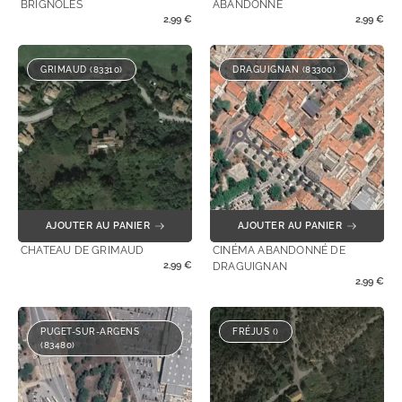
BRIGNOLES
ABANDONNÉ
2,99
€
2,99
€
GRIMAUD (83310)
DRAGUIGNAN (83300)
AJOUTER AU PANIER
AJOUTER AU PANIER
CHATEAU DE GRIMAUD
CINÉMA ABANDONNÉ DE
2,99
€
DRAGUIGNAN
2,99
€
PUGET-SUR-ARGENS
FRÉJUS ()
(83480)