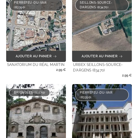
PIERREFEU-DU-VAR
SEILLONS-SOURCE-
(83390)
D’ARGENS (83470)
AJOUTER AU PANIER
AJOUTER AU PANIER
SANATORIUM DU RÉAL MARTIN
URBEX SEILLONS-SOURCE-
2,99
€
D'ARGENS (83470)
2,99
€
BRIGNOLES (83170)
PIERREFEU-DU-VAR
(83390)