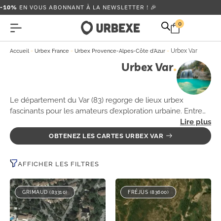
-10%
EN VOUS ABONNANT À LA NEWSLETTER ! 🎉
0
-
-
-
Urbex Var
Accueil
Urbex France
Urbex Provence-Alpes-Côte d'Azur
Urbex Var
Le département du Var (83) regorge de lieux urbex
fascinants pour les amateurs d’exploration urbaine. Entre
châteaux oubliés, anciennes usines et sites industriels
abandonnés, le Var offre une multitude de trésors à
OBTENEZ LES CARTES URBEX VAR
découvrir. Ces lieux, souvent cachés dans la végétation ou
en pleine nature, vous plongent dans une ambiance
AFFICHER LES FILTRES
unique et mystérieuse. 🏚️ Assurez-vous de bien respecter
les lieux et les règles locales avant de vous aventurer dans
ces espaces.
GRIMAUD (83310)
FRÉJUS (83600)