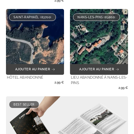
2,99
€
SAINT-RAPHAËL (83700)
NANS-LES-PINS (83860)
AJOUTER AU PANIER
AJOUTER AU PANIER
HÔTEL ABANDONNÉ
LIEU ABANDONNÉ À NANS-LES-
2,99
€
PINS
2,99
€
BEST SELLER