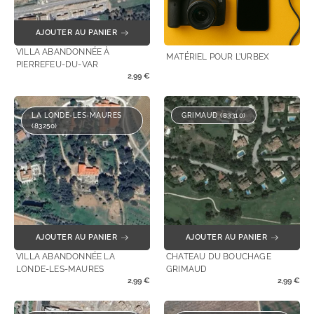
AJOUTER AU PANIER
VILLA ABANDONNÉE À
MATÉRIEL POUR L’URBEX
PIERREFEU-DU-VAR
2,99
€
LA LONDE-LES-MAURES
GRIMAUD (83310)
(83250)
AJOUTER AU PANIER
AJOUTER AU PANIER
VILLA ABANDONNÉE LA
CHATEAU DU BOUCHAGE
LONDE-LES-MAURES
GRIMAUD
2,99
€
2,99
€