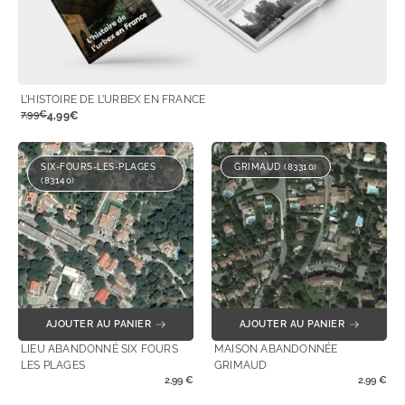
L’HISTOIRE DE L’URBEX EN FRANCE
7,99€
4,99€
SIX-FOURS-LES-PLAGES
GRIMAUD (83310)
(83140)
AJOUTER AU PANIER
AJOUTER AU PANIER
LIEU ABANDONNÉ SIX FOURS
MAISON ABANDONNÉE
LES PLAGES
GRIMAUD
2,99
€
2,99
€