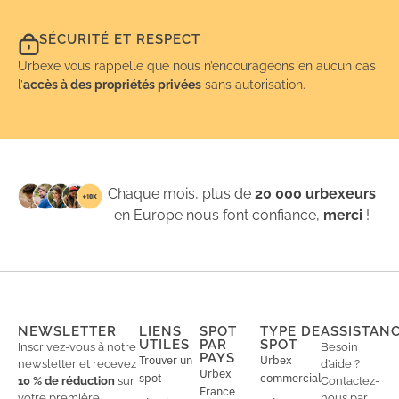
SÉCURITÉ ET RESPECT
Urbexe vous rappelle que nous n’encourageons en aucun cas
l’
accès à des propriétés privées
sans autorisation.
Chaque mois, plus de
20 000 urbexeurs
en Europe nous font confiance,
merci
!
NEWSLETTER
LIENS
SPOT
TYPE DE
ASSISTAN
UTILES
PAR
SPOT
Inscrivez-vous à notre
Besoin
PAYS
Trouver un
Urbex
newsletter et recevez
d’aide ?
Urbex
spot
commercial
10 % de réduction
sur
Contactez-
France
votre première
nous par