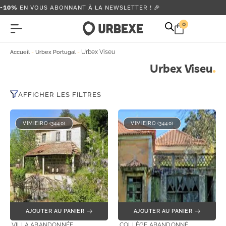
-10%
EN VOUS ABONNANT À LA NEWSLETTER ! 🎉
0
-
-
Urbex Viseu
Accueil
Urbex Portugal
Urbex Viseu
AFFICHER LES FILTRES
VIMIEIRO (3440)
VIMIEIRO (3440)
AJOUTER AU PANIER
AJOUTER AU PANIER
VILLA ABANDONNÉE
COLLÈGE ABANDONNÉ