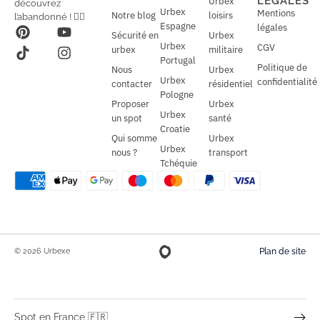
LÉGALES
Urbex
découvrez
*
Urbex
Mentions
Notre blog
loisirs
l’abandonné ! 🕵️‍♂️
Espagne
légales
Sécurité en
Urbex
Urbex
CGV
urbex
militaire
Portugal
Politique de
Nous
Urbex
Urbex
confidentialité
contacter
résidentiel
Pologne
Proposer
Urbex
Urbex
un spot
santé
Croatie
Qui somme
Urbex
Urbex
nous ?
transport
Tchéquie
© 2026 Urbexe
Plan de site
Spot en France 🇫🇷