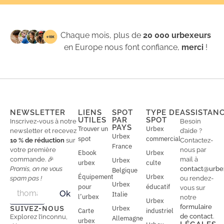
Chaque mois, plus de
20 000 urbexeurs
en Europe nous font confiance,
merci
!
NEWSLETTER
LIENS
SPOT
TYPE DE
ASSISTAN
UTILES
PAR
SPOT
Inscrivez-vous à notre
Besoin
PAYS
Trouver un
Urbex
newsletter et recevez
d’aide ?
Urbex
spot
commercial
10 % de réduction
sur
Contactez-
France
votre première
nous par
Ebook
Urbex
commande. 🎉
mail à
Urbex
urbex
culte
Promis, on ne vous
contact@urbe
Belgique
Équipement
Urbex
spam pas !
ou rendez-
Urbex
E
pour
éducatif
E
vous sur
Ok
Italie
m
m
l’urbex
notre
Urbex
a
a
formulaire
SUIVEZ-NOUS
Urbex
Carte
industriel
i
i
de contact
.
Explorez l’inconnu,
Allemagne
l
urbex
l