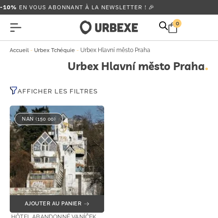
-10%
EN VOUS ABONNANT À LA NEWSLETTER ! 🎉
0
-
-
Urbex Hlavní město Praha
Accueil
Urbex Tchéquie
Urbex Hlavní město Praha
AFFICHER LES FILTRES
NAN (150 00)
AJOUTER AU PANIER
HÔTEL ABANDONNÉ VANÍČEK