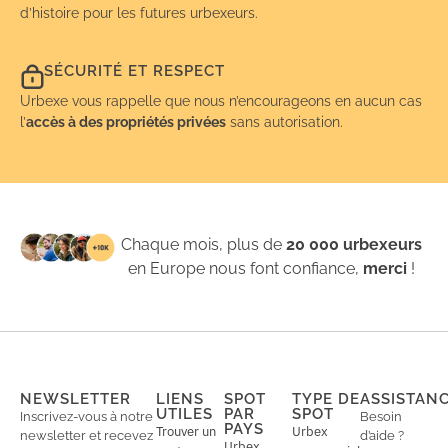
d’histoire pour les futures urbexeurs.
SÉCURITÉ ET RESPECT
Urbexe vous rappelle que nous n’encourageons en aucun cas
l’
accès à des propriétés privées
sans autorisation.
Chaque mois, plus de
20 000 urbexeurs
en Europe nous font confiance,
merci
!
NEWSLETTER
LIENS
SPOT
TYPE DE
ASSISTAN
UTILES
PAR
SPOT
Inscrivez-vous à notre
Besoin
PAYS
Trouver un
Urbex
newsletter et recevez
d’aide ?
Urbex