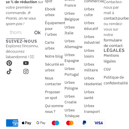
spot
commercial
10 % de réduction
sur
Contactez-
France
votre première
nous par
Ebook
Urbex
commande. 🎉
mail à
Urbex
urbex
culte
Promis, on ne vous
contact@urbe
Belgique
Équipement
Urbex
spam pas !
ou rendez-
Urbex
E
pour
éducatif
E
vous sur
Ok
Italie
m
m
l’urbex
notre
Urbex
a
a
formulaire
SUIVEZ-NOUS
Urbex
Carte
industriel
i
i
de contact
.
Explorez l’inconnu,
Allemagne
l
urbex
l
LÉGALES
Urbex
découvrez
*
Urbex
Mentions
Notre blog
loisirs
l’abandonné ! 🕵️‍♂️
Espagne
légales
Sécurité en
Urbex
Urbex
CGV
urbex
militaire
Portugal
Politique de
Nous
Urbex
Urbex
confidentialité
contacter
résidentiel
Pologne
Proposer
Urbex
Urbex
un spot
santé
Croatie
Qui somme
Urbex
Urbex
nous ?
transport
Tchéquie