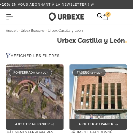
-10%
EN VOUS ABONNANT À LA NEWSLETTER ! 🎉
0
-
-
Urbex Castilla y León
Accueil
Urbex Espagne
Urbex Castilla y León
AFFICHER LES FILTRES
PONFERRADA (24400)
FABERO (24420)
AJOUTER AU PANIER
AJOUTER AU PANIER
BÂTIMENTS FERROVIAIRES
BÂTIMENT ABANDONNÉ