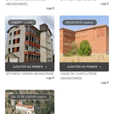
2,99
€
ABANDONNÉS
2,99
€
FABERO (24428)
BENAVENTE (49600)
AJOUTER AU PANIER
AJOUTER AU PANIER
BÂTIMENT MINIER ABANDONNÉ
USINE DE CHARCUTERIE
2,99
€
ABANDONNÉE
2,99
€
SALTO DE CASTRO (49511)