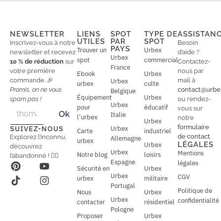
NEWSLETTER
LIENS
SPOT
TYPE DE
ASSISTAN
UTILES
PAR
SPOT
Inscrivez-vous à notre
Besoin
PAYS
Trouver un
Urbex
newsletter et recevez
d’aide ?
Urbex
spot
commercial
10 % de réduction
sur
Contactez-
France
votre première
nous par
Ebook
Urbex
commande. 🎉
mail à
Urbex
urbex
culte
Promis, on ne vous
contact@urbe
Belgique
Équipement
Urbex
spam pas !
ou rendez-
Urbex
E
pour
éducatif
E
vous sur
Ok
Italie
m
m
l’urbex
notre
Urbex
a
a
formulaire
SUIVEZ-NOUS
Urbex
Carte
industriel
i
i
de contact
.
Explorez l’inconnu,
Allemagne
l
urbex
l
LÉGALES
Urbex
découvrez
*
Urbex
Mentions
Notre blog
loisirs
l’abandonné ! 🕵️‍♂️
Espagne
légales
Sécurité en
Urbex
Urbex
CGV
urbex
militaire
Portugal
Politique de
Nous
Urbex
Urbex
confidentialité
contacter
résidentiel
Pologne
Proposer
Urbex