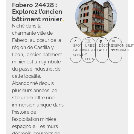
Fabero 24428 :
Explorez l’ancien
bâtiment minier
Niché dans la
charmante ville de
Fabero, au cœur de la
📍
🇫🇷
🏚️
📅
SPOT
URBEX
DÉCORS
DISPONIBILI
région de Castilla y
FABERO
CASTILLA
AUTHENTIQUES
IMMÉDIATE
León, l’ancien bâtiment
(24428)
Y
LEÓN
minier est un symbole
du passé industriel de
cette localité.
Abandonné depuis
plusieurs années, ce
site urbex offre une
immersion unique dans
l’histoire de
l’exploitation minière
espagnole. Les murs
décrépis, couverts de