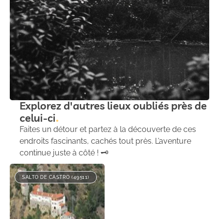
Explorez d'autres lieux oubliés près de
celui-ci
Faites un détour et partez à la découverte de ces
endroits fascinants, cachés tout près. L’aventure
continue juste à côté ! 🗝️
SALTO DE CASTRO (49511)