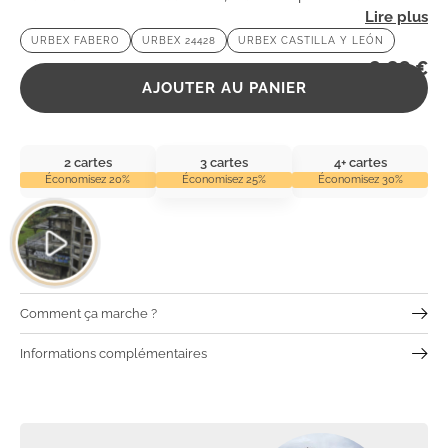
lieu fascinant pour les passionnés d’urbex et d’aventure.
URBEX FABERO
URBEX 24428
URBEX CASTILLA Y LEÓN
2,99
€
AJOUTER AU PANIER
2 cartes
3 cartes
4+ cartes
Économisez 20%
Économisez 25%
Économisez 30%
Comment ça marche ?
Informations complémentaires