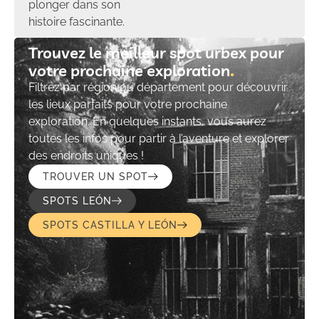
plonger dans son
histoire fascinante.
Trouvez le meilleur spot urbex pour
votre prochaine exploration​
Filtrez par région ou département pour découvrir
les lieux parfaits pour votre prochaine
exploration. En quelques instants, vous aurez
toutes les infos pour partir à l’aventure et explorer
des endroits uniques !
TROUVER UN SPOT
SPOTS LEÓN
SPOTS CASTILLA Y LEÓN