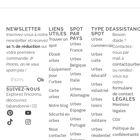
NEWSLETTER
LIENS
SPOT
TYPE DE
ASSISTAN
UTILES
PAR
SPOT
Inscrivez-vous à notre
Besoin
PAYS
Trouver un
Urbex
newsletter et recevez
d’aide ?
Urbex
spot
commercial
10 % de réduction
sur
Contactez-
France
votre première
nous par
Ebook
Urbex
commande. 🎉
mail à
Urbex
urbex
culte
Promis, on ne vous
contact@urbe
Belgique
Équipement
Urbex
spam pas !
ou rendez-
Urbex
E
pour
éducatif
E
vous sur
Ok
Italie
m
m
l’urbex
notre
Urbex
a
a
formulaire
SUIVEZ-NOUS
Urbex
Carte
industriel
i
i
de contact
.
Explorez l’inconnu,
Allemagne
l
urbex
l
LÉGALES
Urbex
découvrez
*
Urbex
Mentions
Notre blog
loisirs
l’abandonné ! 🕵️‍♂️
Espagne
légales
Sécurité en
Urbex
Urbex
CGV
urbex
militaire
Portugal
Politique de
Nous
Urbex
Urbex
confidentialité
contacter
résidentiel