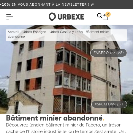
-10%
EN VOUS ABONNANT À LA NEWSLETTER ! 🎉
0
Accueil
-
Urbex Espagne
-
Urbex Castilla y León
-
Bâtiment minier
abandonné
FABERO (24428)
#SPCALE66041KT
Bâtiment minier abandonné
Découvrez l’ancien bâtiment minier de Fabero, un trésor
caché de l’histoire industrielle, où le temps s’est arrêté. Un