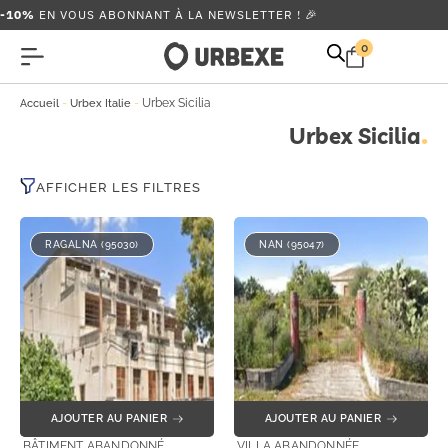
-10%
EN VOUS ABONNANT À LA NEWSLETTER ! 🎉
0
-
-
Urbex Sicilia
Accueil
Urbex Italie
Urbex Sicilia
AFFICHER LES FILTRES
RAGALNA (95030)
NAN (95047)
AJOUTER AU PANIER
AJOUTER AU PANIER
BÂTIMENT ABANDONNÉ
VILLA ABANDONNÉE