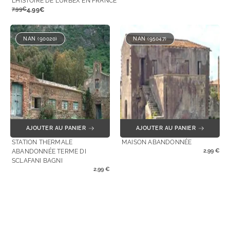
L’HISTOIRE DE L’URBEX EN FRANCE
7,99€
4,99€
NAN (90020)
NAN (95047)
AJOUTER AU PANIER
AJOUTER AU PANIER
STATION THERMALE
MAISON ABANDONNÉE
2,99
€
ABANDONNÉE TERME DI
SCLAFANI BAGNI
2,99
€