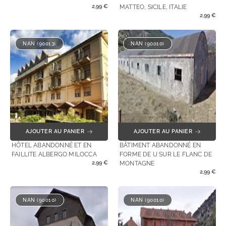
2,99
€
MATTEO, SICILE, ITALIE
2,99
€
NAN (90013)
NAN (90010)
AJOUTER AU PANIER
AJOUTER AU PANIER
HÔTEL ABANDONNÉ ET EN
BÂTIMENT ABANDONNÉ EN
FAILLITE ALBERGO MILOCCA
FORME DE U SUR LE FLANC DE
2,99
€
MONTAGNE
2,99
€
NAN (90010)
NAN (90010)