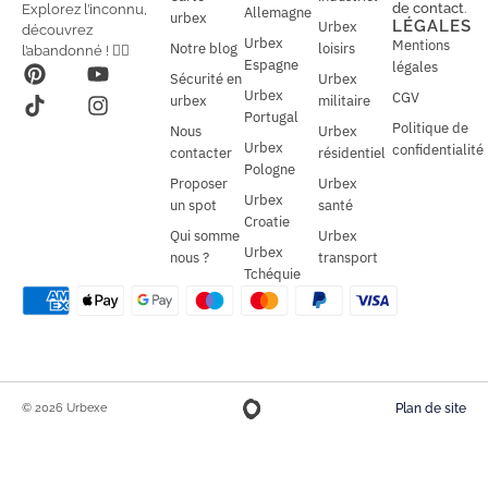
de contact
.
Explorez l’inconnu,
Allemagne
l
urbex
l
LÉGALES
Urbex
découvrez
*
Urbex
Mentions
Notre blog
loisirs
l’abandonné ! 🕵️‍♂️
Espagne
légales
Sécurité en
Urbex
Urbex
CGV
urbex
militaire
Portugal
Politique de
Nous
Urbex
Urbex
confidentialité
contacter
résidentiel
Pologne
Proposer
Urbex
Urbex
un spot
santé
Croatie
Qui somme
Urbex
Urbex
nous ?
transport
Tchéquie
© 2026 Urbexe
Plan de site