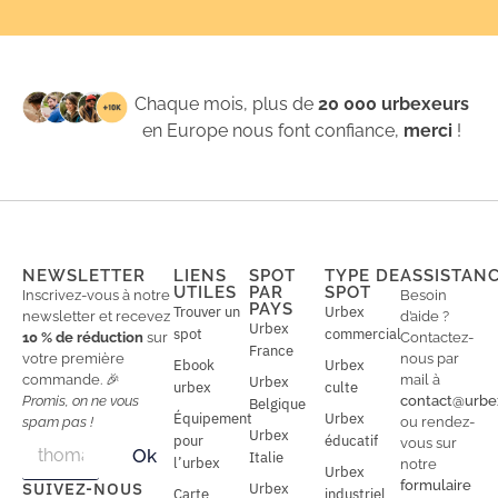
Chaque mois, plus de
20 000 urbexeurs
en Europe nous font confiance,
merci
!
NEWSLETTER
LIENS
SPOT
TYPE DE
ASSISTAN
UTILES
PAR
SPOT
Inscrivez-vous à notre
Besoin
PAYS
Trouver un
Urbex
newsletter et recevez
d’aide ?
Urbex
spot
commercial
10 % de réduction
sur
Contactez-
France
votre première
nous par
Ebook
Urbex
commande. 🎉
mail à
Urbex
urbex
culte
Promis, on ne vous
contact@urbe
Belgique
Équipement
Urbex
spam pas !
ou rendez-
Urbex
E
pour
éducatif
E
vous sur
Ok
Italie
m
m
l’urbex
notre
Urbex
a
a
formulaire
SUIVEZ-NOUS
Urbex
Carte
industriel
i
i