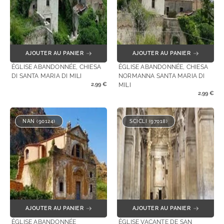
AJOUTER AU PANIER
AJOUTER AU PANIER
ÉGLISE ABANDONNÉE, CHIESA
ÉGLISE ABANDONNÉE, CHIESA
DI SANTA MARIA DI MILI
NORMANNA SANTA MARIA DI
2,99
€
MILI
2,99
€
NAN (90124)
SCICLI (97018)
AJOUTER AU PANIER
AJOUTER AU PANIER
ÉGLISE ABANDONNÉE
ÉGLISE VACANTE DE SAN