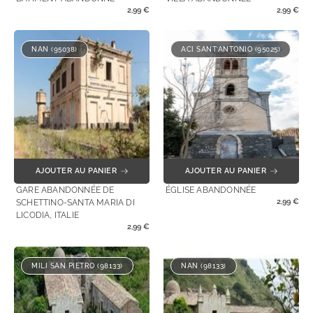
2,99
€
2,99
€
NAN (95038)
ACI SANT’ANTONIO (95025)
AJOUTER AU PANIER
AJOUTER AU PANIER
GARE ABANDONNÉE DE
ÉGLISE ABANDONNÉE
2,99
€
SCHETTINO-SANTA MARIA DI
LICODIA, ITALIE
2,99
€
MILI SAN PIETRO (98133)
NAN (98133)