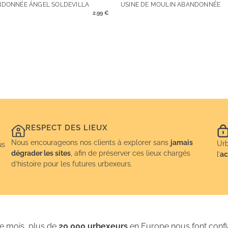
NDONNÉE ÁNGEL SOLDEVILLA
USINE DE MOULIN ABANDONNÉE
2,99
€
RESPECT DES LIEUX
Nous encourageons nos clients à explorer sans
jamais
Urb
us
dégrader les sites
, afin de préserver ces lieux chargés
l’
ac
d’histoire pour les futures urbexeurs.
 mois, plus de
20 000 urbexeurs
en Europe nous font conf