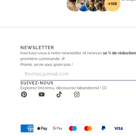
NEWSLETTER
Inscrivez-vous à notre newsletter et recevez
10 % de réductio
première commande. 🎉
Promis, on ne vous spam pas !
E
E
m
m
a
a
SUIVEZ-NOUS
i
i
Explorez l’inconnu, découvrez l’abandonné ! 🕵️‍♂️
l
l
*