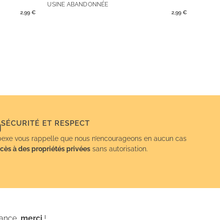
USINE ABANDONNÉE
2,99
€
2,99
€
SÉCURITÉ ET RESPECT
exe vous rappelle que nous n’encourageons en aucun cas
cès à des propriétés privées
sans autorisation.
iance,
merci
!