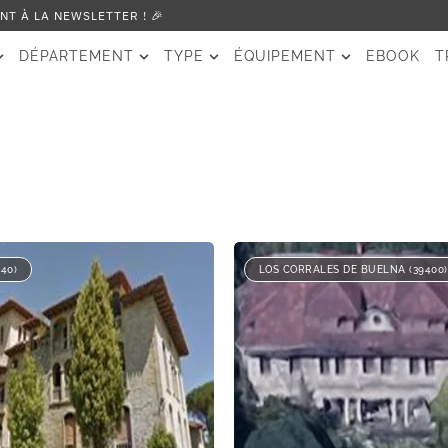
T À LA NEWSLETTER ! 🎉
DÉPARTEMENT
TYPE
ÉQUIPEMENT
EBOOK
T
40)
LOS CORRALES DE BUELNA (39400)