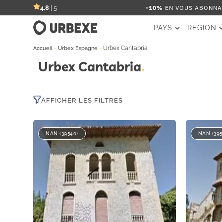
-10%
EN VOUS ABONNAN
4,8
| 5
PAYS
RÉGION
-
-
Urbex Cantabria
Accueil
Urbex Espagne
Urbex Cantabria
AFFICHER LES FILTRES
NAN (39540)
NAN (395