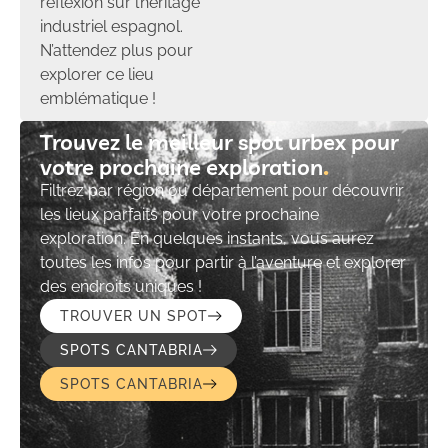
réflexion sur l’héritage
industriel espagnol.
N’attendez plus pour
explorer ce lieu
emblématique !
Trouvez le meilleur spot urbex pour
votre prochaine exploration​
Filtrez par région ou département pour découvrir
les lieux parfaits pour votre prochaine
exploration. En quelques instants, vous aurez
toutes les infos pour partir à l’aventure et explorer
des endroits uniques !
TROUVER UN SPOT
SPOTS CANTABRIA
SPOTS CANTABRIA