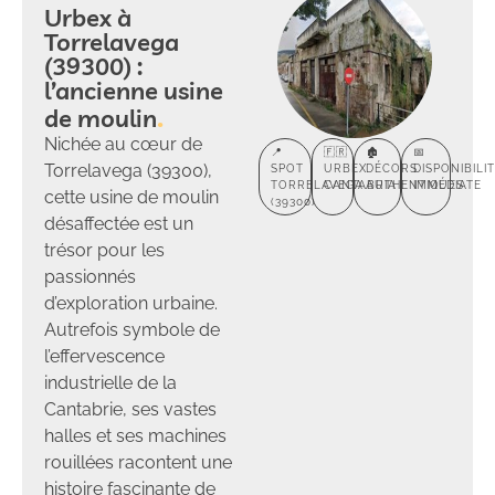
Urbex à
Torrelavega
(39300) :
l’ancienne usine
de moulin
Nichée au cœur de
📍
🇫🇷
🏚️
📅
Torrelavega (39300),
SPOT
URBEX
DÉCORS
DISPONIBILI
TORRELAVEGA
CANTABRIA
AUTHENTIQUES
IMMÉDIATE
cette usine de moulin
(39300)
désaffectée est un
trésor pour les
passionnés
d’exploration urbaine.
Autrefois symbole de
l’effervescence
industrielle de la
Cantabrie, ses vastes
halles et ses machines
rouillées racontent une
histoire fascinante de