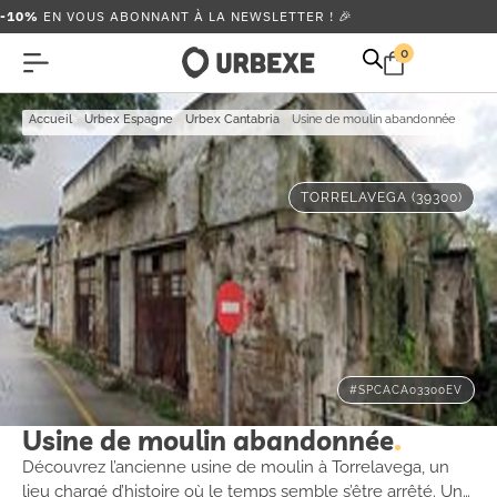
-10%
EN VOUS ABONNANT À LA NEWSLETTER ! 🎉
0
Accueil
-
Urbex Espagne
-
Urbex Cantabria
-
Usine de moulin abandonnée
TORRELAVEGA (39300)
#SPCACA03300EV
Usine de moulin abandonnée
Découvrez l’ancienne usine de moulin à Torrelavega, un
lieu chargé d’histoire où le temps semble s’être arrêté. Un