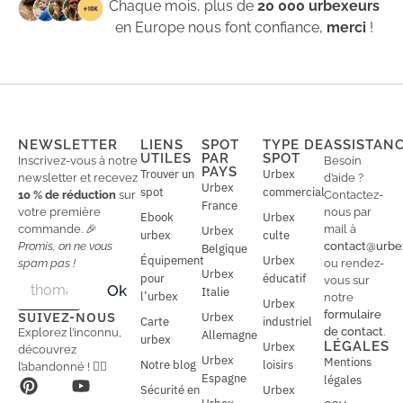
Chaque mois, plus de
20 000 urbexeurs
en Europe nous font confiance,
merci
!
NEWSLETTER
LIENS
SPOT
TYPE DE
ASSISTAN
UTILES
PAR
SPOT
Inscrivez-vous à notre
Besoin
PAYS
Trouver un
Urbex
newsletter et recevez
d’aide ?
Urbex
spot
commercial
10 % de réduction
sur
Contactez-
France
votre première
nous par
Ebook
Urbex
commande. 🎉
mail à
Urbex
urbex
culte
Promis, on ne vous
contact@urbe
Belgique
Équipement
Urbex
spam pas !
ou rendez-
Urbex
E
pour
éducatif
E
vous sur
Ok
Italie
m
m
l’urbex
notre
Urbex
a
a
formulaire
SUIVEZ-NOUS
Urbex
Carte
industriel
i
i
de contact
.
Explorez l’inconnu,
Allemagne
l
urbex
l
LÉGALES
Urbex
découvrez
*
Urbex
Mentions
Notre blog
loisirs
l’abandonné ! 🕵️‍♂️
Espagne
légales
Sécurité en
Urbex