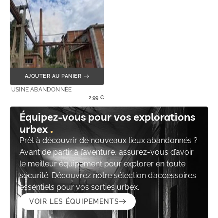
AJOUTER AU PANIER
USINE ABANDONNÉE
2,99
€
Équipez-vous pour vos explorations
urbex
Prêt à découvrir de nouveaux lieux abandonnés ?
Avant de partir à l’aventure, assurez-vous d’avoir
le meilleur équipement pour explorer en toute
sécurité. Découvrez notre sélection d’accessoires
essentiels pour vos sorties urbex.
VOIR LES ÉQUIPEMENTS