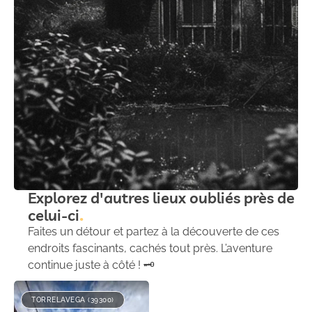
Explorez d'autres lieux oubliés près de
celui-ci
Faites un détour et partez à la découverte de ces
endroits fascinants, cachés tout près. L’aventure
continue juste à côté ! 🗝️
TORRELAVEGA (39300)