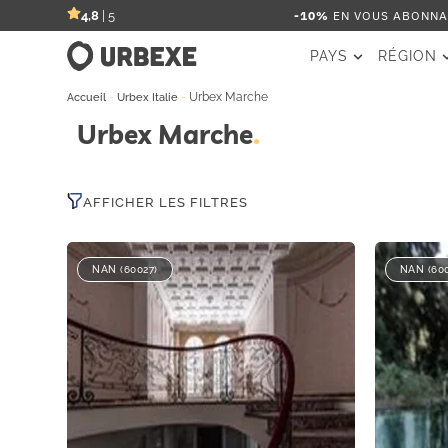
-10%
EN VOUS ABONNAN
4,8
| 5
PAYS
RÉGION
-
-
Urbex Marche
Accueil
Urbex Italie
Urbex Marche
AFFICHER LES FILTRES
NAN (60027)
NAN (600