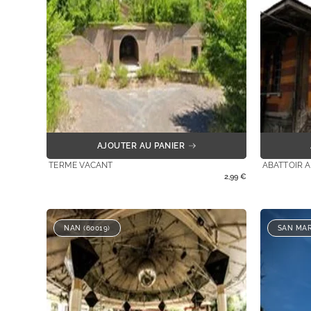
AJOUTER AU PANIER
TERME VACANT
ABATTOIR 
2,99
€
NAN (60019)
SAN MAR