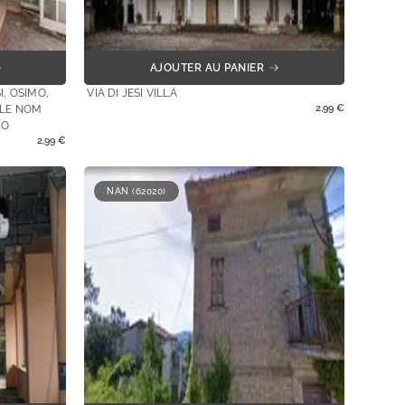
AJOUTER AU PANIER
I, OSIMO,
VIA DI JESI VILLA
2,99
€
 LE NOM
BO
2,99
€
NAN (62020)