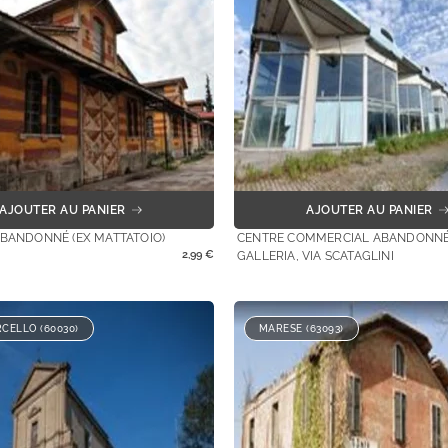
AJOUTER AU PANIER
AJOUTER AU PANIER
ABANDONNÉ (EX MATTATOIO)
CENTRE COMMERCIAL ABANDONNÉ
2,99
€
GALLERIA, VIA SCATAGLINI
CELLO (60030)
MARESE (63093)