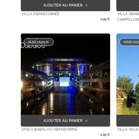
AJOUTER AU PANIER
VILLA ABANDONNÉE
VILLA ABA
2,99
€
CAMPOLUN
NAN (62018)
NAN (610
AJOUTER AU PANIER
DISCO BABALOO ABANDONNÉ
VILLA VACA
2,99
€