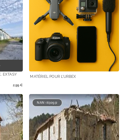
, EXTASY
MATÉRIEL POUR L’URBEX
2,99
€
NAN (63093)