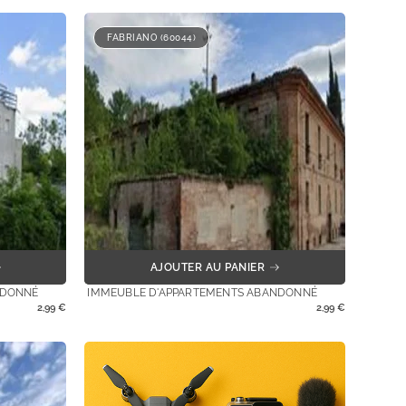
FABRIANO (60044)
AJOUTER AU PANIER
NDONNÉ
IMMEUBLE D'APPARTEMENTS ABANDONNÉ
2,99
€
2,99
€