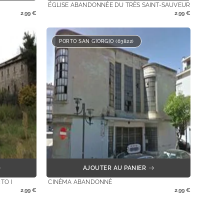
ÉGLISE ABANDONNÉE DU TRÈS SAINT-SAUVEUR
2,99
€
2,99
€
PORTO SAN GIORGIO (63822)
AJOUTER AU PANIER
TO I
CINÉMA ABANDONNÉ
2,99
€
2,99
€