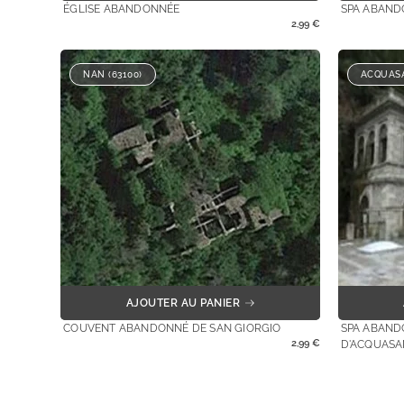
ÉGLISE ABANDONNÉE
SPA ABAN
2,99
€
NAN (63100)
ACQUASA
AJOUTER AU PANIER
COUVENT ABANDONNÉ DE SAN GIORGIO
SPA ABAND
2,99
€
D'ACQUASA