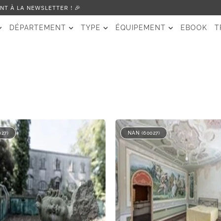
T À LA NEWSLETTER ! 🎉
DÉPARTEMENT
TYPE
ÉQUIPEMENT
EBOOK
T
27)
NAN (60027)