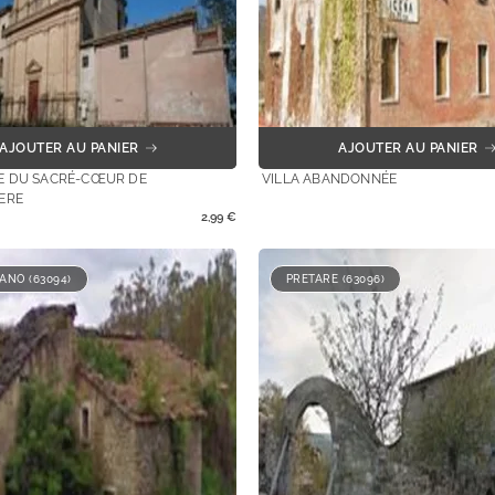
AJOUTER AU PANIER
AJOUTER AU PANIER
 DU SACRÉ-CŒUR DE
VILLA ABANDONNÉE
ERE
2,99
€
ANO (63094)
PRETARE (63096)