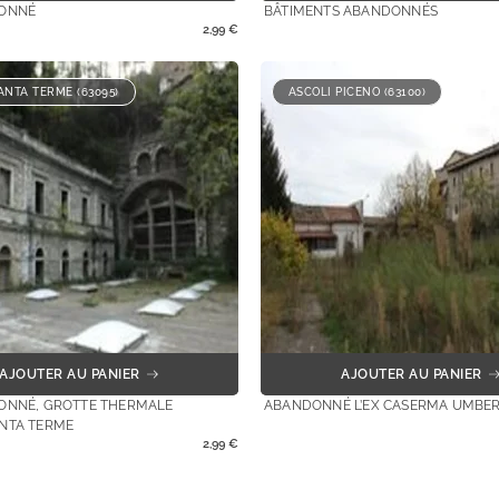
DONNÉ
BÂTIMENTS ABANDONNÉS
2,99
€
NTA TERME (63095)
ASCOLI PICENO (63100)
AJOUTER AU PANIER
AJOUTER AU PANIER
ONNÉ, GROTTE THERMALE
ABANDONNÉ L’EX CASERMA UMBER
NTA TERME
2,99
€