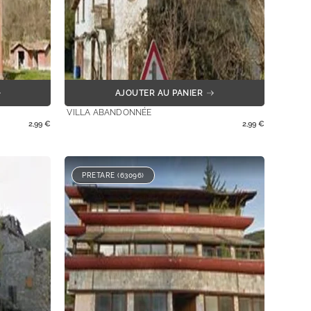
AJOUTER AU PANIER
VILLA ABANDONNÉE
2,99
€
2,99
€
PRETARE (63096)