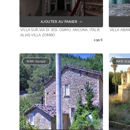
AJOUTER AU PANIER
VILLA SUR VIA DI JESI, OSIMO, ANCONA, ITALIE
VILLA ABAN
ALIAS VILLA ZOMBO
2,99
€
NAN (63095)
NAN (631