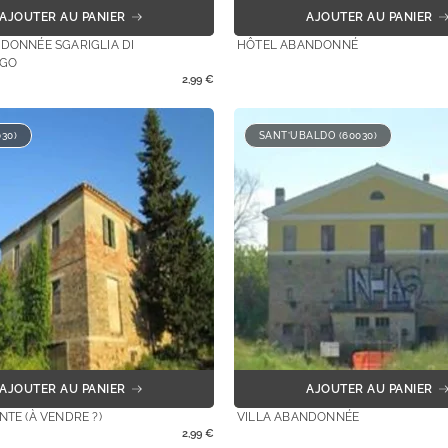
AJOUTER AU PANIER
AJOUTER AU PANIER
NDONNÉE SGARIGLIA DI
HÔTEL ABANDONNÉ
GO
2,99
€
30)
SANT’UBALDO (60030)
AJOUTER AU PANIER
AJOUTER AU PANIER
NTE (À VENDRE ?)
VILLA ABANDONNÉE
2,99
€