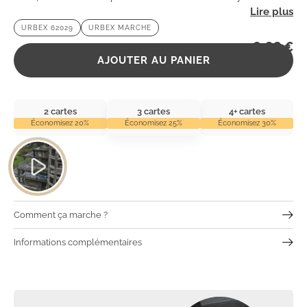
chargé d’histoire, parfait pour les amateurs de sensations
URBEX 62029
URBEX MARCHE
fortes.
2,99
€
AJOUTER AU PANIER
2 cartes
3 cartes
4+ cartes
Économisez 20%
Économisez 25%
Économisez 30%
Comment ça marche ?
Informations complémentaires