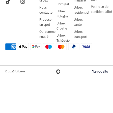
urbex
militaire
Portugal
Politique de
Nous
Urbex
Urbex
confidentialité
contacter
résidentiel
Pologne
Proposer
Urbex
Urbex
un spot
santé
Croatie
Qui somme
Urbex
Urbex
nous ?
transport
Tchéquie
© 2026 Urbexe
Plan de site