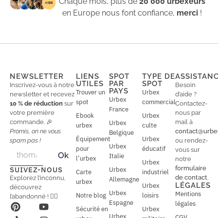
Chaque mois, plus de
20 000 urbexeurs
en Europe nous font confiance,
merci
!
NEWSLETTER
LIENS
SPOT
TYPE DE
ASSISTAN
UTILES
PAR
SPOT
Inscrivez-vous à notre
Besoin
PAYS
Trouver un
Urbex
newsletter et recevez
d’aide ?
Urbex
spot
commercial
10 % de réduction
sur
Contactez-
France
votre première
nous par
Ebook
Urbex
commande. 🎉
mail à
Urbex
urbex
culte
Promis, on ne vous
contact@urbe
Belgique
Équipement
Urbex
spam pas !
ou rendez-
Urbex
E
pour
éducatif
E
vous sur
Ok
Italie
m
m
l’urbex
notre
Urbex
a
a
formulaire
SUIVEZ-NOUS
Urbex
Carte
industriel
i
i
de contact
.
Explorez l’inconnu,
Allemagne
l
urbex
l
LÉGALES
Urbex
découvrez
*
Urbex
Mentions
Notre blog
loisirs
l’abandonné ! 🕵️‍♂️
Espagne
légales
Sécurité en
Urbex
Urbex
CGV