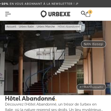
-10%
EN VOUS ABONNANT À LA NEWSLETTER ! 🎉
0
Accueil
-
Urbex Italie
-
Urbex Marche
-
Hôtel Abandonné
NAN (62029)
#ITMAPR52514XU
Hôtel Abandonné
Découvrez l’Hôtel Abandonné, un trésor de l’urbex en
Italie, où la nature reprend ses droits. Un lieu mystérieux