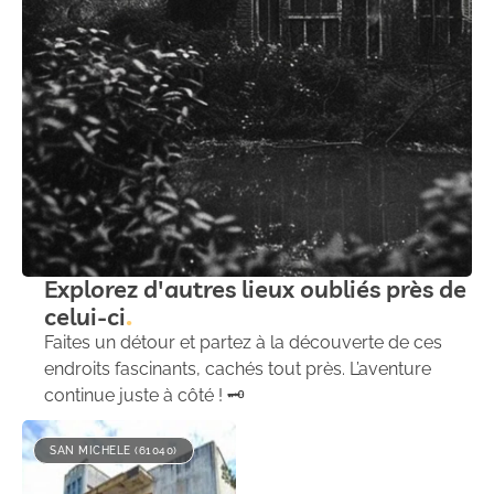
Explorez d'autres lieux oubliés près de
celui-ci
Faites un détour et partez à la découverte de ces
endroits fascinants, cachés tout près. L’aventure
continue juste à côté ! 🗝️
SAN MICHELE (61040)