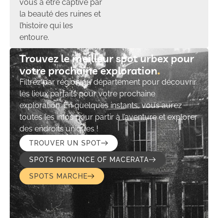
vous à être captivé par
la beauté des ruines et
l’histoire qui les
entoure.
Trouvez le meilleur spot urbex pour
votre prochaine exploration​
Filtrez par région ou département pour découvrir
les lieux parfaits pour votre prochaine
exploration. En quelques instants, vous aurez
toutes les infos pour partir à l’aventure et explorer
des endroits uniques !
TROUVER UN SPOT
SPOTS PROVINCE OF MACERATA
SPOTS MARCHE