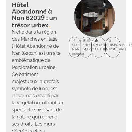
Hôtel
Abandonné à
Nan 62029 : un
trésor urbex
Niché dans la région
des Marches en Italie,
📍
🇫🇷
🏚️
📅
l’Hôtel Abandonné de
SPOT
URBEX
DÉCORS
DISPONIBILIT
NAN
MARCHE
AUTHENTIQUES
IMMÉDIATE
Nan (62029) est un site
(62029)
emblématique de
l’exploration urbaine.
Ce bâtiment
majestueux, autrefois
symbole de luxe, est
désormais envahi par
la végétation, offrant un
spectacle saisissant de
la nature qui reprend
ses droits. Les murs
décrépits et les