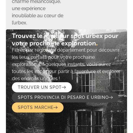
charme mélancolique,
une expérience
inoubliable au cœur de
l’urbex.
Trouvez le meilleur spot urbex pour
votre prochaine exploration​
Filtrez par région ou département pour découvrir
les lieux parfaits pour votre prochaine
exploration. En quelques instants, vous aurez
toutes les infos pour partir à l’aventure et explorer
des endroits uniques !
TROUVER UN SPOT
SPOTS PROVINCIA DI PESARO E URBINO
SPOTS MARCHE