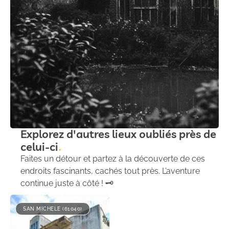
Explorez d'autres lieux oubliés près de
celui-ci
Faites un détour et partez à la découverte de ces
endroits fascinants, cachés tout près. L’aventure
continue juste à côté ! 🗝️
SAN MICHELE (61040)