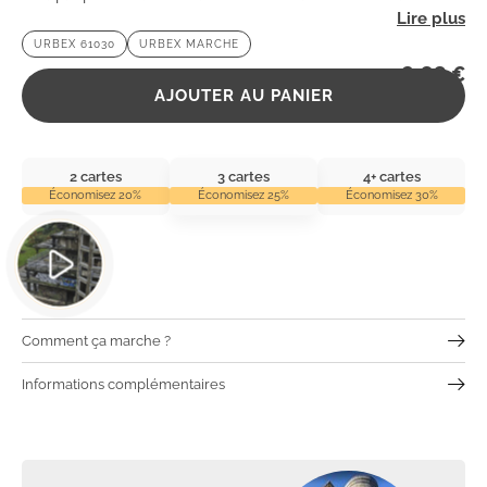
mystique qui ravira les passionnés d’urbex et de
URBEX 61030
URBEX MARCHE
photographie.
2,99
€
AJOUTER AU PANIER
2 cartes
3 cartes
4+ cartes
Économisez 20%
Économisez 25%
Économisez 30%
Comment ça marche ?
Informations complémentaires