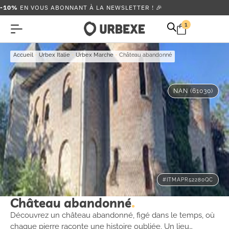
-10%
EN VOUS ABONNANT À LA NEWSLETTER ! 🎉
1
Accueil
-
Urbex Italie
-
Urbex Marche
-
Château abandonné
NAN (61030)
#ITMAPR52280QC
Château abandonné
Découvrez un château abandonné, figé dans le temps, où
chaque pierre raconte une histoire oubliée. Un lieu