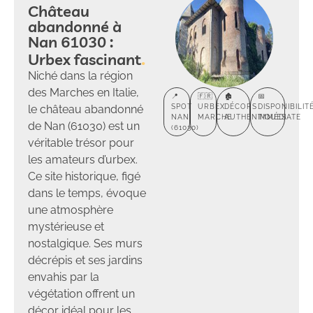
Château
abandonné à
Nan 61030 :
Urbex fascinant
Niché dans la région
des Marches en Italie,
📍
🇫🇷
🏚️
📅
le château abandonné
SPOT
URBEX
DÉCORS
DISPONIBILIT
NAN
MARCHE
AUTHENTIQUES
IMMÉDIATE
de Nan (61030) est un
(61030)
véritable trésor pour
les amateurs d’urbex.
Ce site historique, figé
dans le temps, évoque
une atmosphère
mystérieuse et
nostalgique. Ses murs
décrépis et ses jardins
envahis par la
végétation offrent un
décor idéal pour les