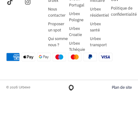
urbex
militaire
Portugal
Politique de
Nous
Urbex
Urbex
confidentialité
contacter
résidentiel
Pologne
Proposer
Urbex
Urbex
un spot
santé
Croatie
Qui somme
Urbex
Urbex
nous ?
transport
Tchéquie
© 2026 Urbexe
Plan de site