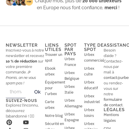
Chaque mois, plus de
20 000 urbexeurs
en Europe nous font confiance,
merci
!
NEWSLETTER
LIENS
SPOT
TYPE DE
ASSISTAN
UTILES
PAR
SPOT
Inscrivez-vous à notre
Besoin
PAYS
Trouver un
Urbex
newsletter et recevez
d’aide ?
Urbex
spot
commercial
10 % de réduction
sur
Contactez-
France
votre première
nous par
Ebook
Urbex
commande. 🎉
mail à
Urbex
urbex
culte
Promis, on ne vous
contact@urbe
Belgique
Équipement
Urbex
spam pas !
ou rendez-
Urbex
E
pour
éducatif
E
vous sur
Ok
Italie
m
m
l’urbex
notre
Urbex
a
a
formulaire
SUIVEZ-NOUS
Urbex
Carte
industriel
i
i
de contact
.
Explorez l’inconnu,
Allemagne
l
urbex
l
LÉGALES
Urbex
découvrez
*
Urbex
Mentions
Notre blog
loisirs
l’abandonné ! 🕵️‍♂️
Espagne
légales
Sécurité en
Urbex
Urbex
CGV