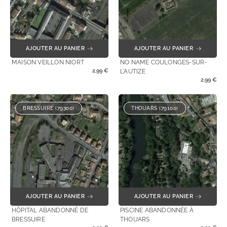
AJOUTER AU PANIER
AJOUTER AU PANIER
MAISON VEILLON NIORT
NO NAME COULONGES-SUR-
2,99
€
L'AUTIZE
2,99
€
BRESSUIRE (79300)
THOUARS (79100)
AJOUTER AU PANIER
AJOUTER AU PANIER
HÔPITAL ABANDONNÉ DE
PISCINE ABANDONNÉE À
BRESSUIRE
THOUARS