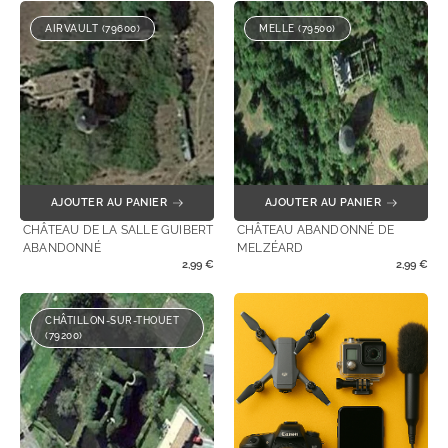
AIRVAULT (79600)
MELLE (79500)
AJOUTER AU PANIER
AJOUTER AU PANIER
CHÂTEAU DE LA SALLE GUIBERT
CHÂTEAU ABANDONNÉ DE
ABANDONNÉ
MELZÉARD
2,99
€
2,99
€
CHÂTILLON-SUR-THOUET
(79200)