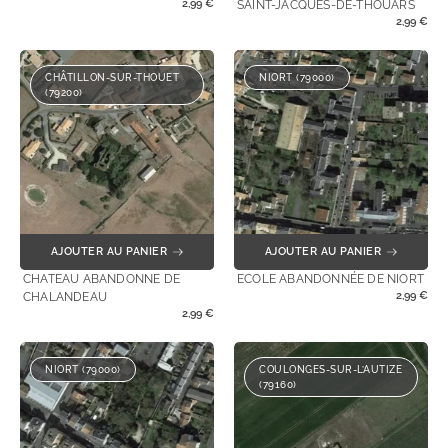
2,99
€
SAINT-JACQUES-DE-THOUARS
2,99
€
CHÂTILLON-SUR-THOUET
NIORT (79000)
(79200)
AJOUTER AU PANIER
AJOUTER AU PANIER
CHATEAU ABANDONNE DE
ECOLE ABANDONNÉE DE NIORT
2,99
€
CHALANDEAU
2,99
€
NIORT (79000)
COULONGES-SUR-L’AUTIZE
(79160)