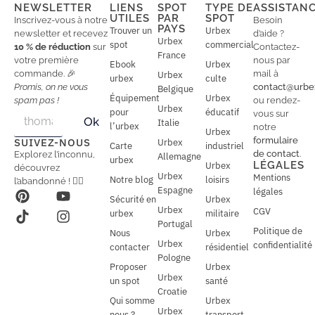
NEWSLETTER
LIENS
SPOT
TYPE DE
ASSISTAN
UTILES
PAR
SPOT
Inscrivez-vous à notre
Besoin
PAYS
Trouver un
Urbex
newsletter et recevez
d’aide ?
Urbex
spot
commercial
10 % de réduction
sur
Contactez-
France
votre première
nous par
Ebook
Urbex
commande. 🎉
mail à
Urbex
urbex
culte
Promis, on ne vous
contact@urbe
Belgique
Équipement
Urbex
spam pas !
ou rendez-
Urbex
E
pour
éducatif
E
vous sur
Ok
Italie
m
m
l’urbex
notre
Urbex
a
a
formulaire
SUIVEZ-NOUS
Urbex
Carte
industriel
i
i
de contact
.
Explorez l’inconnu,
Allemagne
l
urbex
l
LÉGALES
Urbex
découvrez
*
Urbex
Mentions
Notre blog
loisirs
l’abandonné ! 🕵️‍♂️
Espagne
légales
Sécurité en
Urbex
Urbex
CGV
urbex
militaire
Portugal
Politique de
Nous
Urbex
Urbex
confidentialité
contacter
résidentiel
Pologne
Proposer
Urbex
Urbex
un spot
santé
Croatie
Qui somme
Urbex
Urbex
nous ?
transport