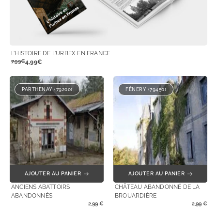
L’HISTOIRE DE L’URBEX EN FRANCE
7,99€
4,99€
PARTHENAY (79200)
FÉNERY (79450)
AJOUTER AU PANIER
AJOUTER AU PANIER
ANCIENS ABATTOIRS
CHÂTEAU ABANDONNÉ DE LA
ABANDONNÉS
BROUARDIÈRE
2,99
€
2,99
€