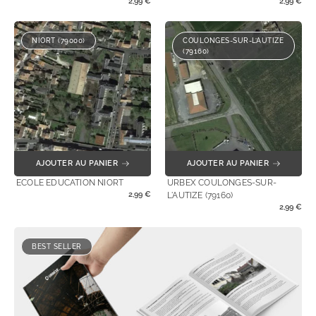
2,99
€
2,99
€
NIORT (79000)
COULONGES-SUR-L’AUTIZE
(79160)
AJOUTER AU PANIER
AJOUTER AU PANIER
ECOLE EDUCATION NIORT
URBEX COULONGES-SUR-
2,99
€
L'AUTIZE (79160)
2,99
€
BEST SELLER