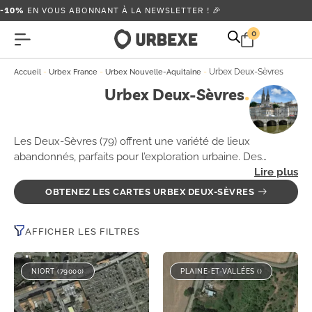
-10%
EN VOUS ABONNANT À LA NEWSLETTER ! 🎉
0
-
-
-
Urbex Deux-Sèvres
Accueil
Urbex France
Urbex Nouvelle-Aquitaine
Urbex Deux-Sèvres
Les Deux-Sèvres (79) offrent une variété de lieux
abandonnés, parfaits pour l’exploration urbaine. Des
châteaux en ruine aux écoles désaffectées, chaque site
vous plonge dans un passé oublié. Les amateurs d’urbex
OBTENEZ LES CARTES URBEX DEUX-SÈVRES
seront captivés par ces décors intrigants où le temps
semble s’être arrêté. Découvrez ces lieux empreints de
AFFICHER LES FILTRES
mystère et d’histoire, tout en respectant l’environnement
et les structures. 🏚️
NIORT (79000)
PLAINE-ET-VALLÉES ()