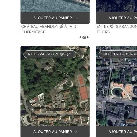
AJOUTER AU PANIER
AJOUTER AU P
CHÂTEAU ABANDONNÉ À TAIN
ENTREPÔTS ABANDON
L'HERMITAGE
THIERS
2,99
€
NEUVY-SUR-LOIRE (58450)
NOGENT-LE-ROTROU 
AJOUTER AU PANIER
AJOUTER AU P