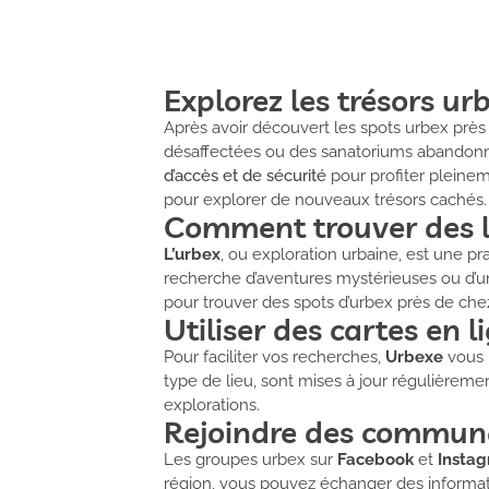
Explorez les trésors ur
Après avoir découvert les spots urbex près 
désaffectées ou des sanatoriums abandonnés
d’accès et de sécurité
pour profiter pleinem
pour explorer de nouveaux trésors cachés.
Comment trouver des li
L’urbex
, ou exploration urbaine, est une p
recherche d’aventures mystérieuses ou d’un
pour trouver des spots d’urbex près de che
Utiliser des cartes en l
Pour faciliter vos recherches,
Urbexe
vous 
type de lieu, sont mises à jour régulièrem
explorations.
Rejoindre des communa
Les groupes urbex sur
Facebook
et
Insta
région, vous pouvez échanger des informati