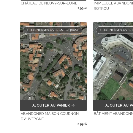
CHÂTEAU DE NEUVY-SUR-LOIRE
IMMEUBLE ABANDON
2,99
€
ROTROU
COURNON-D’AUVERGNE (63800)
COURNON-D’AUVERG
AJOUTER AU PANIER
AJOUTER AU P
ABANDONED MAISON COURNON
BÂTIMENT ABANDON
D'AUVERGNE
2,99
€