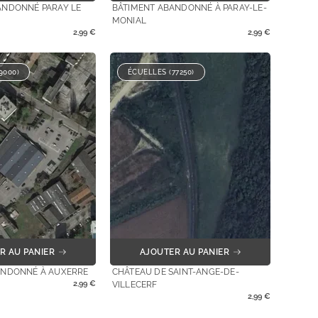
ANDONNÉ PARAY LE
BÂTIMENT ABANDONNÉ À PARAY-LE-
MONIAL
2,99
€
2,99
€
9000)
ÉCUELLES (77250)
R AU PANIER
AJOUTER AU PANIER
ANDONNÉ À AUXERRE
CHÂTEAU DE SAINT-ANGE-DE-
2,99
€
VILLECERF
2,99
€