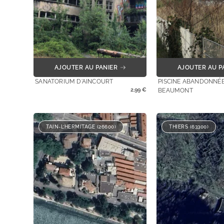
AJOUTER AU PANIER
AJOUTER AU P
SANATORIUM D'AINCOURT
PISCINE ABANDONNÉE
2,99
€
BEAUMONT
TAIN-L’HERMITAGE (26600)
THIERS (63300)