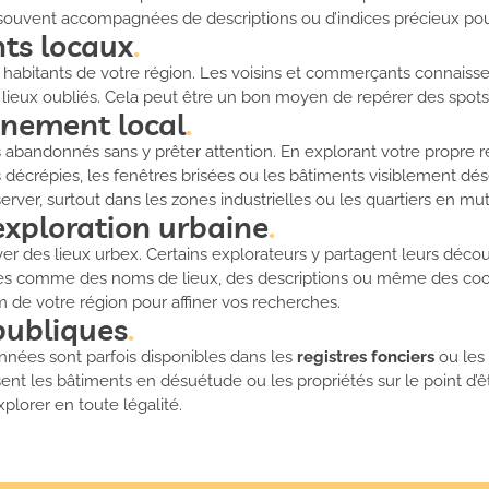
ouvent accompagnées de descriptions ou d’indices précieux pour
ts locaux
habitants de votre région. Les voisins et commerçants connaisse
 lieux oubliés. Cela peut être un bon moyen de repérer des spots
nnement local
abandonnés sans y prêter attention. En explorant votre propre r
 décrépies, les fenêtres brisées ou les bâtiments visiblement dés
rver, surtout dans les zones industrielles ou les quartiers en mut
exploration urbaine
er des lieux urbex. Certains explorateurs y partagent leurs découv
tiles comme des noms de lieux, des descriptions ou même des c
m de votre région pour affiner vos recherches.
publiques
nnées sont parfois disponibles dans les
registres fonciers
ou les
t les bâtiments en désuétude ou les propriétés sur le point d’êtr
plorer en toute légalité.