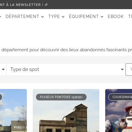
T À LA NEWSLETTER ! 🎉
DÉPARTEMENT
TYPE
ÉQUIPEMENT
EBOOK
T
on et département pour découvrir des lieux abandonnés fascinants prè
Type de spot
PUISEUX PONTOISE (95650)
COURDIMANC