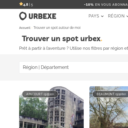
-10%
EN VOUS ABONNAN
4,8
| 5
PAYS
RÉGION
-
Trouver un spot autour de moi
Accueil
Trouver un spot urbex
Prêt à partir à l’aventure ? Utilise nos filtres par régi
Région | Département
AINCOURT (95510)
BEAUMONT (95260)