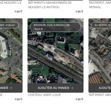
NÉ NOGENT LE
BÂTIMENTS ABANDONNÉS DE
ENTREPOT AB
NOGENT-LE-ROTROU
MONIAL
2,99
€
2,99
€
NE (63800)
BRIENON-SUR-ARMANÇON
AUXERRE (8
(89210)
ANIER
AJOUTER AU PANIER
AJOUTE
NÉ
CHÂTEAU SAINT-LOUP
BÂTIMENT AB
2,99
€
2,99
€