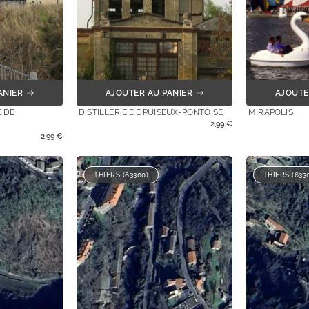
ANIER
AJOUTER AU PANIER
AJOUTE
 DE
DISTILLERIE DE PUISEUX-PONTOISE
MIRAPOLIS
2,99
€
2,99
€
THIERS (63300)
THIERS (633