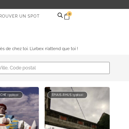
0
ROUVER UN SPOT
s de chez toi. L’urbex n’attend que toi !
HE (95800)
ÉPIAIS-RHUS (95810)