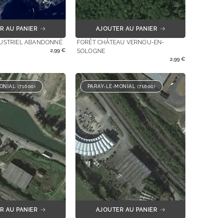
R AU PANIER
AJOUTER AU PANIER
DUSTRIEL ABANDONNÉ
FORÊT CHÂTEAU VERNOU-EN-
2,99
€
SOLOGNE
2,99
€
ONIAL (71600)
PARAY-LE-MONIAL (71600)
R AU PANIER
AJOUTER AU PANIER