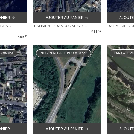
ANIER
AJOUTER AU PANIER
AJOUTE
NÉS DE
BÂTIMENT ABANDONNÉ SGCO
BÂTIMENT IN
2,99
€
2,99
€
(28400)
NOGENT-LE-ROTROU (28400)
PARAY-LE-M
ANIER
AJOUTER AU PANIER
AJOUTE