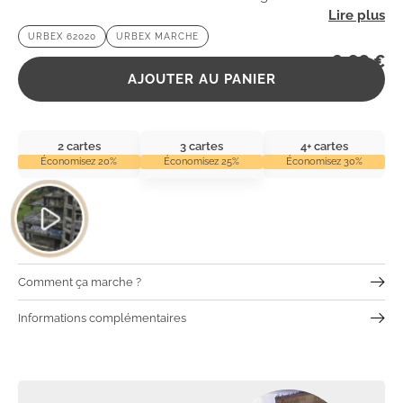
l’atmosphère mystérieuse de cet endroit chargé d’histoire
URBEX 62020
URBEX MARCHE
et d’abandon.
2,99
€
AJOUTER AU PANIER
2 cartes
3 cartes
4+ cartes
Économisez 20%
Économisez 25%
Économisez 30%
Comment ça marche ?
Informations complémentaires