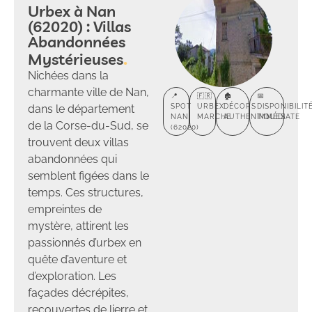
Urbex à Nan
(62020) : Villas
Abandonnées
Mystérieuses
Nichées dans la
charmante ville de Nan,
📍
🇫🇷
🏚️
📅
dans le département
SPOT
URBEX
DÉCORS
DISPONIBILIT
NAN
MARCHE
AUTHENTIQUES
IMMÉDIATE
de la Corse-du-Sud, se
(62020)
trouvent deux villas
abandonnées qui
semblent figées dans le
temps. Ces structures,
empreintes de
mystère, attirent les
passionnés d’urbex en
quête d’aventure et
d’exploration. Les
façades décrépites,
recouvertes de lierre et