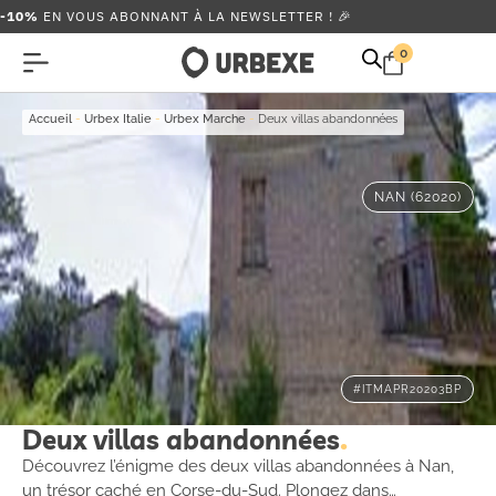
-10%
EN VOUS ABONNANT À LA NEWSLETTER ! 🎉
0
Accueil
-
Urbex Italie
-
Urbex Marche
-
Deux villas abandonnées
NAN (62020)
#ITMAPR20203BP
Deux villas abandonnées
Découvrez l’énigme des deux villas abandonnées à Nan,
un trésor caché en Corse-du-Sud. Plongez dans