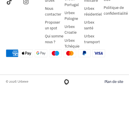
urbex
militaire
Portugal
Politique de
Nous
Urbex
Urbex
confidentialité
contacter
résidentiel
Pologne
Proposer
Urbex
Urbex
un spot
santé
Croatie
Qui somme
Urbex
Urbex
nous ?
transport
Tchéquie
© 2026 Urbexe
Plan de site