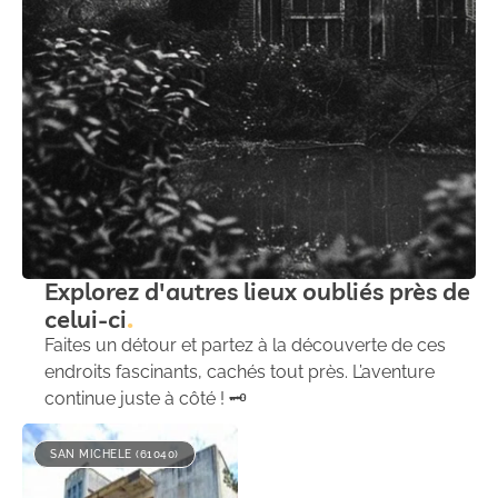
Explorez d'autres lieux oubliés près de
celui-ci
Faites un détour et partez à la découverte de ces
endroits fascinants, cachés tout près. L’aventure
continue juste à côté ! 🗝️
SAN MICHELE (61040)