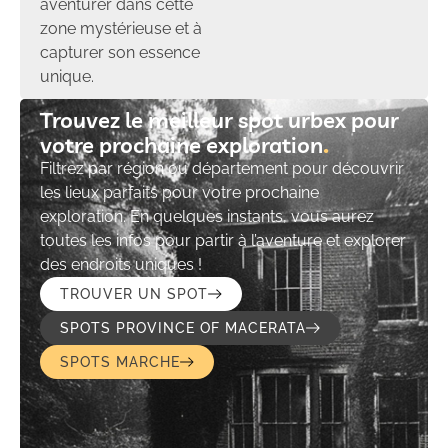
aventurer dans cette
zone mystérieuse et à
capturer son essence
unique.
Trouvez le meilleur spot urbex pour
votre prochaine exploration​
Filtrez par région ou département pour découvrir
les lieux parfaits pour votre prochaine
exploration. En quelques instants, vous aurez
toutes les infos pour partir à l’aventure et explorer
des endroits uniques !
TROUVER UN SPOT
SPOTS PROVINCE OF MACERATA
SPOTS MARCHE