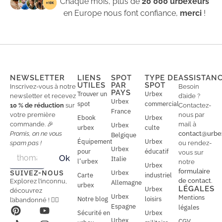
Chaque mois, plus de
20 000 urbexeurs
en Europe nous font confiance,
merci
!
NEWSLETTER
LIENS
SPOT
TYPE DE
ASSISTAN
UTILES
PAR
SPOT
Inscrivez-vous à notre
Besoin
PAYS
Trouver un
Urbex
newsletter et recevez
d’aide ?
Urbex
spot
commercial
10 % de réduction
sur
Contactez-
France
votre première
nous par
Ebook
Urbex
commande. 🎉
mail à
Urbex
urbex
culte
Promis, on ne vous
contact@urbe
Belgique
Équipement
Urbex
spam pas !
ou rendez-
Urbex
E
pour
éducatif
E
vous sur
Ok
Italie
m
m
l’urbex
notre
Urbex
a
a
formulaire
SUIVEZ-NOUS
Urbex
Carte
industriel
i
i
de contact
.
Explorez l’inconnu,
Allemagne
l
urbex
l
LÉGALES
Urbex
découvrez
*
Urbex
Mentions
Notre blog
loisirs
l’abandonné ! 🕵️‍♂️
Espagne
légales
Sécurité en
Urbex
Urbex
CGV