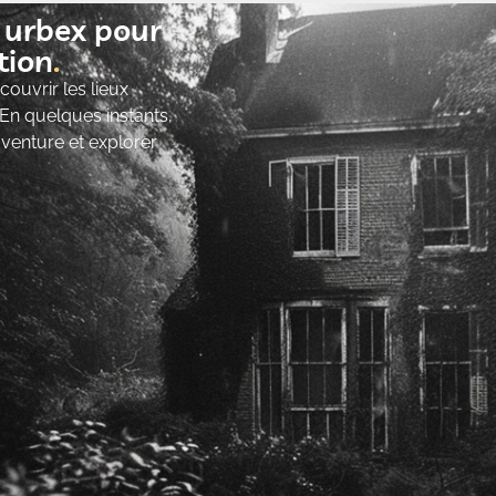
t urbex pour
ion​
ouvrir les lieux
 En quelques instants,
’aventure et explorer