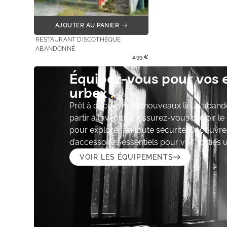
AJOUTER AU PANIER
RESTAURANT DISCOTHÈQUE
ABANDONNÉ
2,99
€
Équipez-vous pour vos 
urbex
Prêt à découvrir de nouveaux lieux aband
partir à l’aventure, assurez-vous d’avoir l
pour explorer en toute sécurité. Découvre
d’accessoires essentiels pour vos sorties 
VOIR LES ÉQUIPEMENTS