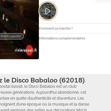
Comment ça marche ?
TMAPR13984WZ
Informations complémentaires
z le Disco Babaloo (62018)
 postal 62018, le Disco Babaloo est un club
euses générations. Aujourd’hui abandonné, cet
urbex en quête d’authenticité et d’aventure. Les
émoignent d’une époque où la musique et la danse
euvent explorer des salles aux décorations kitsch,