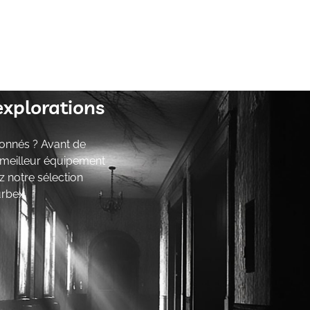
explorations
onnés ? Avant de
e meilleur équipement
z notre sélection
urbex.