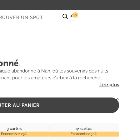
0
ROUVER UN SPOT
onné
ique abandonné à Nan, où les souvenirs des nuits
inant pour les amateurs d’urbex à la recherche
2,99
€
UTER AU PANIER
3 cartes
4+ cartes
Économisez 25%
Économisez 30%