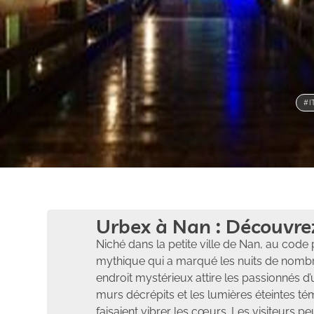
#I
Urbex à Nan : Découvre
Niché dans la petite ville de Nan, au code
mythique qui a marqué les nuits de nombr
endroit mystérieux attire les passionnés d’
murs décrépits et les lumières éteintes t
faisaient vibrer les cœurs. Les visiteurs p