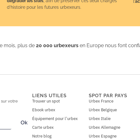
dégrader les sites
, afin de préserver ces lieux chargés
l’
ac
d’histoire pour les futures urbexeurs.
 mois, plus de
20 000 urbexeurs
en Europe nous font conf
LIENS UTILES
SPOT PAR PAYS
Trouver un spot
Urbex France
n
sur votre
Ebook urbex
Urbex Belgique
Équipement pour l’urbex
Urbex Italie
Ok
Carte urbex
Urbex Allemagne
Notre blog
Urbex Espagne