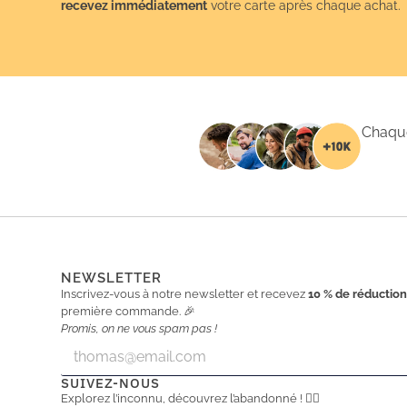
recevez immédiatement
votre carte après chaque achat.
Chaque
NEWSLETTER
Inscrivez-vous à notre newsletter et recevez
10 % de réductio
première commande. 🎉
Promis, on ne vous spam pas !
E
E
m
m
a
a
SUIVEZ-NOUS
i
i
Explorez l’inconnu, découvrez l’abandonné ! 🕵️‍♂️
l
l