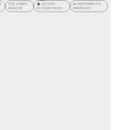
N
🇫🇷 URBEX
🏚️ DÉCORS
📅 DISPONIBILITÉ
MARCHE
AUTHENTIQUES
IMMÉDIATE