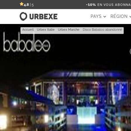
-10%
EN VOUS ABONNAN
4,8
| 5
PAYS
RÉGION
Accueil
-
Urbex Italie
-
Urbex Marche
-
Disco Babaloo abandonné