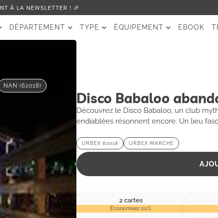
T À LA NEWSLETTER ! 🎉
DÉPARTEMENT
TYPE
ÉQUIPEMENT
EBOOK
T
NAN (62018)
Disco Babaloo aband
Découvrez le Disco Babaloo, un club myth
endiablées résonnent encore. Un lieu fasc
d’histoires oubliées.
URBEX 62018
URBEX MARCHE
AJO
2 cartes
Économisez 20%