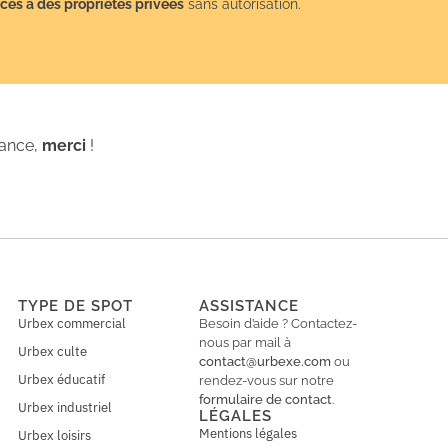
cès à des propriétés privées
sans autorisation.
iance,
merci
!
TYPE DE SPOT
ASSISTANCE
Urbex commercial
Besoin d’aide ? Contactez-
nous par mail à
Urbex culte
contact@urbexe.com
ou
Urbex éducatif
rendez-vous sur notre
formulaire de contact
.
Urbex industriel
LÉGALES
Mentions légales
Urbex loisirs