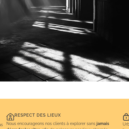
RESPECT DES LIEUX
Nous encourageons nos clients à explorer sans
jamais
Urb
us