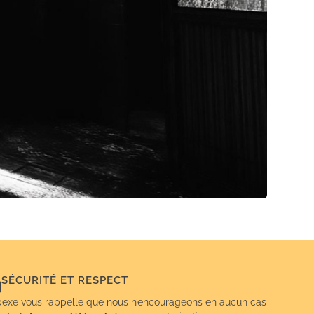
SÉCURITÉ ET RESPECT
exe vous rappelle que nous n’encourageons en aucun cas