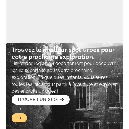
Trouvez le meilleur spot urbex pour
votre prochaine exploration​
Filtrez par région ou département pour découvrir
les lieux parfaits pour votre prochaine
exploration. En quelques instants, vous aurez
toutes les infos pour partir à l’aventure et explorer
des endroits uniques !
TROUVER UN SPOT