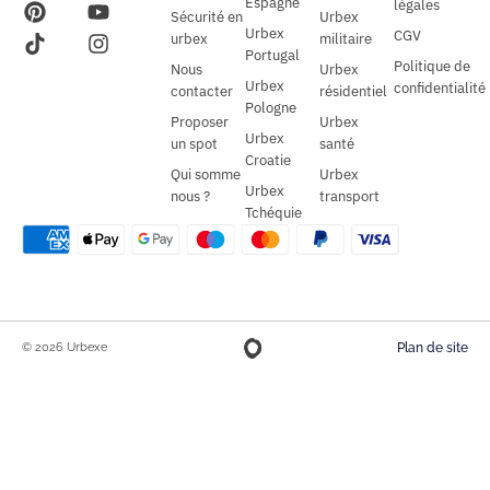
Espagne
légales
Sécurité en
Urbex
Urbex
CGV
urbex
militaire
Portugal
Politique de
Nous
Urbex
Urbex
confidentialité
contacter
résidentiel
Pologne
Proposer
Urbex
Urbex
un spot
santé
Croatie
Qui somme
Urbex
Urbex
nous ?
transport
Tchéquie
© 2026 Urbexe
Plan de site