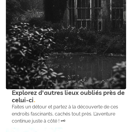
Explorez d'autres lieux oubliés près de
celui-ci
Faites un détour et partez à la découverte de ces
endroits fascinants, cachés tout près. L’aventure
continue juste à côté ! 🗝️