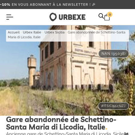
-10%
EN VOUS ABONNANT À LA NEWSLETTER ! 🎉
0
Accueil
-
Urbex Italie
-
Urbex Sicilia
-
Gare abandonnée de Schettino-Santa
Maria di Licodia, Italie
NAN (95038)
#ITSICI55274ZJ
Gare abandonnée de Schettino-
Santa Maria di Licodia, Italie
Ancienne gare de Schettino-Santa Maria di Licodia, Sicile🚂