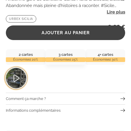
Abandonnée mais pleine d’histoires à raconter. #Sicile
#Catane
URBEX SICILIA
2,99
€
AJOUTER AU PANIER
2 cartes
3 cartes
4+ cartes
Économisez 20%
Économisez 25%
Économisez 30%
Comment ça marche ?
Informations complémentaires