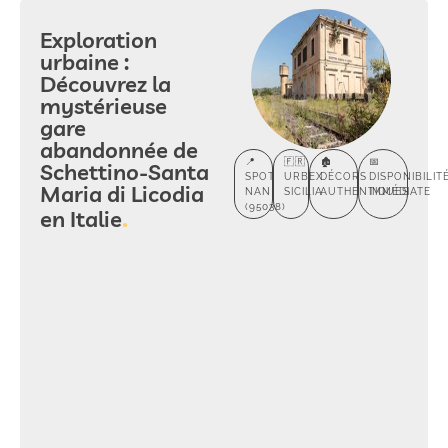
Exploration
urbaine :
Découvrez la
mystérieuse
gare
abandonnée de
📍
🇫🇷
🏚️
📅
Schettino-Santa
SPOT
URBEX
DÉCORS
DISPONIBILIT
Maria di Licodia
NAN
SICILIA
AUTHENTIQUES
IMMÉDIATE
(95038)
en Italie