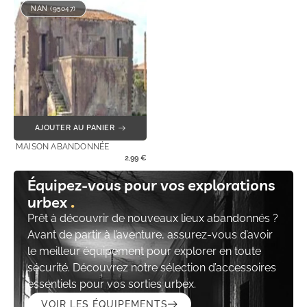
NAN (95047)
AJOUTER AU PANIER
MAISON ABANDONNÉE
2,99
€
Équipez-vous pour vos explorations
urbex
Prêt à découvrir de nouveaux lieux abandonnés ?
Avant de partir à l’aventure, assurez-vous d’avoir
le meilleur équipement pour explorer en toute
sécurité. Découvrez notre sélection d’accessoires
essentiels pour vos sorties urbex.
VOIR LES ÉQUIPEMENTS