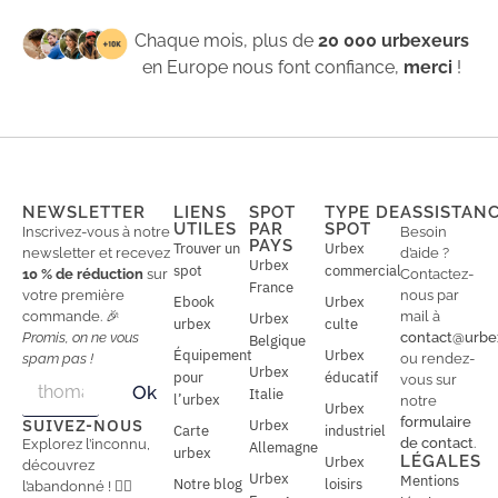
Chaque mois, plus de
20 000 urbexeurs
en Europe nous font confiance,
merci
!
NEWSLETTER
LIENS
SPOT
TYPE DE
ASSISTAN
UTILES
PAR
SPOT
Inscrivez-vous à notre
Besoin
PAYS
Trouver un
Urbex
newsletter et recevez
d’aide ?
Urbex
spot
commercial
10 % de réduction
sur
Contactez-
France
votre première
nous par
Ebook
Urbex
commande. 🎉
mail à
Urbex
urbex
culte
Promis, on ne vous
contact@urbe
Belgique
Équipement
Urbex
spam pas !
ou rendez-
Urbex
E
pour
éducatif
E
vous sur
Ok
Italie
m
m
l’urbex
notre
Urbex
a
a
formulaire
SUIVEZ-NOUS
Urbex
Carte
industriel
i
i
de contact
.
Explorez l’inconnu,
Allemagne
l
urbex
l
LÉGALES
Urbex
découvrez
*
Urbex
Mentions
Notre blog
loisirs
l’abandonné ! 🕵️‍♂️