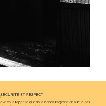
SÉCURITÉ ET RESPECT
exe vous rappelle que nous n’encourageons en aucun cas