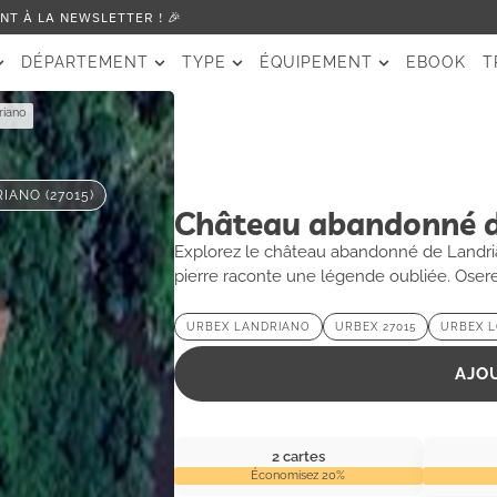
T À LA NEWSLETTER ! 🎉
DÉPARTEMENT
TYPE
ÉQUIPEMENT
EBOOK
T
riano
IANO (27015)
Château abandonné d
Explorez le château abandonné de Landria
pierre raconte une légende oubliée. Oser
URBEX LANDRIANO
URBEX 27015
URBEX 
AJO
2 cartes
Économisez 20%