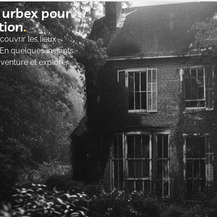
t urbex pour
ion​
ouvrir les lieux
 En quelques instants,
’aventure et explorer