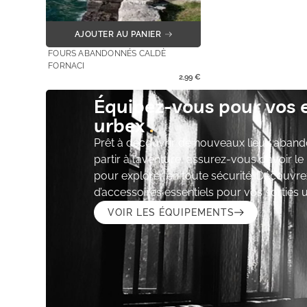
AJOUTER AU PANIER
FOURS ABANDONNÉS CALDÈ
FORNACI
2,99
€
Équipez-vous pour vos 
urbex
Prêt à découvrir de nouveaux lieux aband
partir à l’aventure, assurez-vous d’avoir l
pour explorer en toute sécurité. Découvre
d’accessoires essentiels pour vos sorties 
VOIR LES ÉQUIPEMENTS