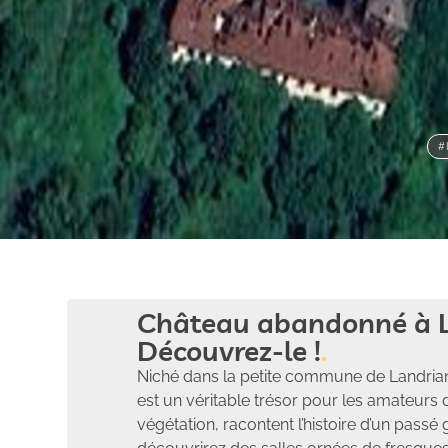
#
Château abandonné à L
Découvrez-le !
Niché dans la petite commune de Landria
est un véritable trésor pour les amateurs 
végétation, racontent l’histoire d’un passé 