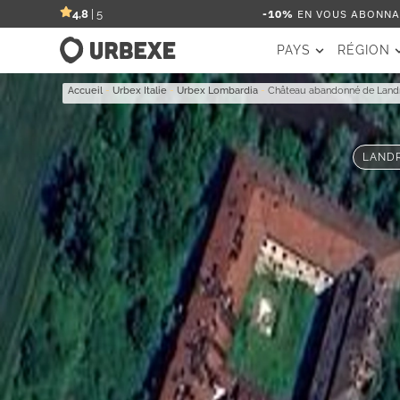
-10%
EN VOUS ABONNAN
4,8
| 5
PAYS
RÉGION
Accueil
-
Urbex Italie
-
Urbex Lombardia
-
Château abandonné de Land
LANDR