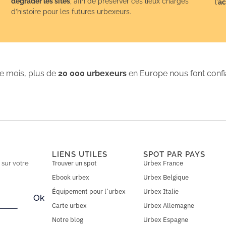
dégrader les sites
, afin de préserver ces lieux chargés
l’
ac
d’histoire pour les futures urbexeurs.
 mois, plus de
20 000 urbexeurs
en Europe nous font conf
LIENS UTILES
SPOT PAR PAYS
Trouver un spot
Urbex France
n
sur votre
Ebook urbex
Urbex Belgique
Équipement pour l’urbex
Urbex Italie
Ok
Carte urbex
Urbex Allemagne
Notre blog
Urbex Espagne