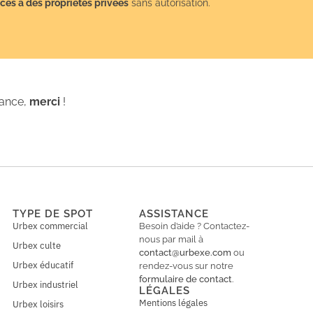
cès à des propriétés privées
sans autorisation.
iance,
merci
!
TYPE DE SPOT
ASSISTANCE
Urbex commercial
Besoin d’aide ? Contactez-
nous par mail à
Urbex culte
contact@urbexe.com
ou
Urbex éducatif
rendez-vous sur notre
formulaire de contact
.
Urbex industriel
LÉGALES
Mentions légales
Urbex loisirs