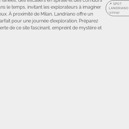
fanées, des escaliers en spirale et des corridors
📍 SPOT
s le temps, invitant les explorateurs à imaginer
LANDRIANO
(27015)
ueux. À proximité de Milan, Landriano offre un
 parfait pour une journée d’exploration. Préparez
erte de ce site fascinant, empreint de mystère et