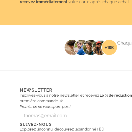
recevez immédiatement
votre carte après chaque achat.
Chaque
NEWSLETTER
Inscrivez-vous à notre newsletter et recevez
10 % de réductio
première commande. 🎉
Promis, on ne vous spam pas !
E
E
m
m
a
a
SUIVEZ-NOUS
i
i
Explorez l’inconnu, découvrez l’abandonné ! 🕵️‍♂️
l
l