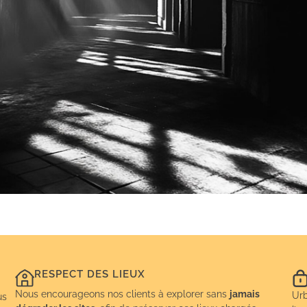
RESPECT DES LIEUX
Nous encourageons nos clients à explorer sans
jamais
Urb
us