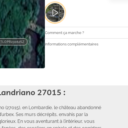
Comment ça marche ?
ITLOPR23062SZ
Informations complémentaires
andriano 27015 :
no (27015), en Lombardie, le château abandonné
d’urbex. Ses murs décrépits, envahis par la
glorieux. En vous aventurant à l’intérieur, vous