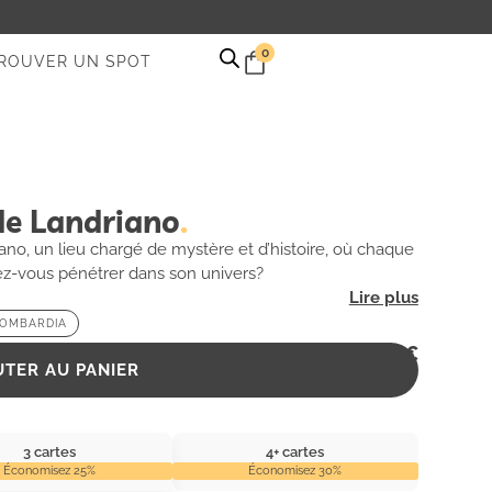
0
ROUVER UN SPOT
e Landriano
no, un lieu chargé de mystère et d’histoire, où chaque
ez-vous pénétrer dans son univers?
LOMBARDIA
2,99
€
UTER AU PANIER
3 cartes
4+ cartes
Économisez 25%
Économisez 30%