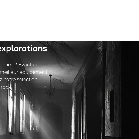
explorations
onnés ? Avant de
e meilleur équipement
z notre sélection
urbex.