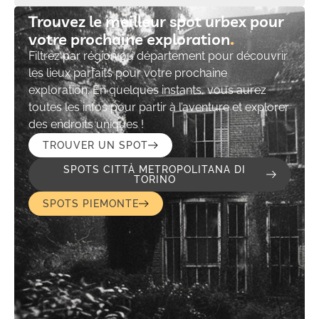
Trouvez le meilleur spot urbex pour
votre prochaine exploration​
Filtrez par région ou département pour découvrir
les lieux parfaits pour votre prochaine
exploration. En quelques instants, vous aurez
toutes les infos pour partir à l’aventure et explorer
des endroits uniques !
TROUVER UN SPOT
SPOTS CITTÀ METROPOLITANA DI
TORINO
SPOTS PIEMONTE