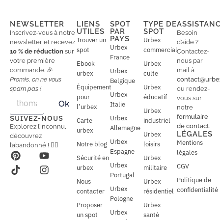
NEWSLETTER
LIENS
SPOT
TYPE DE
ASSISTAN
UTILES
PAR
SPOT
Inscrivez-vous à notre
Besoin
PAYS
Trouver un
Urbex
newsletter et recevez
d’aide ?
Urbex
spot
commercial
10 % de réduction
sur
Contactez-
France
votre première
nous par
Ebook
Urbex
commande. 🎉
mail à
Urbex
urbex
culte
Promis, on ne vous
contact@urbe
Belgique
Équipement
Urbex
spam pas !
ou rendez-
Urbex
E
pour
éducatif
E
vous sur
Ok
Italie
m
m
l’urbex
notre
Urbex
a
a
formulaire
SUIVEZ-NOUS
Urbex
Carte
industriel
i
i
de contact
.
Explorez l’inconnu,
Allemagne
l
urbex
l
LÉGALES
Urbex
découvrez
*
Urbex
Mentions
Notre blog
loisirs
l’abandonné ! 🕵️‍♂️
Espagne
légales
Sécurité en
Urbex
Urbex
CGV
urbex
militaire
Portugal
Politique de
Nous
Urbex
Urbex
confidentialité
contacter
résidentiel
Pologne
Proposer
Urbex
Urbex
un spot
santé