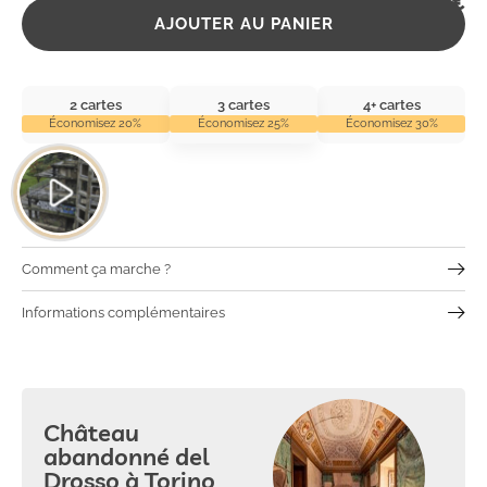
2,99
€
AJOUTER AU PANIER
2 cartes
3 cartes
4+ cartes
Économisez 20%
Économisez 25%
Économisez 30%
Comment ça marche ?
Informations complémentaires
Château
abandonné del
Drosso à Torino