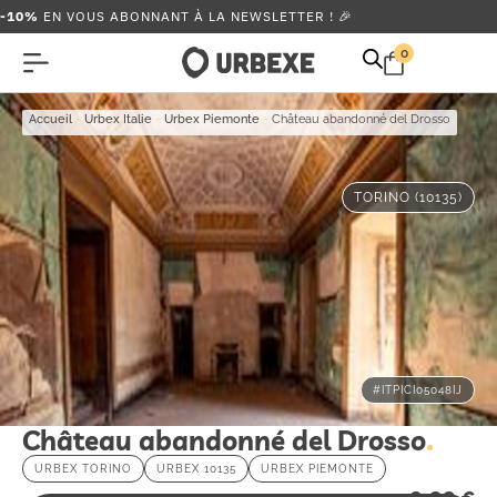
-10%
EN VOUS ABONNANT À LA NEWSLETTER ! 🎉
0
Accueil
-
Urbex Italie
-
Urbex Piemonte
-
Château abandonné del Drosso
TORINO (10135)
#ITPICI05048IJ
Château abandonné del Drosso
URBEX TORINO
URBEX 10135
URBEX PIEMONTE