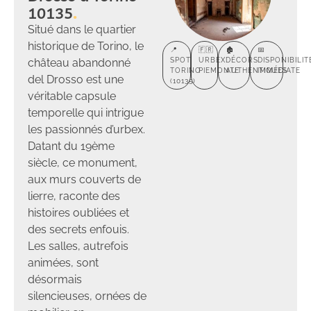
10135
Situé dans le quartier
historique de Torino, le
📍
🇫🇷
🏚️
📅
château abandonné
SPOT
URBEX
DÉCORS
DISPONIBILIT
TORINO
PIEMONTE
AUTHENTIQUES
IMMÉDIATE
del Drosso est une
(10135)
véritable capsule
temporelle qui intrigue
les passionnés d’urbex.
Datant du 19ème
siècle, ce monument,
aux murs couverts de
lierre, raconte des
histoires oubliées et
des secrets enfouis.
Les salles, autrefois
animées, sont
désormais
silencieuses, ornées de