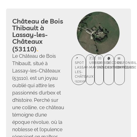
Château de Bois
Thibault à
Lassay-les-
Châteaux
(53110)
Le Château de Bois
📍
🇫🇷
🕵️‍♂️
🏚️
📅
Thibault, situé à
SPOT
URBEX
URBEX
DÉCORS
DISPONIBIL
LASSAY-
MAYENNE
RÉSIDENTIEL
AUTHENTIQUES
IMMÉDIATE
Lassay-les-Châteaux
LES-
CHÂTEAUX
(53110), est un joyau
(53110)
oublié qui attire les
passionnés d’urbex et
d’histoire. Perché sur
une colline, ce château
témoigne d’une
époque révolue, où la
noblesse et l’opulence
régnaient en maîtres.