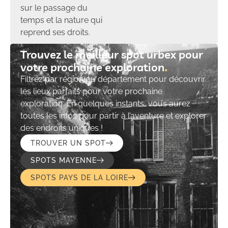
sur le passage du
temps et la nature qui
reprend ses droits.
Trouvez le meilleur spot urbex pour
votre prochaine exploration​
Filtrez par région ou département pour découvrir
les lieux parfaits pour votre prochaine
exploration. En quelques instants, vous aurez
toutes les infos pour partir à l’aventure et explorer
des endroits uniques !
TROUVER UN SPOT
SPOTS MAYENNE
SPOTS PAYS DE LA LOIRE