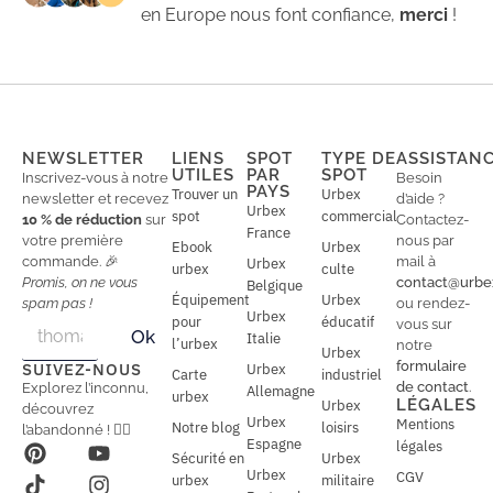
en Europe nous font confiance,
merci
!
NEWSLETTER
LIENS
SPOT
TYPE DE
ASSISTAN
UTILES
PAR
SPOT
Inscrivez-vous à notre
Besoin
PAYS
Trouver un
Urbex
newsletter et recevez
d’aide ?
Urbex
spot
commercial
10 % de réduction
sur
Contactez-
France
votre première
nous par
Ebook
Urbex
commande. 🎉
mail à
Urbex
urbex
culte
Promis, on ne vous
contact@urbe
Belgique
Équipement
Urbex
spam pas !
ou rendez-
Urbex
E
pour
éducatif
E
vous sur
Ok
Italie
m
m
l’urbex
notre
Urbex
a
a
formulaire
SUIVEZ-NOUS
Urbex
Carte
industriel
i
i
de contact
.
Explorez l’inconnu,
Allemagne
l
urbex
l
LÉGALES
Urbex
découvrez
*
Urbex
Mentions
Notre blog
loisirs
l’abandonné ! 🕵️‍♂️
Espagne
légales
Sécurité en
Urbex
Urbex
CGV
urbex
militaire