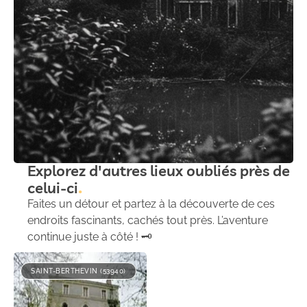
Explorez d'autres lieux oubliés près de
celui-ci
Faites un détour et partez à la découverte de ces
endroits fascinants, cachés tout près. L’aventure
continue juste à côté ! 🗝️
SAINT-BERTHEVIN (53940)