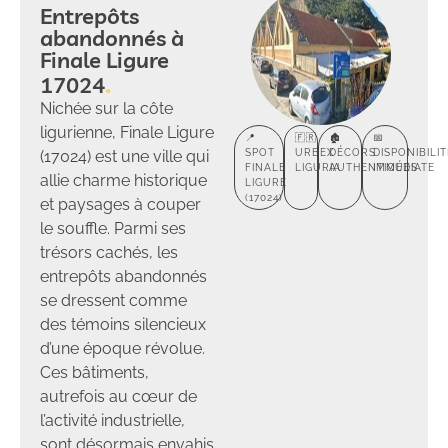
Entrepôts
abandonnés à
Finale Ligure
17024
Nichée sur la côte
ligurienne, Finale Ligure
📍
🇫🇷
🏚️
📅
(17024) est une ville qui
SPOT
URBEX
DÉCORS
DISPONIBILIT
FINALE
LIGURIA
AUTHENTIQUES
IMMÉDIATE
allie charme historique
LIGURE
(17024)
et paysages à couper
le souffle. Parmi ses
trésors cachés, les
entrepôts abandonnés
se dressent comme
des témoins silencieux
d’une époque révolue.
Ces bâtiments,
autrefois au cœur de
l’activité industrielle,
sont désormais envahis