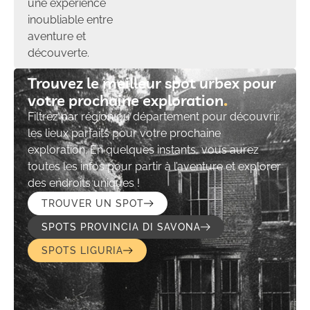
une expérience
inoubliable entre
aventure et
découverte.
Trouvez le meilleur spot urbex pour
votre prochaine exploration​
Filtrez par région ou département pour découvrir
les lieux parfaits pour votre prochaine
exploration. En quelques instants, vous aurez
toutes les infos pour partir à l’aventure et explorer
des endroits uniques !
TROUVER UN SPOT
SPOTS PROVINCIA DI SAVONA
SPOTS LIGURIA