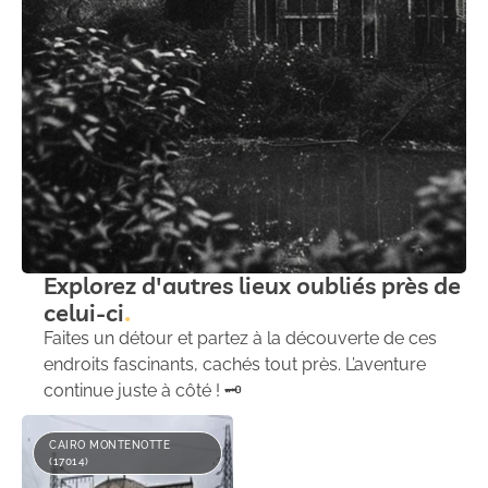
Explorez d'autres lieux oubliés près de
celui-ci
Faites un détour et partez à la découverte de ces
endroits fascinants, cachés tout près. L’aventure
continue juste à côté ! 🗝️
CAIRO MONTENOTTE
(17014)