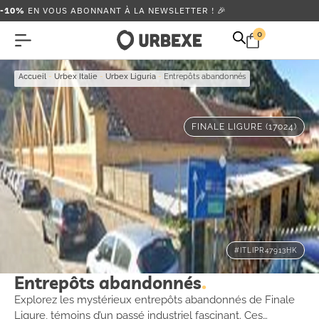
-10%
EN VOUS ABONNANT À LA NEWSLETTER ! 🎉
0
Accueil
-
Urbex Italie
-
Urbex Liguria
-
Entrepôts abandonnés
FINALE LIGURE (17024)
#ITLIPR47913HK
Entrepôts abandonnés
Explorez les mystérieux entrepôts abandonnés de Finale
Ligure, témoins d’un passé industriel fascinant. Ces