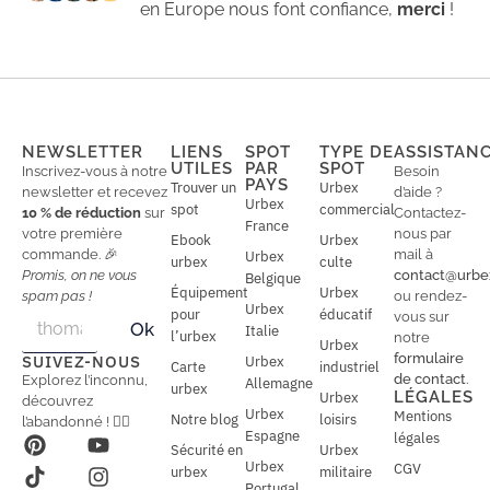
en Europe nous font confiance,
merci
!
NEWSLETTER
LIENS
SPOT
TYPE DE
ASSISTAN
UTILES
PAR
SPOT
Inscrivez-vous à notre
Besoin
PAYS
Trouver un
Urbex
newsletter et recevez
d’aide ?
Urbex
spot
commercial
10 % de réduction
sur
Contactez-
France
votre première
nous par
Ebook
Urbex
commande. 🎉
mail à
Urbex
urbex
culte
Promis, on ne vous
contact@urbe
Belgique
Équipement
Urbex
spam pas !
ou rendez-
Urbex
E
pour
éducatif
E
vous sur
Ok
Italie
m
m
l’urbex
notre
Urbex
a
a
formulaire
SUIVEZ-NOUS
Urbex
Carte
industriel
i
i
de contact
.
Explorez l’inconnu,
Allemagne
l
urbex
l
LÉGALES
Urbex
découvrez
*
Urbex
Mentions
Notre blog
loisirs
l’abandonné ! 🕵️‍♂️
Espagne
légales
Sécurité en
Urbex
Urbex
CGV
urbex
militaire
Portugal