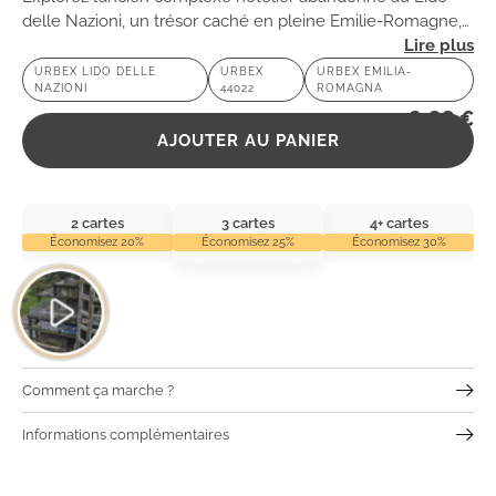
delle Nazioni, un trésor caché en pleine Emilie-Romagne,
où le passé rencontre la beauté des paysages italiens.
URBEX LIDO DELLE
URBEX
URBEX EMILIA-
NAZIONI
44022
ROMAGNA
2,99
€
AJOUTER AU PANIER
2 cartes
3 cartes
4+ cartes
Économisez 20%
Économisez 25%
Économisez 30%
Comment ça marche ?
Informations complémentaires