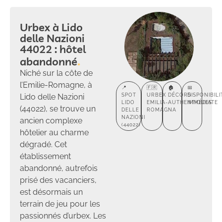
Urbex à Lido
delle Nazioni
44022 : hôtel
abandonné
Niché sur la côte de
l’Emilie-Romagne, à
📍
🇫🇷
🏚️
📅
Lido delle Nazioni
SPOT
URBEX
DÉCORS
DISPONIBILI
LIDO
EMILIA-
AUTHENTIQUES
IMMÉDIATE
(44022), se trouve un
DELLE
ROMAGNA
NAZIONI
ancien complexe
(44022)
hôtelier au charme
dégradé. Cet
établissement
abandonné, autrefois
prisé des vacanciers,
est désormais un
terrain de jeu pour les
passionnés d’urbex. Les