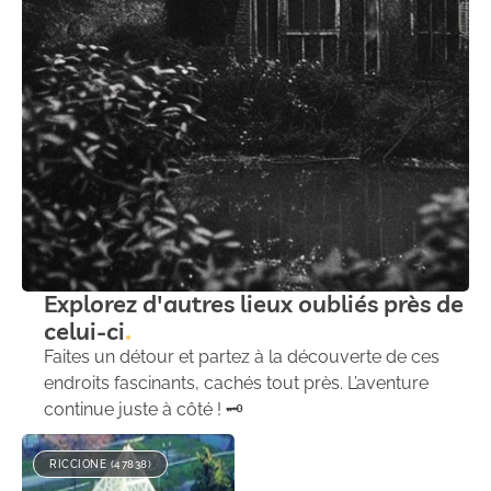
Explorez d'autres lieux oubliés près de
celui-ci
Faites un détour et partez à la découverte de ces
endroits fascinants, cachés tout près. L’aventure
continue juste à côté ! 🗝️
RICCIONE (47838)