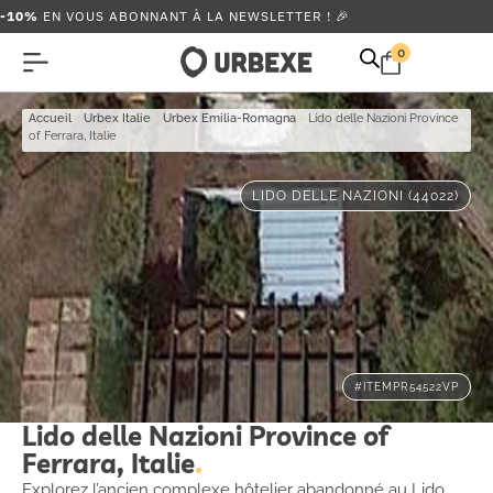
-10%
EN VOUS ABONNANT À LA NEWSLETTER ! 🎉
0
Accueil
-
Urbex Italie
-
Urbex Emilia-Romagna
-
Lido delle Nazioni Province
of Ferrara, Italie
LIDO DELLE NAZIONI (44022)
#ITEMPR54522VP
Lido delle Nazioni Province of
Ferrara, Italie
Explorez l’ancien complexe hôtelier abandonné au Lido