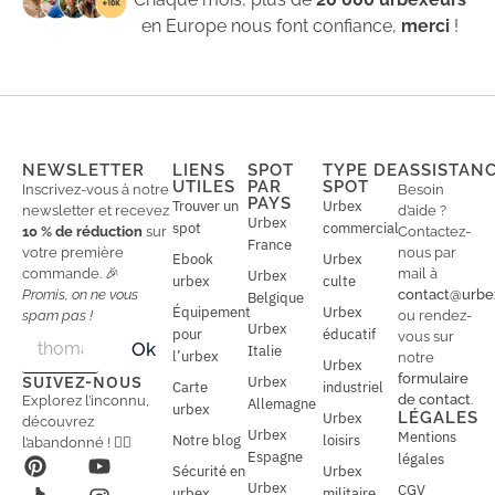
en Europe nous font confiance,
merci
!
NEWSLETTER
LIENS
SPOT
TYPE DE
ASSISTAN
UTILES
PAR
SPOT
Inscrivez-vous à notre
Besoin
PAYS
Trouver un
Urbex
newsletter et recevez
d’aide ?
Urbex
spot
commercial
10 % de réduction
sur
Contactez-
France
votre première
nous par
Ebook
Urbex
commande. 🎉
mail à
Urbex
urbex
culte
Promis, on ne vous
contact@urbe
Belgique
Équipement
Urbex
spam pas !
ou rendez-
Urbex
E
pour
éducatif
E
vous sur
Ok
Italie
m
m
l’urbex
notre
Urbex
a
a
formulaire
SUIVEZ-NOUS
Urbex
Carte
industriel
i
i
de contact
.
Explorez l’inconnu,
Allemagne
l
urbex
l
LÉGALES
Urbex
découvrez
*
Urbex
Mentions
Notre blog
loisirs
l’abandonné ! 🕵️‍♂️
Espagne
légales
Sécurité en
Urbex
Urbex
CGV
urbex
militaire