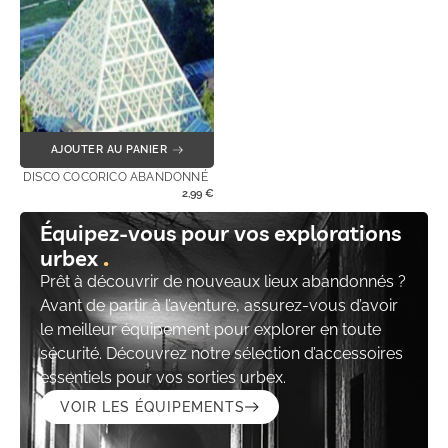
AJOUTER AU PANIER
DISCO COCORICO ABANDONNÉ
2,99
€
Équipez-vous pour vos explorations
urbex
Prêt à découvrir de nouveaux lieux abandonnés ?
Avant de partir à l’aventure, assurez-vous d’avoir
le meilleur équipement pour explorer en toute
sécurité. Découvrez notre sélection d’accessoires
essentiels pour vos sorties urbex.
VOIR LES ÉQUIPEMENTS