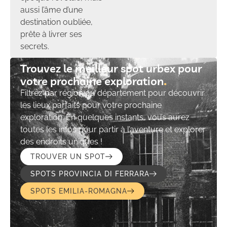
aussi l’âme d’une
destination oubliée,
prête à livrer ses
secrets.
Trouvez le meilleur spot urbex pour
votre prochaine exploration​
Filtrez par région ou département pour découvrir
les lieux parfaits pour votre prochaine
exploration. En quelques instants, vous aurez
toutes les infos pour partir à l’aventure et explorer
des endroits uniques !
TROUVER UN SPOT
SPOTS PROVINCIA DI FERRARA
SPOTS EMILIA-ROMAGNA