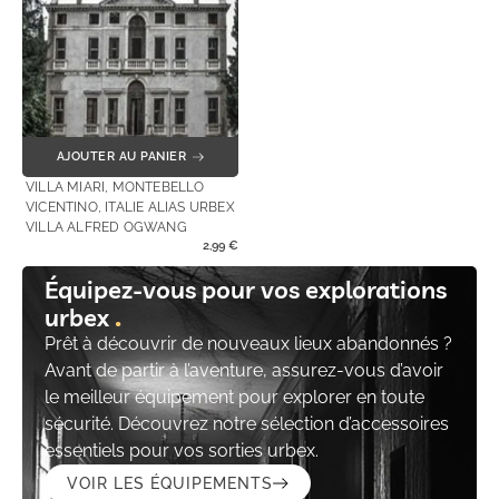
AJOUTER AU PANIER
VILLA MIARI, MONTEBELLO
VICENTINO, ITALIE ALIAS URBEX
VILLA ALFRED OGWANG
2,99
€
Équipez-vous pour vos explorations
urbex
Prêt à découvrir de nouveaux lieux abandonnés ?
Avant de partir à l’aventure, assurez-vous d’avoir
le meilleur équipement pour explorer en toute
sécurité. Découvrez notre sélection d’accessoires
essentiels pour vos sorties urbex.
VOIR LES ÉQUIPEMENTS