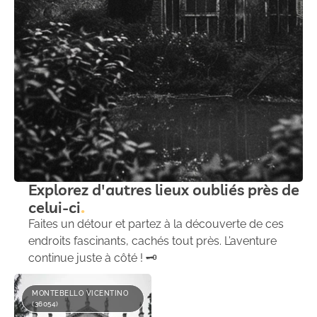
Explorez d'autres lieux oubliés près de
celui-ci
Faites un détour et partez à la découverte de ces
endroits fascinants, cachés tout près. L’aventure
continue juste à côté ! 🗝️
MONTEBELLO VICENTINO
(36054)