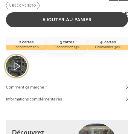
URBEX VENETO
2,99
€
AJOUTER AU PANIER
2 cartes
3 cartes
4+ cartes
Économisez 20%
Économisez 25%
Économisez 30%
Comment ça marche ?
Informations complémentaires
Découvrez