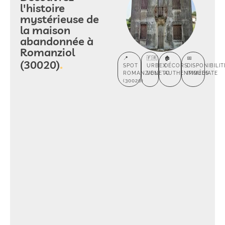
l'histoire
mystérieuse de
la maison
abandonnée à
Romanziol
📍
🇫🇷
🏚️
📅
(30020)
SPOT
URBEX
DÉCORS
DISPONIBILIT
ROMANZIOL
VENETO
AUTHENTIQUES
IMMÉDIATE
(30020)