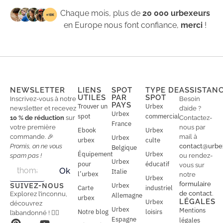
Chaque mois, plus de
20 000 urbexeurs
en Europe nous font confiance,
merci
!
NEWSLETTER
LIENS
SPOT
TYPE DE
ASSISTAN
UTILES
PAR
SPOT
Inscrivez-vous à notre
Besoin
PAYS
Trouver un
Urbex
newsletter et recevez
d’aide ?
Urbex
spot
commercial
10 % de réduction
sur
Contactez-
France
votre première
nous par
Ebook
Urbex
commande. 🎉
mail à
Urbex
urbex
culte
Promis, on ne vous
contact@urbe
Belgique
Équipement
Urbex
spam pas !
ou rendez-
Urbex
E
pour
éducatif
E
vous sur
Ok
Italie
m
m
l’urbex
notre
Urbex
a
a
formulaire
SUIVEZ-NOUS
Urbex
Carte
industriel
i
i
de contact
.
Explorez l’inconnu,
Allemagne
l
urbex
l
LÉGALES
Urbex
découvrez
*
Urbex
Mentions
Notre blog
loisirs
l’abandonné ! 🕵️‍♂️
Espagne
légales