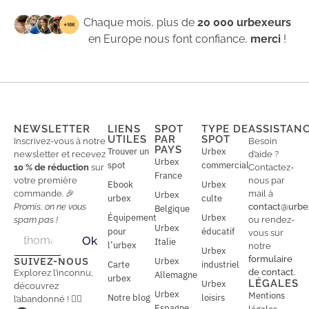
Chaque mois, plus de
20 000 urbexeurs
en Europe nous font confiance,
merci
!
NEWSLETTER
LIENS
SPOT
TYPE DE
ASSISTAN
UTILES
PAR
SPOT
Inscrivez-vous à notre
Besoin
PAYS
Trouver un
Urbex
newsletter et recevez
d’aide ?
Urbex
spot
commercial
10 % de réduction
sur
Contactez-
France
votre première
nous par
Ebook
Urbex
commande. 🎉
mail à
Urbex
urbex
culte
Promis, on ne vous
contact@urbe
Belgique
Équipement
Urbex
spam pas !
ou rendez-
Urbex
E
pour
éducatif
E
vous sur
Ok
Italie
m
m
l’urbex
notre
Urbex
a
a
formulaire
SUIVEZ-NOUS
Urbex
Carte
industriel
i
i
de contact
.
Explorez l’inconnu,
Allemagne
l
urbex
l
LÉGALES
Urbex
découvrez
*
Urbex
Mentions
Notre blog
loisirs
l’abandonné ! 🕵️‍♂️
Espagne