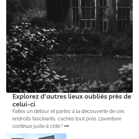
Explorez d'autres lieux oubliés près de
celui-ci
Faites un détour et partez à la découverte de ces
endroits fascinants, cachés tout près. L’aventure
continue juste à côté ! 🗝️