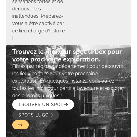
sensations fortes et de
découvertes
inattendues. Préparez-
vous à être captivé par
ce lieu chargé d’histoire
!
Trouvez le meilleur spot urbex pour
votre prochaine exploration​
Filtrez par région ou département pour découvrir
les lieux parfaits pour votre prochaine
exploration. En quelques instants, vous aurez
toutes les infos pour partir à l’aventure et explorer
des endroits uniques !
TROUVER UN SPOT
SPOTS LUGO