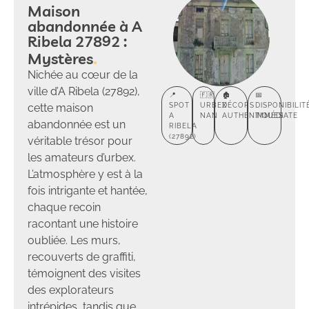
Maison
abandonnée à A
Ribela 27892 :
Mystères
Nichée au cœur de la
ville d’A Ribela (27892),
📍
🇫🇷
🏚️
📅
cette maison
SPOT
URBEX
DÉCORS
DISPONIBILIT
A
NAN
AUTHENTIQUES
IMMÉDIATE
abandonnée est un
RIBELA
(27892)
véritable trésor pour
les amateurs d’urbex.
L’atmosphère y est à la
fois intrigante et hantée,
chaque recoin
racontant une histoire
oubliée. Les murs,
recouverts de graffiti,
témoignent des visites
des explorateurs
intrépides, tandis que