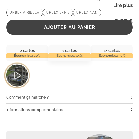
ambiance mystérieuse et découvrez les vestiges d’une
URBEX A RIBELA
URBEX 27892
URBEX NAN
époque révolue. 😱🏚️
2,99
€
AJOUTER AU PANIER
2 cartes
3 cartes
4+ cartes
Économisez 20%
Économisez 25%
Économisez 30%
Comment ça marche ?
Informations complémentaires