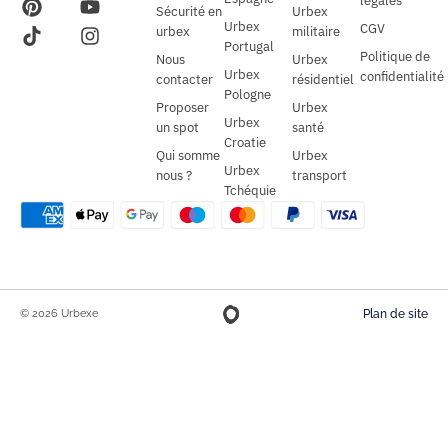
légales
Sécurité en
Urbex
Urbex
CGV
urbex
militaire
Portugal
Politique de
Nous
Urbex
Urbex
confidentialité
contacter
résidentiel
Pologne
Proposer
Urbex
Urbex
un spot
santé
Croatie
Qui somme
Urbex
Urbex
nous ?
transport
Tchéquie
© 2026 Urbexe
Plan de site