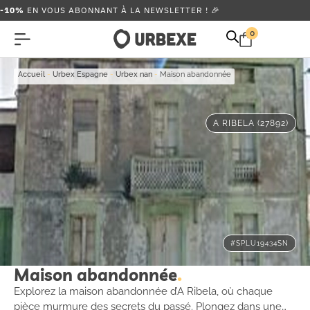
-10%
EN VOUS ABONNANT À LA NEWSLETTER ! 🎉
0
Accueil
-
Urbex Espagne
-
Urbex nan
-
Maison abandonnée
A RIBELA (27892)
#SPLU19434SN
Maison abandonnée
Explorez la maison abandonnée d’A Ribela, où chaque
pièce murmure des secrets du passé. Plongez dans une