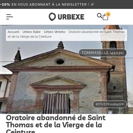
-10%
EN VOUS ABONNANT À LA NEWSLETTER ! 🎉
0
Accueil
-
Urbex Italie
-
Urbex Veneto
-
Oratoire abandonné de Saint Thomas
et de la Vierge de la Ceinture
TOMMASELLE (45030)
#ITVEPR02691YP
Oratoire abandonné de Saint
Thomas et de la Vierge de la
Ceinture