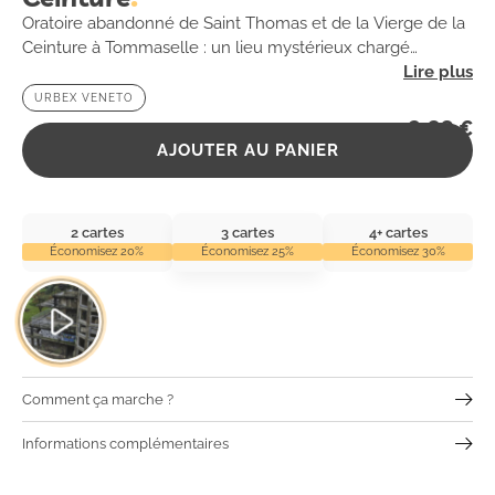
Oratoire abandonné de Saint Thomas et de la Vierge de la
Ceinture à Tommaselle : un lieu mystérieux chargé
d’histoire. 👻 #Tommaselle #Vénétie
URBEX VENETO
2,99
€
AJOUTER AU PANIER
2 cartes
3 cartes
4+ cartes
Économisez 20%
Économisez 25%
Économisez 30%
Comment ça marche ?
Informations complémentaires