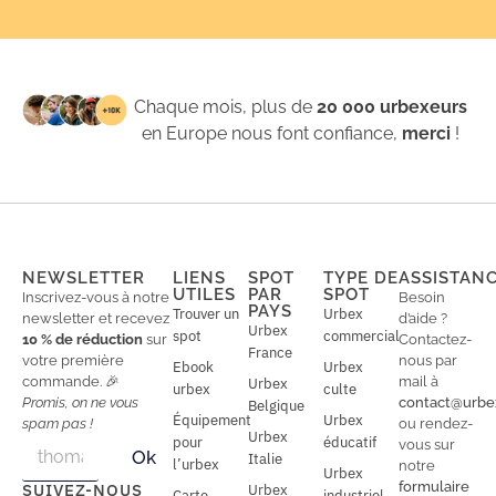
Chaque mois, plus de
20 000 urbexeurs
en Europe nous font confiance,
merci
!
NEWSLETTER
LIENS
SPOT
TYPE DE
ASSISTAN
UTILES
PAR
SPOT
Inscrivez-vous à notre
Besoin
PAYS
Trouver un
Urbex
newsletter et recevez
d’aide ?
Urbex
spot
commercial
10 % de réduction
sur
Contactez-
France
votre première
nous par
Ebook
Urbex
commande. 🎉
mail à
Urbex
urbex
culte
Promis, on ne vous
contact@urbe
Belgique
Équipement
Urbex
spam pas !
ou rendez-
Urbex
E
pour
éducatif
E
vous sur
Ok
Italie
m
m
l’urbex
notre
Urbex
a
a
formulaire
SUIVEZ-NOUS
Urbex
Carte
industriel