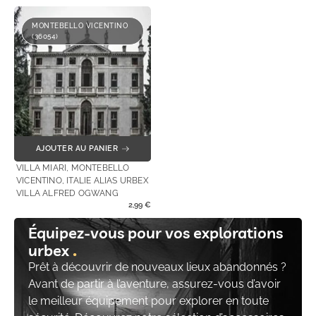
MONTEBELLO VICENTINO
(36054)
AJOUTER AU PANIER
VILLA MIARI, MONTEBELLO
VICENTINO, ITALIE ALIAS URBEX
VILLA ALFRED OGWANG
2,99
€
Équipez-vous pour vos explorations
urbex
Prêt à découvrir de nouveaux lieux abandonnés ?
Avant de partir à l’aventure, assurez-vous d’avoir
le meilleur équipement pour explorer en toute