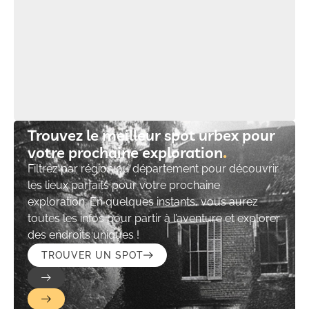
Trouvez le meilleur spot urbex pour
votre prochaine exploration​
Filtrez par région ou département pour découvrir
les lieux parfaits pour votre prochaine
exploration. En quelques instants, vous aurez
toutes les infos pour partir à l’aventure et explorer
des endroits uniques !
TROUVER UN SPOT