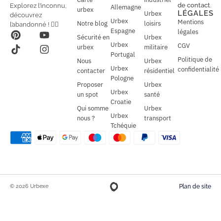
i
i
de contact
.
Explorez l’inconnu,
Allemagne
l
urbex
l
LÉGALES
Urbex
découvrez
*
Urbex
Mentions
Notre blog
loisirs
l’abandonné ! 🕵️‍♂️
Espagne
légales
Sécurité en
Urbex
Urbex
CGV
urbex
militaire
Portugal
Politique de
Nous
Urbex
Urbex
confidentialité
contacter
résidentiel
Pologne
Proposer
Urbex
Urbex
un spot
santé
Croatie
Qui somme
Urbex
Urbex
nous ?
transport
Tchéquie
© 2026 Urbexe
Plan de site