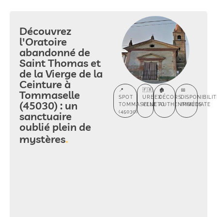
Découvrez
l'Oratoire
abandonné de
Saint Thomas et
de la Vierge de la
Ceinture à
📍
🇫🇷
🏚️
📅
Tommaselle
SPOT
URBEX
DÉCORS
DISPONIBILIT
(45030) : un
TOMMASELLE
VENETO
AUTHENTIQUES
IMMÉDIATE
(45030)
sanctuaire
oublié plein de
mystères