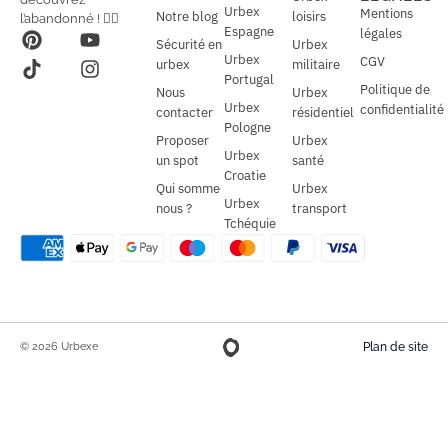
*
Urbex
Mentions
Notre blog
loisirs
l’abandonné ! 🕵️‍♂️
Espagne
légales
Sécurité en
Urbex
Urbex
CGV
urbex
militaire
Portugal
Politique de
Nous
Urbex
Urbex
confidentialité
contacter
résidentiel
Pologne
Proposer
Urbex
Urbex
un spot
santé
Croatie
Qui somme
Urbex
Urbex
nous ?
transport
Tchéquie
© 2026 Urbexe
Plan de site