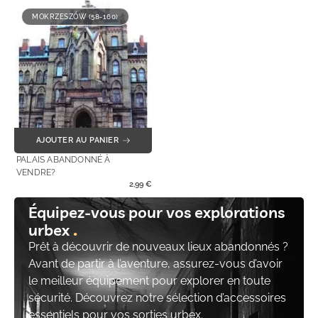
MOKRZESZÓW (58-160)
AJOUTER AU PANIER
PALAIS ABANDONNÉ À
VENDRE?
2,99
€
Équipez-vous pour vos explorations
urbex
Prêt à découvrir de nouveaux lieux abandonnés ?
Avant de partir à l’aventure, assurez-vous d’avoir
le meilleur équipement pour explorer en toute
sécurité. Découvrez notre sélection d’accessoires
essentiels pour vos sorties urbex.