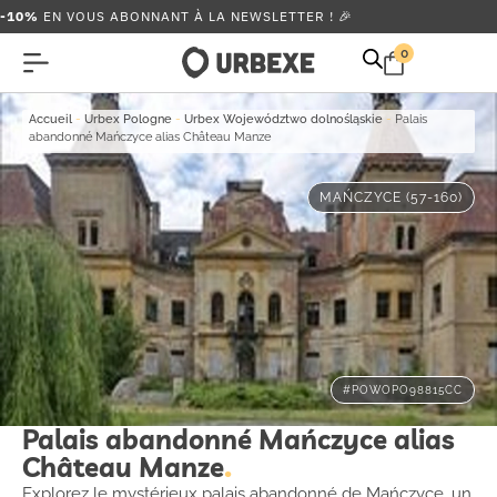
-10%
EN VOUS ABONNANT À LA NEWSLETTER ! 🎉
0
Accueil
-
Urbex Pologne
-
Urbex Województwo dolnośląskie
-
Palais
abandonné Mańczyce alias Château Manze
MAŃCZYCE (57-160)
#POWOPO98815CC
Palais abandonné Mańczyce alias
Château Manze
Explorez le mystérieux palais abandonné de Mańczyce, un