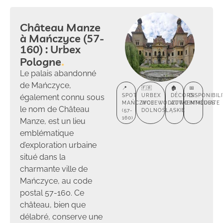
Château Manze
à Mańczyce (57-
160) : Urbex
Pologne
Le palais abandonné
de Mańczyce,
📍
🇫🇷
🏚️
📅
également connu sous
SPOT
URBEX
DÉCORS
DISPONIBIL
MAŃCZYCE
WOJEWÓDZTWO
AUTHENTIQUES
IMMÉDIATE
le nom de Château
(57-
DOLNOŚLĄSKIE
160)
Manze, est un lieu
emblématique
d’exploration urbaine
situé dans la
charmante ville de
Mańczyce, au code
postal 57-160. Ce
château, bien que
délabré, conserve une