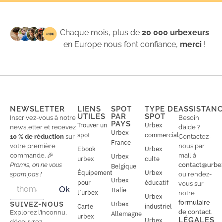
Chaque mois, plus de
20 000 urbexeurs
en Europe nous font confiance,
merci
!
NEWSLETTER
LIENS
SPOT
TYPE DE
ASSISTAN
UTILES
PAR
SPOT
Inscrivez-vous à notre
Besoin
PAYS
Trouver un
Urbex
newsletter et recevez
d’aide ?
Urbex
spot
commercial
10 % de réduction
sur
Contactez-
France
votre première
nous par
Ebook
Urbex
commande. 🎉
mail à
Urbex
urbex
culte
Promis, on ne vous
contact@urbe
Belgique
Équipement
Urbex
spam pas !
ou rendez-
Urbex
E
pour
éducatif
E
vous sur
Ok
Italie
m
m
l’urbex
notre
Urbex
a
a
formulaire
SUIVEZ-NOUS
Urbex
Carte
industriel
i
i
de contact
.
Explorez l’inconnu,
Allemagne
l
urbex
l
LÉGALES
Urbex
découvrez