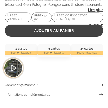
trésor caché en Pologne. Plongez dans l’histoire fascinante
de ce château en délabrement et laissez-vous séduire par
URBEX
URBEX 57-
URBEX WOJEWÓDZTWO
MAŃCZYCE
160
DOLNOŚLĄSKIE
son ambiance inquiétante.
2,99
€
AJOUTER AU PANIER
2 cartes
3 cartes
4+ cartes
Économisez 20%
Économisez 25%
Économisez 30%
Comment ça marche ?
Informations complémentaires