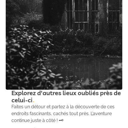
Explorez d'autres lieux oubliés près de
celui-ci
Faites un détour et partez à la découverte de ces
endroits fascinants, cachés tout près. L’aventure
continue juste à côté ! 🗝️