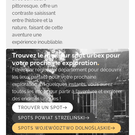
pittoresque, offre un
contraste saisissant
entre l’histoire et la
nature, faisant de cette
aventure une
expérience inoubliable.
Trouvez le meilleur spot urbex pour
votre prochaine exploration​
Filtrez par région ou département pour découvrir
les lieux parfaits pour votre prochaine
exploration. En quelques instants, vous aurez
toutes les infos pour partir à l’aventure et explorer
des endroits uniques !
TROUVER UN SPOT
SPOTS POWIAT STRZELIŃSKI
SPOTS WOJEWÓDZTWO DOLNOŚLĄSKIE