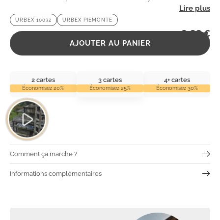
fascinant, parfait pour les amateurs d’urbex en quête
URBEX 10032
URBEX PIEMONTE
d’aventure. 🌿
2,99
€
AJOUTER AU PANIER
2 cartes
3 cartes
4+ cartes
Économisez 20%
Économisez 25%
Économisez 30%
Comment ça marche ?
Informations complémentaires