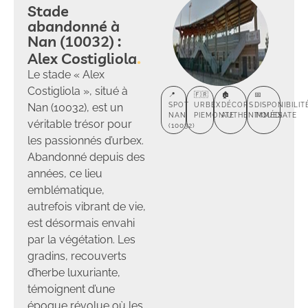
Stade
abandonné à
Nan (10032) :
Alex Costigliola
Le stade « Alex
Costigliola », situé à
📍
🇫🇷
🏚️
📅
Nan (10032), est un
SPOT
URBEX
DÉCORS
DISPONIBILIT
NAN
PIEMONTE
AUTHENTIQUES
IMMÉDIATE
véritable trésor pour
(10032)
les passionnés d’urbex.
Abandonné depuis des
années, ce lieu
emblématique,
autrefois vibrant de vie,
est désormais envahi
par la végétation. Les
gradins, recouverts
d’herbe luxuriante,
témoignent d’une
époque révolue où les