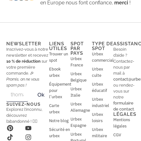
en Europe nous font confiance,
merci
!
NEWSLETTER
LIENS
SPOT
TYPE DE
ASSISTAN
UTILES
PAR
SPOT
Inscrivez-vous à notre
Besoin
PAYS
Trouver un
Urbex
newsletter et recevez
d’aide ?
Urbex
spot
commercial
10 % de réduction
sur
Contactez-
France
votre première
nous par
Ebook
Urbex
commande. 🎉
mail à
Urbex
urbex
culte
Promis, on ne vous
contact@urbe
Belgique
Équipement
Urbex
spam pas !
ou rendez-
Urbex
E
pour
éducatif
E
vous sur
Ok
Italie
m
m
l’urbex
notre
Urbex
a
a
formulaire
SUIVEZ-NOUS
Urbex
Carte
industriel
i
i
de contact
.
Explorez l’inconnu,
Allemagne
l
urbex
l
LÉGALES
Urbex
découvrez
*
Urbex
Mentions
Notre blog
loisirs
l’abandonné ! 🕵️‍♂️
Espagne
légales
Sécurité en
Urbex
Urbex
CGV
urbex
militaire
Portugal