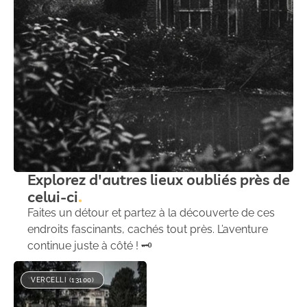
Explorez d'autres lieux oubliés près de
celui-ci
Faites un détour et partez à la découverte de ces
endroits fascinants, cachés tout près. L’aventure
continue juste à côté ! 🗝️
VERCELLI (13100)