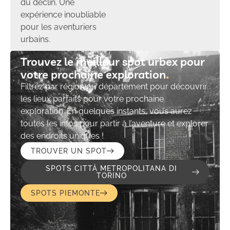
du déclin. Une
expérience inoubliable
pour les aventuriers
urbains.
Trouvez le meilleur spot urbex pour
votre prochaine exploration​
Filtrez par région ou département pour découvrir
les lieux parfaits pour votre prochaine
exploration. En quelques instants, vous aurez
toutes les infos pour partir à l’aventure et explorer
des endroits uniques !
TROUVER UN SPOT
SPOTS CITTÀ METROPOLITANA DI
TORINO
SPOTS PIEMONTE