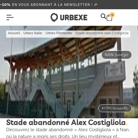
-10%
EN VOUS ABONNANT À LA NEWSLETTER ! 🎉
0
Accueil
-
Urbex Italie
-
Urbex Piemonte
-
Stade abandonné Alex Costigliola
NAN (10032)
#ITPICI20950RL
Stade abandonné Alex Costigliola
Découvrez le stade abandonné « Alex Costigliola » à Nan,
où la nature a repris ses droits. Un lieu mystérieux et