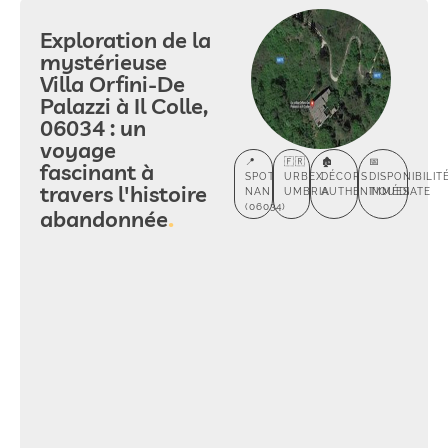
Exploration de la
mystérieuse
Villa Orfini-De
Palazzi à Il Colle,
06034 : un
voyage
📍
🇫🇷
🏚️
📅
fascinant à
SPOT
URBEX
DÉCORS
DISPONIBILIT
travers l'histoire
NAN
UMBRIA
AUTHENTIQUES
IMMÉDIATE
(06034)
abandonnée