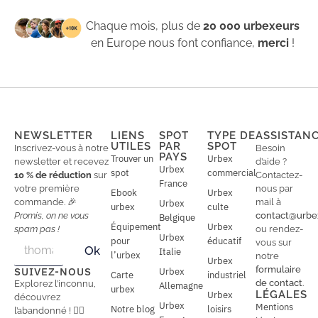
Chaque mois, plus de
20 000 urbexeurs
en Europe nous font confiance,
merci
!
NEWSLETTER
LIENS
SPOT
TYPE DE
ASSISTAN
UTILES
PAR
SPOT
Inscrivez-vous à notre
Besoin
PAYS
Trouver un
Urbex
newsletter et recevez
d’aide ?
Urbex
spot
commercial
10 % de réduction
sur
Contactez-
France
votre première
nous par
Ebook
Urbex
commande. 🎉
mail à
Urbex
urbex
culte
Promis, on ne vous
contact@urbe
Belgique
Équipement
Urbex
spam pas !
ou rendez-
Urbex
E
pour
éducatif
E
vous sur
Ok
Italie
m
m
l’urbex
notre
Urbex
a
a
formulaire
SUIVEZ-NOUS
Urbex
Carte
industriel
i
i
de contact
.
Explorez l’inconnu,
Allemagne
l
urbex
l
LÉGALES
Urbex
découvrez
*
Urbex
Mentions
Notre blog
loisirs
l’abandonné ! 🕵️‍♂️