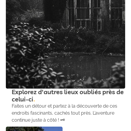
Explorez d'autres lieux oubliés près de
celui-ci
Faites un détour et partez à la découverte de ces
endroits fascinants, cachés tout près. L’aventure
continue juste à côté ! 🗝️