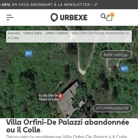
-10%
EN VOUS ABONNANT À LA NEWSLETTER ! 🎉
0
Accueil
-
Urbex Italie
-
Urbex Umbria
-
Villa Orfini-De Palazzi abandonnée ou
il Colle
NAN (06034)
#ITUMPR97868ZW
Villa Orfini-De Palazzi abandonnée
ou il Colle
Découvrez la mystérieuse Villa Orfini-De Palazzi à Il Colle,