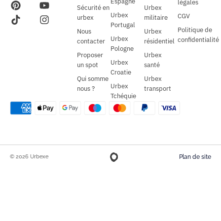
Espagne
légales
Sécurité en
Urbex
Urbex
CGV
urbex
militaire
Portugal
Politique de
Nous
Urbex
Urbex
confidentialité
contacter
résidentiel
Pologne
Proposer
Urbex
Urbex
un spot
santé
Croatie
Qui somme
Urbex
Urbex
nous ?
transport
Tchéquie
© 2026 Urbexe
Plan de site