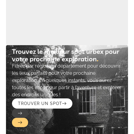
Trouvez le meilleur spot urbex pour
votre prochaine exploration​
Filtrez par région ou département pour découvrir
les lieux parfaits pour votre prochaine
exploration. En quelques instants, vous aurez
toutes les infos pour partir à l’aventure et explorer
des endroits uniques !
TROUVER UN SPOT