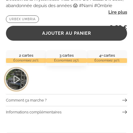
abandonnée depuis des années 😱 #Narni #Ombrie
URBEX UMBRIA
2,99
€
AJOUTER AU PANIER
2 cartes
3 cartes
4+ cartes
Économisez 20%
Économisez 25%
Économisez 30%
Comment ça marche ?
Informations complémentaires