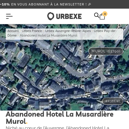
-10%
EN VOUS ABONNANT À LA NEWSLETTER ! 🎉
0
Accueil
-
Urbex France
-
Urbex Auvergne-Rhône-Alpes
-
Urbex Puy-de-
Dôme
-
Abandoned Hotel La Musardière Murol
MUROL (63790)
#R3BEWI
Abandoned Hotel La Musardière
Murol
Niché au cœur de l’Auvergne, l’Abandoned Hotel La