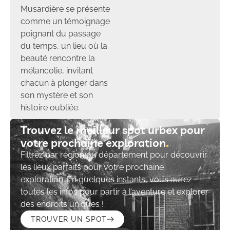
Musardière se présente
comme un témoignage
poignant du passage
du temps, un lieu où la
beauté rencontre la
mélancolie, invitant
chacun à plonger dans
son mystère et son
histoire oubliée.
Trouvez le meilleur spot urbex pour
votre prochaine exploration​
Filtrez par région ou département pour découvrir
les lieux parfaits pour votre prochaine
exploration. En quelques instants, vous aurez
toutes les infos pour partir à l’aventure et explorer
des endroits uniques !
TROUVER UN SPOT