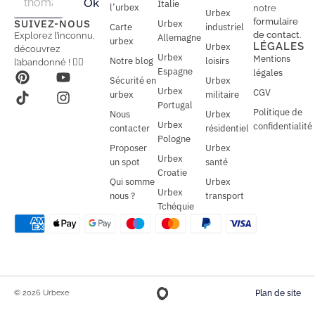
Ok
Italie
m
m
l’urbex
notre
Urbex
a
a
formulaire
SUIVEZ-NOUS
Urbex
Carte
industriel
i
i
de contact
.
Explorez l’inconnu,
Allemagne
l
urbex
l
LÉGALES
Urbex
découvrez
*
Urbex
Mentions
Notre blog
loisirs
l’abandonné ! 🕵️‍♂️
Espagne
légales
Sécurité en
Urbex
Urbex
CGV
urbex
militaire
Portugal
Politique de
Nous
Urbex
Urbex
confidentialité
contacter
résidentiel
Pologne
Proposer
Urbex
Urbex
un spot
santé
Croatie
Qui somme
Urbex
Urbex
nous ?
transport
Tchéquie
© 2026 Urbexe
Plan de site