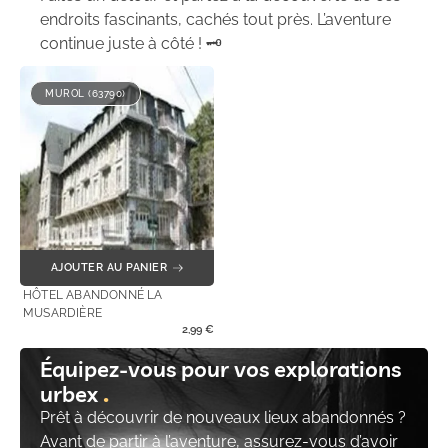
endroits fascinants, cachés tout près. L’aventure
continue juste à côté ! 🗝️
MUROL (63790)
AJOUTER AU PANIER
HÔTEL ABANDONNÉ LA
MUSARDIÈRE
2,99
€
Équipez-vous pour vos explorations
urbex
Prêt à découvrir de nouveaux lieux abandonnés ?
Avant de partir à l’aventure, assurez-vous d’avoir