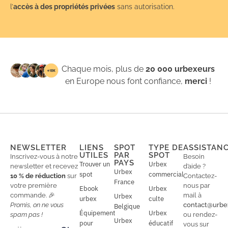
l’
accès à des propriétés privées
sans autorisation.
Chaque mois, plus de
20 000 urbexeurs
en Europe nous font confiance,
merci
!
NEWSLETTER
LIENS
SPOT
TYPE DE
ASSISTAN
UTILES
PAR
SPOT
Inscrivez-vous à notre
Besoin
PAYS
Trouver un
Urbex
newsletter et recevez
d’aide ?
Urbex
spot
commercial
10 % de réduction
sur
Contactez-
France
votre première
nous par
Ebook
Urbex
commande. 🎉
mail à
Urbex
urbex
culte
Promis, on ne vous
contact@urbe
Belgique
Équipement
Urbex
spam pas !
ou rendez-
Urbex
E
pour
éducatif
E
vous sur