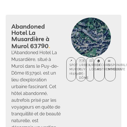
Abandoned
Hotel La
Musardière à
Murol 63790
L’Abandoned Hotel La
Musardière, situé à
📍
🇫🇷
🕵️‍♂️
🏚️
📅
Murol dans le Puy-de-
SPOT
URBEX
URBEX
DÉCORS
DISPONIBIL
MUROL
PUY-
LOISIRS
AUTHENTIQUES
IMMÉDIATE
Dôme (63790), est un
(63790)
DE-
DÔME
lieu d’exploration
urbaine fascinant. Cet
hôtel abandonné,
autrefois prisé par les
voyageurs en quête de
tranquillité et de beauté
naturelle, est