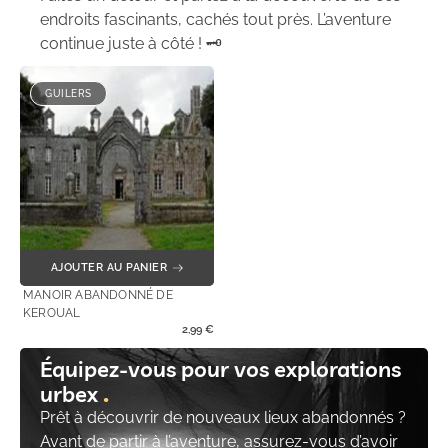
endroits fascinants, cachés tout près. L’aventure
continue juste à côté ! 🗝️
GUILERS
AJOUTER AU PANIER
MANOIR ABANDONNÉ DE
KEROUAL
2,99
€
Équipez-vous pour vos explorations
urbex
Prêt à découvrir de nouveaux lieux abandonnés ?
Avant de partir à l’aventure, assurez-vous d’avoir