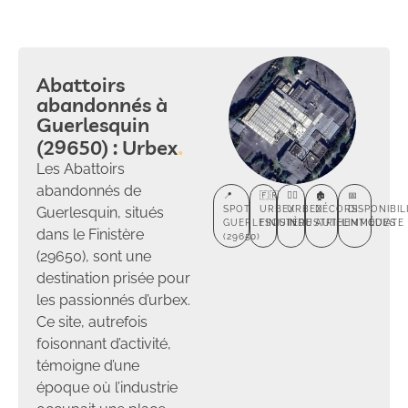
Abattoirs
abandonnés à
Guerlesquin
(29650) : Urbex
Les Abattoirs
abandonnés de
📍
🇫🇷
🕵️‍♂️
🏚️
📅
Guerlesquin, situés
SPOT
URBEX
URBEX
DÉCORS
DISPONIBIL
GUERLESQUIN
FINISTÈRE
INDUSTRIEL
AUTHENTIQUES
IMMÉDIATE
dans le Finistère
(29650)
(29650), sont une
destination prisée pour
les passionnés d’urbex.
Ce site, autrefois
foisonnant d’activité,
témoigne d’une
époque où l’industrie