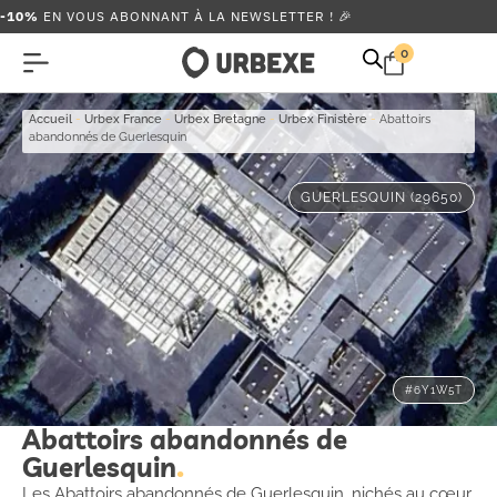
-10%
EN VOUS ABONNANT À LA NEWSLETTER ! 🎉
0
Accueil
-
Urbex France
-
Urbex Bretagne
-
Urbex Finistère
-
Abattoirs
abandonnés de Guerlesquin
GUERLESQUIN (29650)
#6Y1W5T
Abattoirs abandonnés de
Guerlesquin
Les Abattoirs abandonnés de Guerlesquin, nichés au cœur