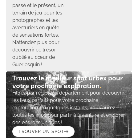
passé et le présent, un
terrain de jeu pour les
photographes et les
aventuriers en quête
de sensations fortes.
N’attendez plus pour
découvrir ce trésor
oublié au cœur de
Guerlesquin !
Trouvez le meilleur spot urbex pour
votre prochaine exploration​
Filtrez par région ou département pour découvrir
les lieux parfaits pour votre prochaine
exploration. En quelques instants, vous aurez
toutes les infos pour partir à l’aventure et explorer
des endroits uniques !
TROUVER UN SPOT