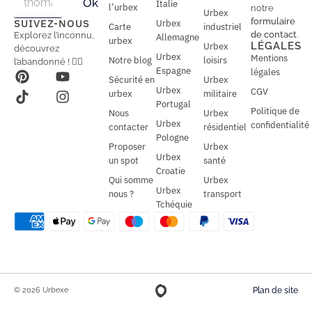
Ok
Italie
m
m
l’urbex
notre
Urbex
a
a
formulaire
SUIVEZ-NOUS
Urbex
Carte
industriel
i
i
de contact
.
Explorez l’inconnu,
Allemagne
l
urbex
l
LÉGALES
Urbex
découvrez
*
Urbex
Mentions
Notre blog
loisirs
l’abandonné ! 🕵️‍♂️
Espagne
légales
Sécurité en
Urbex
Urbex
CGV
urbex
militaire
Portugal
Politique de
Nous
Urbex
Urbex
confidentialité
contacter
résidentiel
Pologne
Proposer
Urbex
Urbex
un spot
santé
Croatie
Qui somme
Urbex
Urbex
nous ?
transport
Tchéquie
© 2026 Urbexe
Plan de site