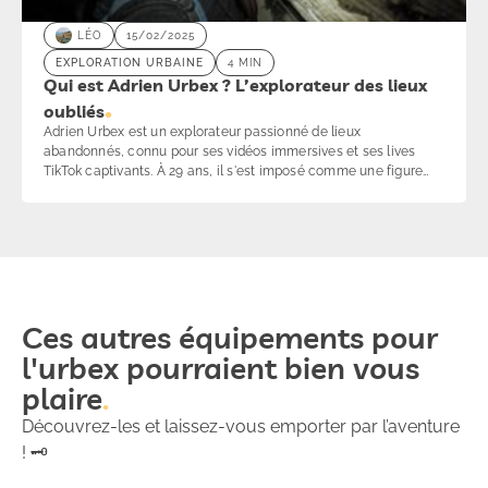
LÉO
15/02/2025
EXPLORATION URBAINE
4 MIN
Qui est Adrien Urbex ? L’explorateur des lieux
oubliés
Adrien Urbex est un explorateur passionné de lieux
abandonnés, connu pour ses vidéos immersives et ses lives
TikTok captivants. À 29 ans, il s'est imposé comme une figure
incontournable de l’urbex en France, partageant ses
découvertes avec une communauté de milliers d’abonnés sur
YouTube et TikTok. Toujours en quête de nouveaux défis, il
explore des endroits oubliés tout en respectant leur histoire et
leur intégrité. Plongez dans son univers fascinant où chaque lieu
raconte une histoire unique.
Ces autres équipements pour
l'urbex pourraient bien vous
plaire
Découvrez-les et laissez-vous emporter par l’aventure
! 🗝️