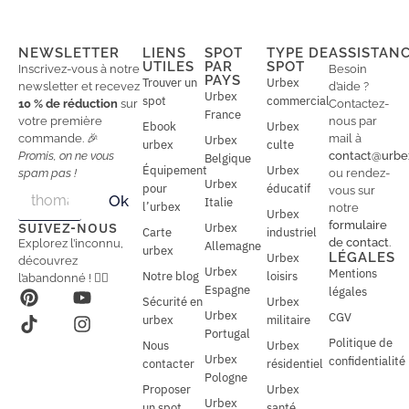
NEWSLETTER
LIENS
SPOT
TYPE DE
ASSISTAN
UTILES
PAR
SPOT
Inscrivez-vous à notre
Besoin
PAYS
Trouver un
Urbex
newsletter et recevez
d’aide ?
Urbex
spot
commercial
10 % de réduction
sur
Contactez-
France
votre première
nous par
Ebook
Urbex
commande. 🎉
mail à
Urbex
urbex
culte
Promis, on ne vous
contact@urbe
Belgique
Équipement
Urbex
spam pas !
ou rendez-
Urbex
E
pour
éducatif
E
vous sur
Ok
Italie
m
m
l’urbex
notre
Urbex
a
a
formulaire
SUIVEZ-NOUS
Urbex
Carte
industriel
i
i
de contact
.
Explorez l’inconnu,
Allemagne
l
urbex
l
LÉGALES
Urbex
découvrez
*
Urbex
Mentions
Notre blog
loisirs
l’abandonné ! 🕵️‍♂️
Espagne
légales
Sécurité en
Urbex
Urbex
CGV
urbex
militaire
Portugal
Politique de
Nous
Urbex
Urbex
confidentialité
contacter
résidentiel
Pologne
Proposer
Urbex
Urbex
un spot
santé