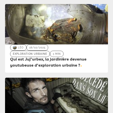
difficiles… mieux vaut anticiper. Voici notre sélection complète
des indispensables pour l’urbex, inspirée des explorateurs
comme Le Grand JD ou Mamytwink.
LÉO
18/02/2025
EXPLORATION URBAINE
3 MIN
Qui est Juj’urbex, la jardinière devenue
youtubeuse d’exploration urbaine ?