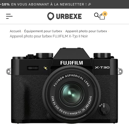
-10%
EN VOUS ABONNANT À LA NEWSLETTER ! 🎉
0
-
-
-
Accueil
Équipement pour l'urbex
Appareil photo pour l'urbex
Appareil photo pour l’urbex FUJIFILM X-T30 II Noir