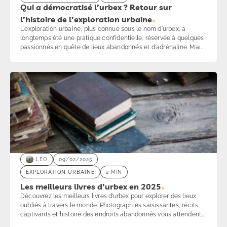
Qui a démocratisé l’urbex ? Retour sur
l’histoire de l’exploration urbaine
L'exploration urbaine, plus connue sous le nom d'urbex, a
longtemps été une pratique confidentielle, réservée à quelques
passionnés en quête de lieux abandonnés et d'adrénaline. Mais
aujourd’hui, cette discipline connaît un engouement sans
précédent. Qui sont les pionniers de l’urbex ? Quels facteurs ont
contribué à sa popularisation ? Plongeons ensemble dans
l’histoire de cette pratique fascinante.
LÉO
09/02/2025
EXPLORATION URBAINE
2 MIN
Les meilleurs livres d’urbex en 2025
Découvrez les meilleurs livres d’urbex pour explorer des lieux
oubliés à travers le monde. Photographies saisissantes, récits
captivants et histoire des endroits abandonnés vous attendent
dans cette sélection incontournable.