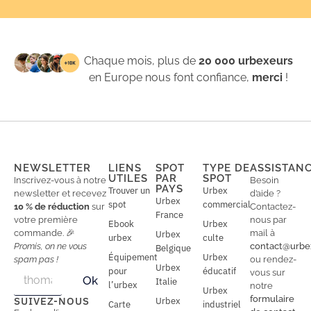
Chaque mois, plus de
20 000 urbexeurs
en Europe nous font confiance,
merci
!
NEWSLETTER
LIENS
SPOT
TYPE DE
ASSISTAN
UTILES
PAR
SPOT
Inscrivez-vous à notre
Besoin
PAYS
Trouver un
Urbex
newsletter et recevez
d’aide ?
Urbex
spot
commercial
10 % de réduction
sur
Contactez-
France
votre première
nous par
Ebook
Urbex
commande. 🎉
mail à
Urbex
urbex
culte
Promis, on ne vous
contact@urbe
Belgique
Équipement
Urbex
spam pas !
ou rendez-
Urbex
E
pour
éducatif
E
vous sur
Ok
Italie
m
m
l’urbex
notre
Urbex
a
a
formulaire
SUIVEZ-NOUS
Urbex
Carte
industriel
i
i