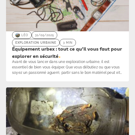
LÉO
31/05/2025
EXPLORATION URBAINE
3 MIN
Équipement urbex : tout ce qu’il vous faut pour
explorer en sécurité
Avant de vous lancer dans une exploration urbaine, il est
essentiel de bien vous équiper. Que vous débutiez ou que vous
soyez un passionné aguerri, partir sans le bon matériel peut vite
transformer une aventure en galère. Obscurité, humidité, accès
difficiles… mieux vaut anticiper. Voici notre sélection complète
des indispensables pour l’urbex, inspirée des explorateurs
comme Le Grand JD ou Mamytwink.