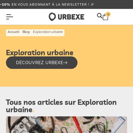
-10%
EN VOUS ABONNANT À LA NEWSLETTER ! 🎉
0
Accueil
-
Blog
-
Exploration urbaine
Exploration urbaine
DÉCOUVREZ URBEXE
Tous nos articles sur Exploration
urbaine