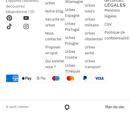
de contact
.
Explorez l’inconnu,
Allemagne
l
urbex
l
LÉGALES
Urbex
découvrez
*
Urbex
Mentions
Notre blog
loisirs
l’abandonné ! 🕵️‍♂️
Espagne
légales
Sécurité en
Urbex
Urbex
CGV
urbex
militaire
Portugal
Politique de
Nous
Urbex
Urbex
confidentialité
contacter
résidentiel
Pologne
Proposer
Urbex
Urbex
un spot
santé
Croatie
Qui somme
Urbex
Urbex
nous ?
transport
Tchéquie
© 2026 Urbexe
Plan de site