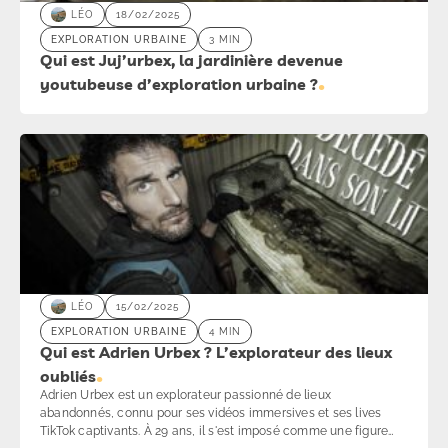
LÉO
18/02/2025
EXPLORATION URBAINE
3 MIN
Qui est Juj’urbex, la jardinière devenue
youtubeuse d’exploration urbaine ?
LÉO
15/02/2025
EXPLORATION URBAINE
4 MIN
Qui est Adrien Urbex ? L’explorateur des lieux
oubliés
Adrien Urbex est un explorateur passionné de lieux
abandonnés, connu pour ses vidéos immersives et ses lives
TikTok captivants. À 29 ans, il s'est imposé comme une figure