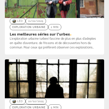
LÉO
11/02/2025
EXPLORATION URBAINE
2 MIN
Les meilleures séries sur l’urbex
L'exploration urbaine (urbex) fascine de plus en plus d'adeptes
en quête d'aventure, de frissons et de découvertes hors du
commun. Pour ceux qui préfèrent observer ces explorations
depuis leur écran, plusieurs séries plongent au cœur de cette
pratique. Voici une sélection des meilleures séries sur l'urbex,
avec des liens pour en savoir plus ou visionner les bandes-
annonces.
LÉO
10/02/2025
EXPLORATION URBAINE
5 MIN