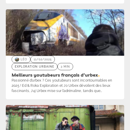
incontournable de l’urbex en France, partageant ses
découvertes avec une communauté de milliers d’abonnés sur
YouTube et TikTok. Toujours en quête de nouveaux défis, il
explore des endroits oubliés tout en respectant leur histoire et
leur intégrité. Plongez dans son univers fascinant où chaque lieu
raconte une histoire unique.
LÉO
11/02/2025
EXPLORATION URBAINE
3 MIN
Meilleurs youtubeurs français d’urbex
Passionné d’urbex ? Ces youtubeurs sont incontournables en
2025 ! Ed & Roka Exploration et Jo Urbex dévoilent des lieux
fascinants, Juj Urbex mise sur l’adrénaline, tandis que
Mamytwink explore des sites chargés d’histoire. Pour une
touche artistique, suivez Gabriel Corentin. Clément Exploration,
Adrien Urbex et Tom & Robin apportent chacun leur style
unique. À découvrir sans tarder !