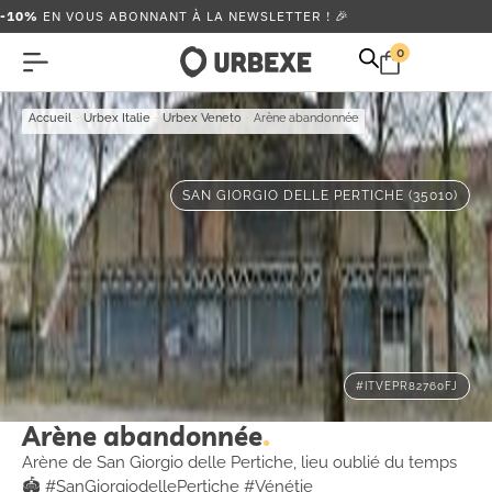
-10%
EN VOUS ABONNANT À LA NEWSLETTER ! 🎉
0
Accueil
-
Urbex Italie
-
Urbex Veneto
-
Arène abandonnée
SAN GIORGIO DELLE PERTICHE (35010)
#ITVEPR82760FJ
Arène abandonnée
Arène de San Giorgio delle Pertiche, lieu oublié du temps
🏟️ #SanGiorgiodellePertiche #Vénétie