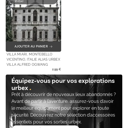
(36054)
AJOUTER AU PANIER
VILLA MIARI, MONTEBELLO
VICENTINO, ITALIE ALIAS URBEX
VILLA ALFRED OGWANG
2,99
€
Équipez-vous pour vos explorations
urbex
Prêt à découvrir de nouveaux lieux abandonnés ?
Avant de partir à l’aventure, assurez-vous d’avoir
le meilleur équipement pour explorer en toute
sécurité. Découvrez notre sélection d’accessoires
essentiels pour vos sorties urbex.