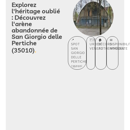
Explorez
l'héritage oublié
: Découvrez
l'arène
abandonnée de
San Giorgio delle
📍
🇫🇷
🏚️
📅
Pertiche
SPOT
URBEX
DÉCORS
DISPONIBILI
(35010)
SAN
VENETO
AUTHENTIQUES
IMMÉDIATE
GIORGIO
DELLE
PERTICHE
(35010)