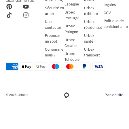
l’abandonné ! 🕵️‍♂️
Espagne
légales
Sécurité en
Urbex
Urbex
CGV
urbex
militaire
Portugal
Politique de
Nous
Urbex
Urbex
confidentialité
contacter
résidentiel
Pologne
Proposer
Urbex
Urbex
un spot
santé
Croatie
Qui somme
Urbex
Urbex
nous ?
transport
Tchéquie
© 2026 Urbexe
Plan de site