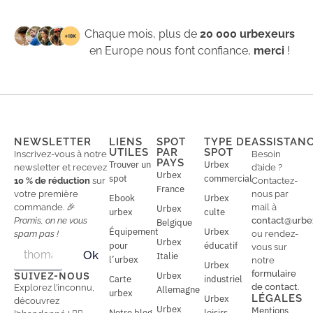
Chaque mois, plus de
20 000 urbexeurs
en Europe nous font confiance,
merci
!
NEWSLETTER
LIENS
SPOT
TYPE DE
ASSISTAN
UTILES
PAR
SPOT
Inscrivez-vous à notre
Besoin
PAYS
Trouver un
Urbex
newsletter et recevez
d’aide ?
Urbex
spot
commercial
10 % de réduction
sur
Contactez-
France
votre première
nous par
Ebook
Urbex
commande. 🎉
mail à
Urbex
urbex
culte
Promis, on ne vous
contact@urbe
Belgique
Équipement
Urbex
spam pas !
ou rendez-
Urbex
E
pour
éducatif
E
vous sur
Ok
Italie
m
m
l’urbex
notre
Urbex
a
a
formulaire
SUIVEZ-NOUS
Urbex
Carte
industriel
i
i
de contact
.
Explorez l’inconnu,
Allemagne
l
urbex
l
LÉGALES
Urbex
découvrez
*
Urbex
Mentions
Notre blog
loisirs