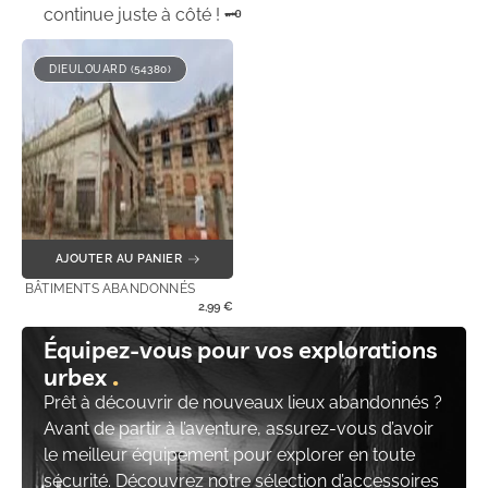
continue juste à côté ! 🗝️
DIEULOUARD (54380)
AJOUTER AU PANIER
BÂTIMENTS ABANDONNÉS
2,99
€
Équipez-vous pour vos explorations
urbex
Prêt à découvrir de nouveaux lieux abandonnés ?
Avant de partir à l’aventure, assurez-vous d’avoir
le meilleur équipement pour explorer en toute
sécurité. Découvrez notre sélection d’accessoires