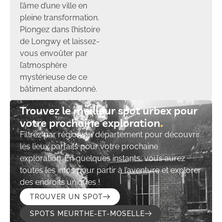
l’âme d’une ville en
pleine transformation.
Plongez dans l’histoire
de Longwy et laissez-
vous envoûter par
l’atmosphère
mystérieuse de ce
bâtiment abandonné.
Trouvez le meilleur spot urbex pour
votre prochaine exploration​
Filtrez par région ou département pour découvrir
les lieux parfaits pour votre prochaine
exploration. En quelques instants, vous aurez
toutes les infos pour partir à l’aventure et explorer
des endroits uniques !
TROUVER UN SPOT
SPOTS MEURTHE-ET-MOSELLE