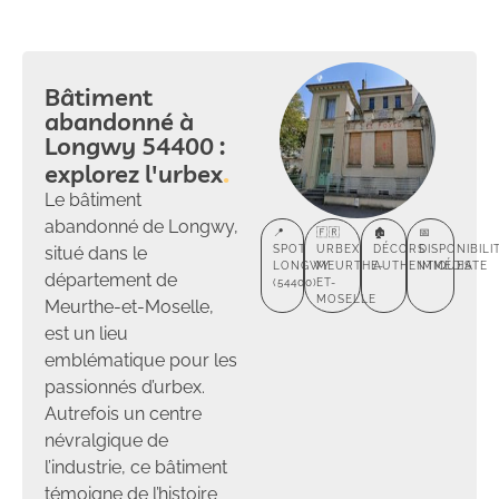
Bâtiment
abandonné à
Longwy 54400 :
explorez l'urbex
Le bâtiment
abandonné de Longwy,
📍
🇫🇷
🏚️
📅
situé dans le
SPOT
URBEX
DÉCORS
DISPONIBILI
LONGWY
MEURTHE-
AUTHENTIQUES
IMMÉDIATE
département de
(54400)
ET-
MOSELLE
Meurthe-et-Moselle,
est un lieu
emblématique pour les
passionnés d’urbex.
Autrefois un centre
névralgique de
l’industrie, ce bâtiment
témoigne de l’histoire