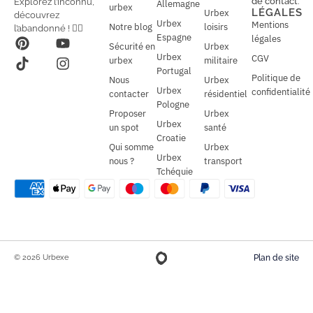
de contact
.
Explorez l’inconnu,
Allemagne
l
urbex
l
LÉGALES
Urbex
découvrez
*
Urbex
Mentions
Notre blog
loisirs
l’abandonné ! 🕵️‍♂️
Espagne
légales
Sécurité en
Urbex
Urbex
CGV
urbex
militaire
Portugal
Politique de
Nous
Urbex
Urbex
confidentialité
contacter
résidentiel
Pologne
Proposer
Urbex
Urbex
un spot
santé
Croatie
Qui somme
Urbex
Urbex
nous ?
transport
Tchéquie
© 2026 Urbexe
Plan de site