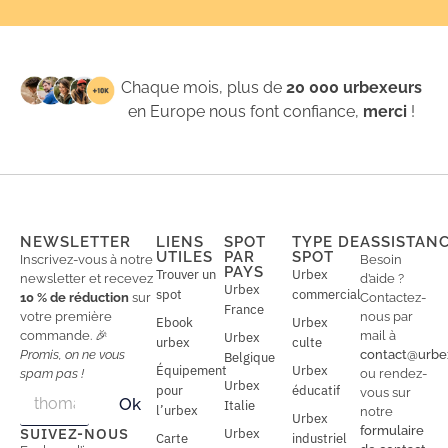
Chaque mois, plus de
20 000 urbexeurs
en Europe nous font confiance,
merci
!
NEWSLETTER
LIENS
SPOT
TYPE DE
ASSISTAN
UTILES
PAR
SPOT
Inscrivez-vous à notre
Besoin
PAYS
Trouver un
Urbex
newsletter et recevez
d’aide ?
Urbex
spot
commercial
10 % de réduction
sur
Contactez-
France
votre première
nous par
Ebook
Urbex
commande. 🎉
mail à
Urbex
urbex
culte
Promis, on ne vous
contact@urbe
Belgique
Équipement
Urbex
spam pas !
ou rendez-
Urbex
E
pour
éducatif
E
vous sur
Ok
Italie
m
m
l’urbex
notre
Urbex
a
a
formulaire
SUIVEZ-NOUS
Urbex
Carte
industriel
i
i