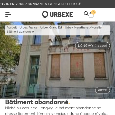
-10%
EN VOUS ABONNANT À LA NEWSLETTER ! 🎉
0
Accueil
-
Urbex France
-
Urbex Grand Est
-
Urbex Meurthe-et-Moselle
-
Bâtiment abandonné
LONGWY (54400)
#BVW
Bâtiment abandonné
Niché au cœur de Longwy, le bâtiment abandonné se
dresse fièrement, témoin silencieux d’une époque révolue.