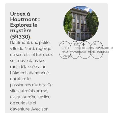
Urbex à
Hautmont :
Explorez le
mystère
(59330)
Hautmont, une petite
📍
🇫🇷
🏚️
📅
ville du Nord, regorge
SPOT
URBEX
DÉCORS
DISPONIBILIT
HAUTMONT
NORD
AUTHENTIQUES
IMMÉDIATE
de secrets, et l’un d’eux
(59330)
se trouve dans ses
rues délaissées : un
bâtiment abandonné
qui attire les
passionnés d’urbex. Ce
site, autrefois animé,
est aujourd’hui un lieu
de curiosité et
d’aventure. Avec son