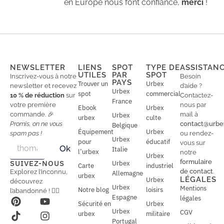
en Europe nous font confiance,
merci
!
NEWSLETTER
LIENS
SPOT
TYPE DE
ASSISTAN
UTILES
PAR
SPOT
Inscrivez-vous à notre
Besoin
PAYS
Trouver un
Urbex
newsletter et recevez
d’aide ?
Urbex
spot
commercial
10 % de réduction
sur
Contactez-
France
votre première
nous par
Ebook
Urbex
commande. 🎉
mail à
Urbex
urbex
culte
Promis, on ne vous
contact@urbe
Belgique
Équipement
Urbex
spam pas !
ou rendez-
Urbex
E
pour
éducatif
E
vous sur
Ok
Italie
m
m
l’urbex
notre
Urbex
a
a
formulaire
SUIVEZ-NOUS
Urbex
Carte
industriel
i
i
de contact
.
Explorez l’inconnu,
Allemagne
l
urbex
l
LÉGALES
Urbex
découvrez
*
Urbex
Mentions
Notre blog
loisirs
l’abandonné ! 🕵️‍♂️
Espagne
légales
Sécurité en
Urbex
Urbex
CGV
urbex
militaire
Portugal