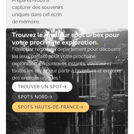
Préparez-vous à
capturer des souvenirs
uniques dans cet écrin
de mémoire.
Trouvez le meilleur spot urbex pour
votre prochaine exploration​
Filtrez par région ou département pour découvrir
les lieux parfaits pour votre prochaine
exploration. En quelques instants, vous aurez
toutes les infos pour partir à l’aventure et explorer
des endroits uniques !
TROUVER UN SPOT
SPOTS NORD
SPOTS HAUTS-DE-FRANCE