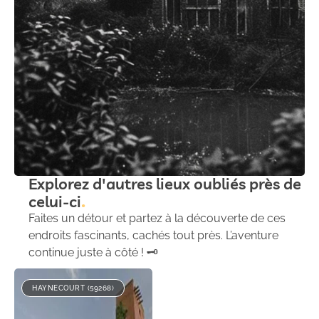
Explorez d'autres lieux oubliés près de
celui-ci
Faites un détour et partez à la découverte de ces
endroits fascinants, cachés tout près. L’aventure
continue juste à côté ! 🗝️
HAYNECOURT (59268)