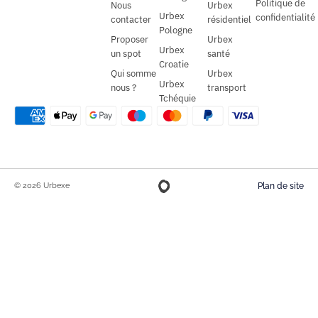
Politique de
Nous
Urbex
Urbex
confidentialité
contacter
résidentiel
Pologne
Proposer
Urbex
Urbex
un spot
santé
Croatie
Qui somme
Urbex
Urbex
nous ?
transport
Tchéquie
© 2026 Urbexe
Plan de site