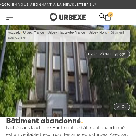
-10%
EN VOUS ABONNANT À LA NEWSLETTER ! 🎉
0
Accueil
-
Urbex France
-
Urbex Hauts-de-France
-
Urbex Nord
-
Bâtiment
abandonné
HAUTMONT (59330)
#9ZN
Bâtiment abandonné
Niché dans la ville de Hautmont, le bâtiment abandonné
est un véritable trésor pour les amateurs d’urbex. Avec ses