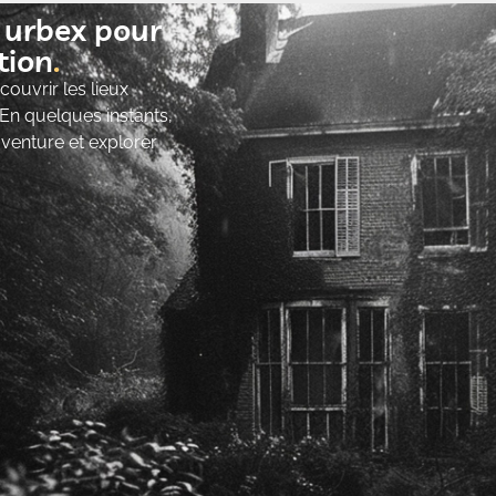
t urbex pour
ion​
ouvrir les lieux
 En quelques instants,
’aventure et explorer