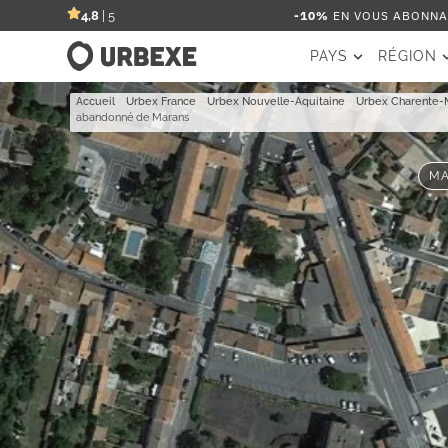
-10%
EN VOUS ABONNAN
4,8
| 5
PAYS
RÉGION
Accueil
-
Urbex France
-
Urbex Nouvelle-Aquitaine
-
Urbex Charente-
abandonné de Marans
MA