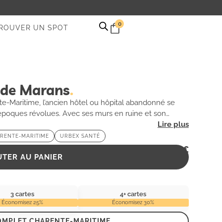
0
ROUVER UN SPOT
 de Marans
e-Maritime, l’ancien hôtel ou hôpital abandonné se
poques révolues. Avec ses murs en ruine et son
e bâtiment mystérieux attire irrésistiblement les
ue pièce résonne des échos du passé, offrant un cadre
RENTE-MARITIME
URBEX SANTÉ
secrets que recèle cet endroit fascinant. L’aura
2,99
€
UTER AU PANIER
estination incontournable pour les amateurs d’aventure
3 cartes
4+ cartes
Économisez 25%
Économisez 30%
OMPLET CHARENTE-MARITIME