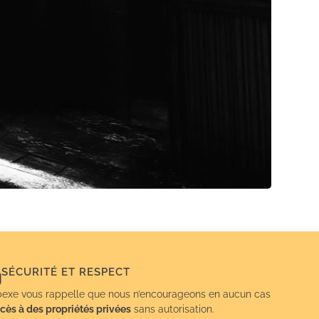
SÉCURITÉ ET RESPECT
exe vous rappelle que nous n’encourageons en aucun cas
cès à des propriétés privées
sans autorisation.