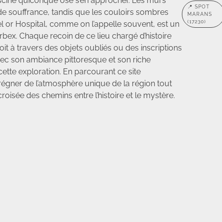
ascine quiconque ose s’en approcher. Les murs
📍 SPOT
 de souffrance, tandis que les couloirs sombres
MARANS
(17230)
l or Hospital, comme on l’appelle souvent, est un
rbex. Chaque recoin de ce lieu chargé d’histoire
it à travers des objets oubliés ou des inscriptions
avec son ambiance pittoresque et son riche
cette exploration. En parcourant ce site
égner de l’atmosphère unique de la région tout
roisée des chemins entre l’histoire et le mystère.