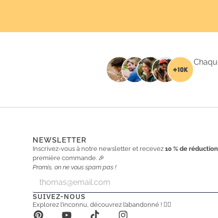
Chaque
NEWSLETTER
Inscrivez-vous à notre newsletter et recevez
10 % de réductio
première commande. 🎉
Promis, on ne vous spam pas !
E
E
m
m
a
a
SUIVEZ-NOUS
i
i
Explorez l’inconnu, découvrez l’abandonné ! 🕵️‍♂️
l
l
*