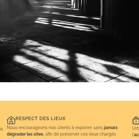
RESPECT DES LIEUX
Nous encourageons nos clients à explorer sans
jamais
Urb
us
dégrader les sites
, afin de préserver ces lieux chargés
l’
ac