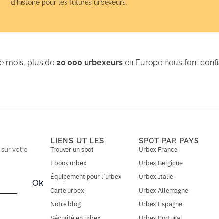
d’histoire pour les futures urbexeurs.
 mois, plus de
20 000 urbexeurs
en Europe nous font conf
LIENS UTILES
SPOT PAR PAYS
Trouver un spot
Urbex France
n
sur votre
Ebook urbex
Urbex Belgique
Équipement pour l’urbex
Urbex Italie
Ok
Carte urbex
Urbex Allemagne
Notre blog
Urbex Espagne
Sécurité en urbex
Urbex Portugal