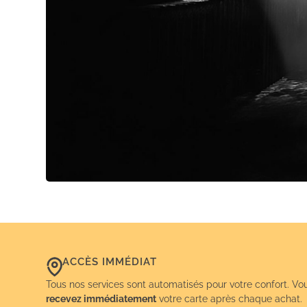
ACCÈS IMMÉDIAT
Tous nos services sont automatisés pour votre confort. Vo
recevez immédiatement
votre carte après chaque achat.