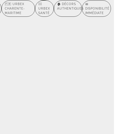
🇫🇷 URBEX
🕵️‍♂️
🏚️ DÉCORS
📅
CHARENTE-
URBEX
AUTHENTIQUES
DISPONIBILITÉ
MARITIME
SANTÉ
IMMÉDIATE