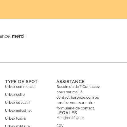
iance,
merci
!
TYPE DE SPOT
ASSISTANCE
Urbex commercial
Besoin d’aide ? Contactez-
nous par mail à
Urbex culte
contact@urbexe.com
ou
Urbex éducatif
rendez-vous sur notre
formulaire de contact
.
Urbex industriel
LÉGALES
Mentions légales
Urbex loisirs
CGV
Urbex militaire