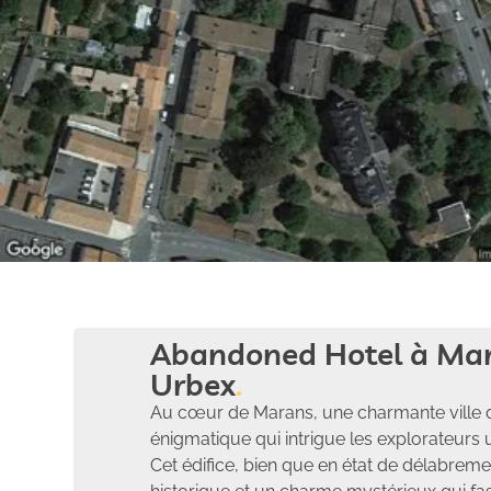
Abandoned Hotel à Mar
Urbex
Au cœur de Marans, une charmante ville d
énigmatique qui intrigue les explorateurs 
Cet édifice, bien que en état de délabrem