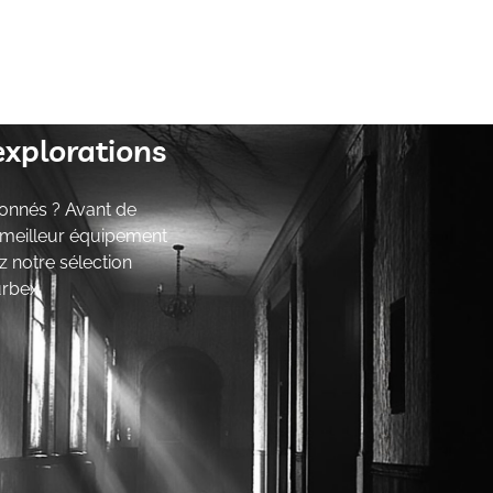
explorations
onnés ? Avant de
e meilleur équipement
z notre sélection
urbex.