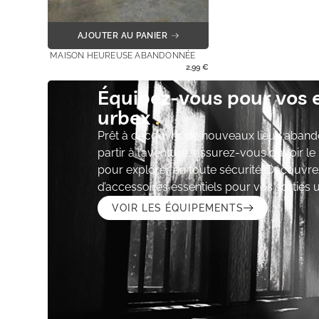
AJOUTER AU PANIER
MAISON HEUREUSE ABANDONNÉE
2,99
€
Équipez-vous pour vos 
urbex
Prêt à découvrir de nouveaux lieux aband
partir à l’aventure, assurez-vous d’avoir l
pour explorer en toute sécurité. Découvre
d’accessoires essentiels pour vos sorties 
VOIR LES ÉQUIPEMENTS