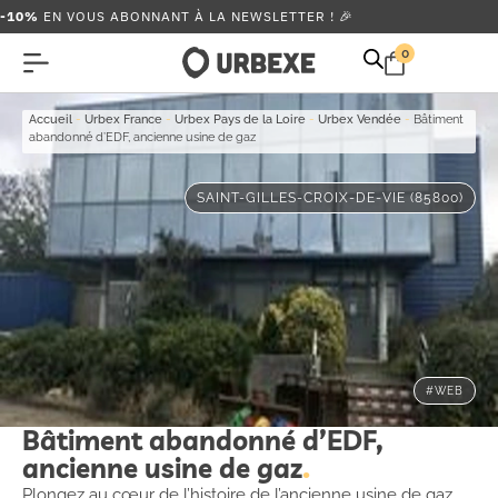
-10%
EN VOUS ABONNANT À LA NEWSLETTER ! 🎉
0
Accueil
-
Urbex France
-
Urbex Pays de la Loire
-
Urbex Vendée
-
Bâtiment
abandonné d’EDF, ancienne usine de gaz
SAINT-GILLES-CROIX-DE-VIE (85800)
#WEB
Bâtiment abandonné d’EDF,
ancienne usine de gaz
Plongez au cœur de l’histoire de l’ancienne usine de gaz