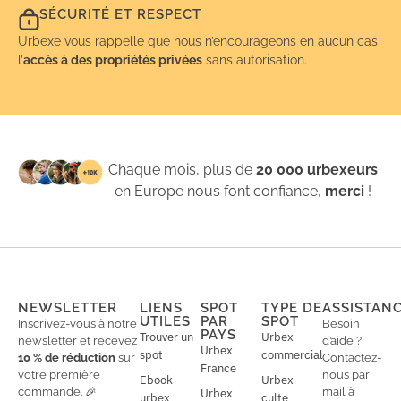
SÉCURITÉ ET RESPECT
Urbexe vous rappelle que nous n’encourageons en aucun cas
l’
accès à des propriétés privées
sans autorisation.
Chaque mois, plus de
20 000 urbexeurs
en Europe nous font confiance,
merci
!
NEWSLETTER
LIENS
SPOT
TYPE DE
ASSISTAN
UTILES
PAR
SPOT
Inscrivez-vous à notre
Besoin
PAYS
Trouver un
Urbex
newsletter et recevez
d’aide ?
Urbex
spot
commercial
10 % de réduction
sur
Contactez-
France
votre première
nous par
Ebook
Urbex
commande. 🎉
mail à
Urbex
urbex
culte