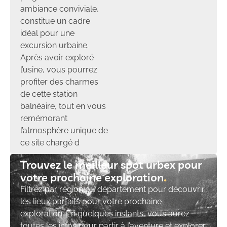
ambiance conviviale,
constitue un cadre
idéal pour une
excursion urbaine.
Après avoir exploré
l’usine, vous pourrez
profiter des charmes
de cette station
balnéaire, tout en vous
remémorant
l’atmosphère unique de
ce site chargé d
Trouvez le meilleur spot urbex pour
votre prochaine exploration​
Filtrez par région ou département pour découvrir
les lieux parfaits pour votre prochaine
exploration. En quelques instants, vous aurez
toutes les infos pour partir à l’aventure et explorer