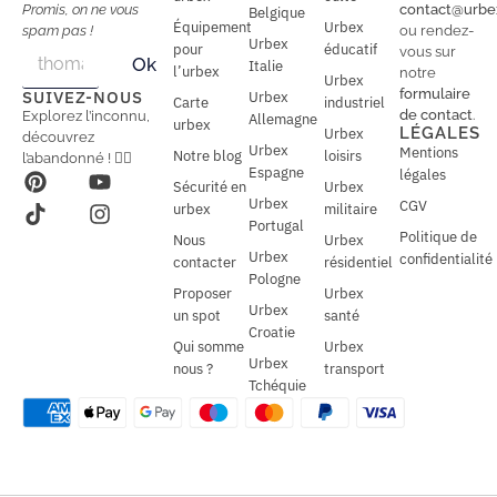
Promis, on ne vous
contact@urbe
Belgique
Équipement
Urbex
spam pas !
ou rendez-
Urbex
E
pour
éducatif
E
vous sur
Ok
Italie
m
m
l’urbex
notre
Urbex
a
a
formulaire
SUIVEZ-NOUS
Urbex
Carte
industriel
i
i
de contact
.
Explorez l’inconnu,
Allemagne
l
urbex
l
LÉGALES
Urbex
découvrez
*
Urbex
Mentions
Notre blog
loisirs
l’abandonné ! 🕵️‍♂️
Espagne
légales
Sécurité en
Urbex
Urbex
CGV
urbex
militaire
Portugal
Politique de
Nous
Urbex
Urbex
confidentialité
contacter
résidentiel
Pologne
Proposer
Urbex
Urbex
un spot
santé
Croatie
Qui somme
Urbex
Urbex
nous ?
transport
Tchéquie