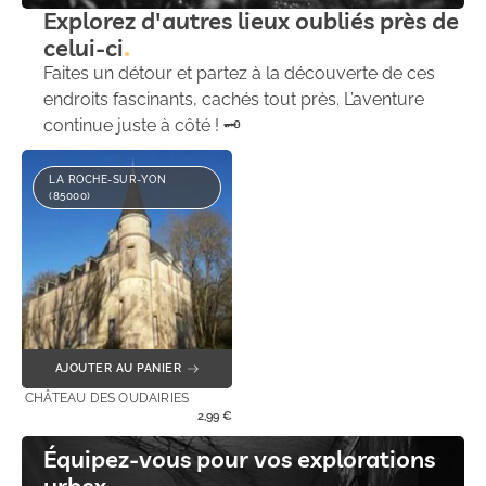
Explorez d'autres lieux oubliés près de
celui-ci
Faites un détour et partez à la découverte de ces
endroits fascinants, cachés tout près. L’aventure
continue juste à côté ! 🗝️
LA ROCHE-SUR-YON
(85000)
AJOUTER AU PANIER
CHÂTEAU DES OUDAIRIES
2,99
€
Équipez-vous pour vos explorations
urbex