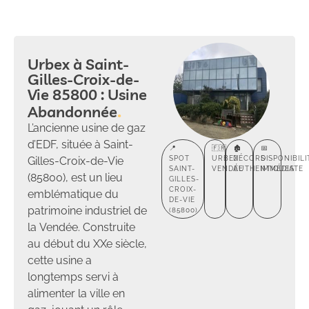
Urbex à Saint-
Gilles-Croix-de-
Vie 85800 : Usine
Abandonnée
L’ancienne usine de gaz
d’EDF, située à Saint-
📍
🇫🇷
🏚️
📅
Gilles-Croix-de-Vie
SPOT
URBEX
DÉCORS
DISPONIBILI
SAINT-
VENDÉE
AUTHENTIQUES
IMMÉDIATE
(85800), est un lieu
GILLES-
CROIX-
emblématique du
DE-VIE
patrimoine industriel de
(85800)
la Vendée. Construite
au début du XXe siècle,
cette usine a
longtemps servi à
alimenter la ville en