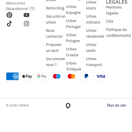
LÉGALES
Urbex
découvrez
*
Urbex
Mentions
Notre blog
loisirs
l’abandonné ! 🕵️‍♂️
Espagne
légales
Sécurité en
Urbex
Urbex
CGV
urbex
militaire
Portugal
Politique de
Nous
Urbex
Urbex
confidentialité
contacter
résidentiel
Pologne
Proposer
Urbex
Urbex
un spot
santé
Croatie
Qui somme
Urbex
Urbex
nous ?
transport
Tchéquie
© 2026 Urbexe
Plan de site