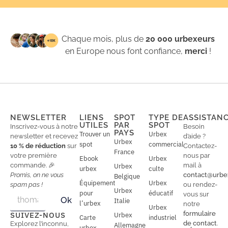
Chaque mois, plus de
20 000 urbexeurs
en Europe nous font confiance,
merci
!
NEWSLETTER
LIENS
SPOT
TYPE DE
ASSISTAN
UTILES
PAR
SPOT
Inscrivez-vous à notre
Besoin
PAYS
Trouver un
Urbex
newsletter et recevez
d’aide ?
Urbex
spot
commercial
10 % de réduction
sur
Contactez-
France
votre première
nous par
Ebook
Urbex
commande. 🎉
mail à
Urbex
urbex
culte
Promis, on ne vous
contact@urbe
Belgique
Équipement
Urbex
spam pas !
ou rendez-
Urbex
E
pour
éducatif
E
vous sur
Ok
Italie
m
m
l’urbex
notre
Urbex
a
a
formulaire
SUIVEZ-NOUS
Urbex
Carte
industriel
i
i
de contact
.
Explorez l’inconnu,
Allemagne
l
urbex
l