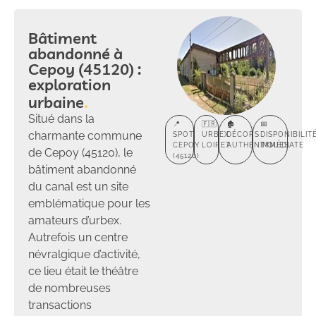
Bâtiment
abandonné à
Cepoy (45120) :
exploration
urbaine
Situé dans la
📍
🇫🇷
🏚️
📅
charmante commune
SPOT
URBEX
DÉCORS
DISPONIBILIT
CEPOY
LOIRET
AUTHENTIQUES
IMMÉDIATE
de Cepoy (45120), le
(45120)
bâtiment abandonné
du canal est un site
emblématique pour les
amateurs d’urbex.
Autrefois un centre
névralgique d’activité,
ce lieu était le théâtre
de nombreuses
transactions