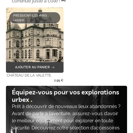
continue juste à côté ! 🗝️
PRESSIGNY-LES-PINS
(45290)
AJOUTER AU PANIER
CHÂTEAU DE LA VALETTE
2,99
€
Équipez-vous pour vos explorations
urbex
Prêt à découvrir de nouveaux lieux abandonnés ?
Avant de partir à l’aventure, assurez-vous d’avoir
le meilleur équipement pour explorer en toute
sécurité. Découvrez notre sélection d’accessoires