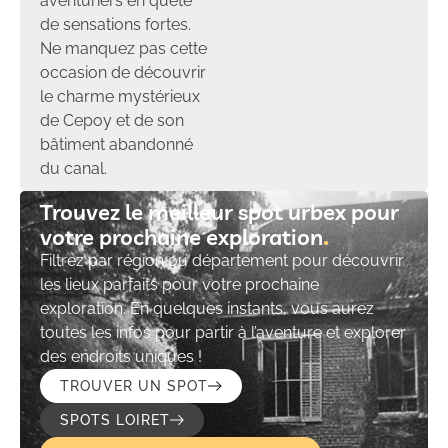
aventuriers en quête
de sensations fortes.
Ne manquez pas cette
occasion de découvrir
le charme mystérieux
de Cepoy et de son
bâtiment abandonné
du canal.
Trouvez le meilleur spot urbex pour
votre prochaine exploration​
Filtrez par région ou département pour découvrir
les lieux parfaits pour votre prochaine
exploration. En quelques instants, vous aurez
toutes les infos pour partir à l’aventure et explorer
des endroits uniques !
TROUVER UN SPOT
SPOTS LOIRET