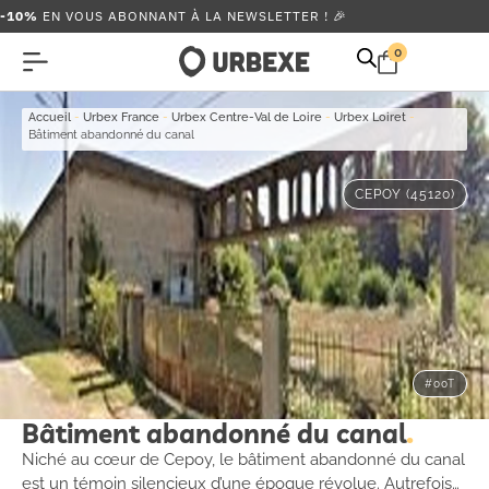
-10%
EN VOUS ABONNANT À LA NEWSLETTER ! 🎉
0
Accueil
-
Urbex France
-
Urbex Centre-Val de Loire
-
Urbex Loiret
-
Bâtiment abandonné du canal
CEPOY (45120)
#00T
Bâtiment abandonné du canal
Niché au cœur de Cepoy, le bâtiment abandonné du canal
est un témoin silencieux d’une époque révolue. Autrefois