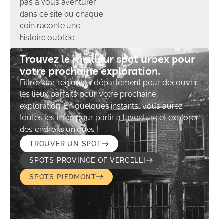
pas à vous aventurer
dans ce site où chaque
coin raconte une
histoire oubliée.
Trouvez le meilleur spot urbex pour
votre prochaine exploration​
Filtrez par région ou département pour découvrir
les lieux parfaits pour votre prochaine
exploration. En quelques instants, vous aurez
toutes les infos pour partir à l’aventure et explorer
des endroits uniques !
TROUVER UN SPOT
SPOTS PROVINCE OF VERCELLI
SPOTS PIEDMONT