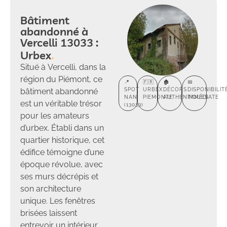
Bâtiment
abandonné à
Vercelli 13033 :
Urbex
Situé à Vercelli, dans la
région du Piémont, ce
📍
🇫🇷
🏚️
📅
bâtiment abandonné
SPOT
URBEX
DÉCORS
DISPONIBILIT
NAN
PIEMONTE
AUTHENTIQUES
IMMÉDIATE
est un véritable trésor
(13033)
pour les amateurs
d’urbex. Établi dans un
quartier historique, cet
édifice témoigne d’une
époque révolue, avec
ses murs décrépis et
son architecture
unique. Les fenêtres
brisées laissent
entrevoir un intérieur