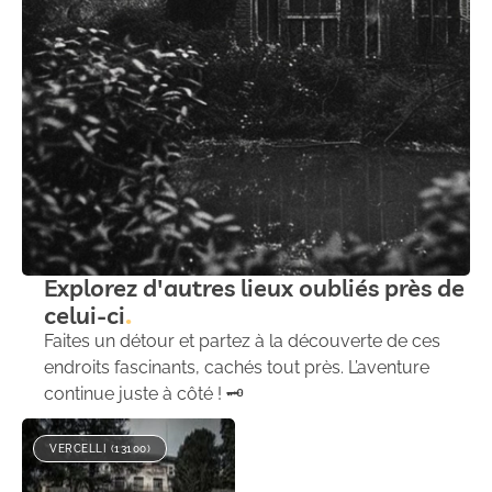
Explorez d'autres lieux oubliés près de
celui-ci
Faites un détour et partez à la découverte de ces
endroits fascinants, cachés tout près. L’aventure
continue juste à côté ! 🗝️
VERCELLI (13100)