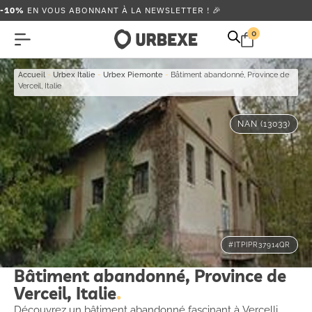
-10%
EN VOUS ABONNANT À LA NEWSLETTER ! 🎉
0
Accueil
-
Urbex Italie
-
Urbex Piemonte
-
Bâtiment abandonné, Province de
Verceil, Italie
NAN (13033)
#ITPIPR37914QR
Bâtiment abandonné, Province de
Verceil, Italie
Découvrez un bâtiment abandonné fascinant à Vercelli,