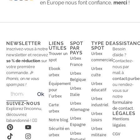
en Europe nous font confiance,
merci
!
NEWSLETTER
LIENS
SPOT
TYPE DE
ASSISTAN
UTILES
PAR
SPOT
Inscrivez-vous à notre
Besoin
PAYS
Trouver un
Urbex
newsletter et recevez
d’aide ?
Urbex
spot
commercial
10 % de réduction
sur
Contactez-
France
votre première
nous par
Ebook
Urbex
commande. 🎉
mail à
Urbex
urbex
culte
Promis, on ne vous
contact@urbe
Belgique
Équipement
Urbex
spam pas !
ou rendez-
Urbex
E
pour
éducatif
E
vous sur
Ok
Italie
m
m
l’urbex
notre
Urbex
a
a
formulaire
SUIVEZ-NOUS
Urbex
Carte
industriel
i
i
de contact
.
Explorez l’inconnu,
Allemagne
l
urbex
l
LÉGALES
Urbex
découvrez
*
Urbex
Mentions
Notre blog
loisirs
l’abandonné ! 🕵️‍♂️
Espagne
légales
Sécurité en
Urbex
Urbex
CGV
urbex
militaire
Portugal