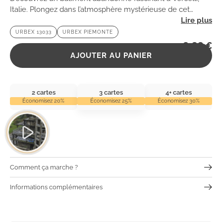
Italie. Plongez dans l’atmosphère mystérieuse de cet
endroit chargé d’histoire, où le temps semble s’être arrêté.
URBEX 13033
URBEX PIEMONTE
2,99
€
AJOUTER AU PANIER
2 cartes
3 cartes
4+ cartes
Économisez 20%
Économisez 25%
Économisez 30%
Comment ça marche ?
Informations complémentaires