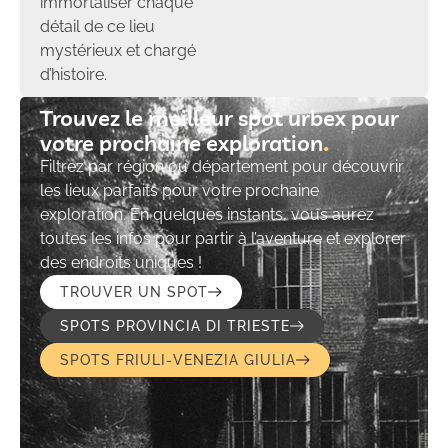
immortaliser chaque
détail de ce lieu
mystérieux et chargé
d’histoire.
Trouvez le meilleur spot urbex pour
votre prochaine exploration​
Filtrez par région ou département pour découvrir
les lieux parfaits pour votre prochaine
exploration. En quelques instants, vous aurez
toutes les infos pour partir à l’aventure et explorer
des endroits uniques !
TROUVER UN SPOT
SPOTS PROVINCIA DI TRIESTE
SPOTS FRIULI-VENEZIA GIULIA