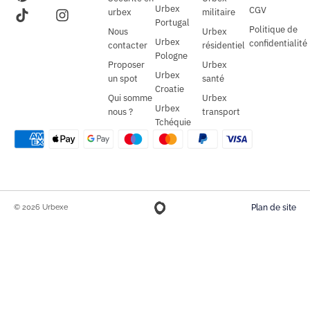
Urbex
CGV
urbex
militaire
Portugal
Politique de
Nous
Urbex
Urbex
confidentialité
contacter
résidentiel
Pologne
Proposer
Urbex
Urbex
un spot
santé
Croatie
Qui somme
Urbex
Urbex
nous ?
transport
Tchéquie
© 2026 Urbexe
Plan de site