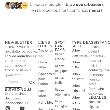
Chaque mois, plus de
20 000 urbexeurs
en Europe nous font confiance,
merci
!
NEWSLETTER
LIENS
SPOT
TYPE DE
ASSISTAN
UTILES
PAR
SPOT
Inscrivez-vous à notre
Besoin
PAYS
Trouver un
Urbex
newsletter et recevez
d’aide ?
Urbex
spot
commercial
10 % de réduction
sur
Contactez-
France
votre première
nous par
Ebook
Urbex
commande. 🎉
mail à
Urbex
urbex
culte
Promis, on ne vous
contact@urbe
Belgique
Équipement
Urbex
spam pas !
ou rendez-
Urbex
E
pour
éducatif
E
vous sur
Ok
Italie
m
m
l’urbex
notre
Urbex
a
a
formulaire
SUIVEZ-NOUS
Urbex
Carte
industriel
i
i
de contact
.
Explorez l’inconnu,
Allemagne
l
urbex
l
LÉGALES
Urbex
découvrez
*
Urbex
Mentions
Notre blog
loisirs
l’abandonné ! 🕵️‍♂️
Espagne
légales
Sécurité en
Urbex