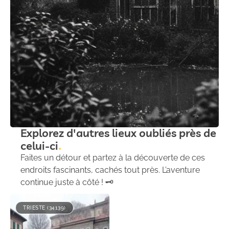
Explorez d'autres lieux oubliés près de
celui-ci
Faites un détour et partez à la découverte de ces
endroits fascinants, cachés tout près. L’aventure
continue juste à côté ! 🗝️
TRIESTE (34139)