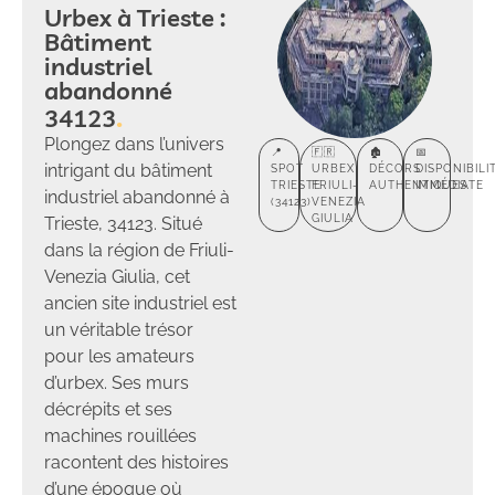
Urbex à Trieste :
Bâtiment
industriel
abandonné
34123
Plongez dans l’univers
📍
🇫🇷
🏚️
📅
intrigant du bâtiment
SPOT
URBEX
DÉCORS
DISPONIBILI
TRIESTE
FRIULI-
AUTHENTIQUES
IMMÉDIATE
industriel abandonné à
(34123)
VENEZIA
GIULIA
Trieste, 34123. Situé
dans la région de Friuli-
Venezia Giulia, cet
ancien site industriel est
un véritable trésor
pour les amateurs
d’urbex. Ses murs
décrépits et ses
machines rouillées
racontent des histoires
d’une époque où