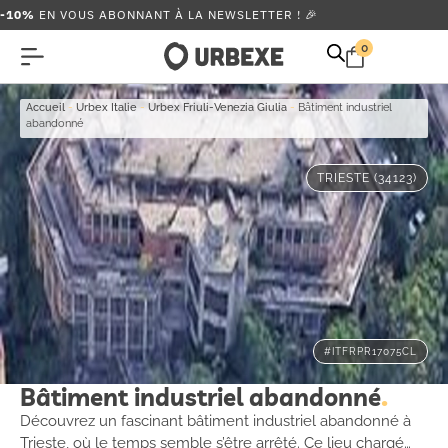
-10%
EN VOUS ABONNANT À LA NEWSLETTER ! 🎉
0
Accueil
-
Urbex Italie
-
Urbex Friuli-Venezia Giulia
-
Bâtiment industriel
abandonné
TRIESTE (34123)
#ITFRPR17075CL
Bâtiment industriel abandonné
Découvrez un fascinant bâtiment industriel abandonné à
Trieste, où le temps semble s’être arrêté. Ce lieu chargé