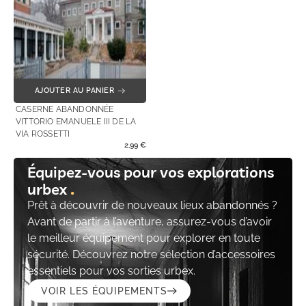
AJOUTER AU PANIER
CASERNE ABANDONNÉE
VITTORIO EMANUELE III DE LA
VIA ROSSETTI
2,99
€
Équipez-vous pour vos explorations
urbex
Prêt à découvrir de nouveaux lieux abandonnés ?
Avant de partir à l’aventure, assurez-vous d’avoir
le meilleur équipement pour explorer en toute
sécurité. Découvrez notre sélection d’accessoires
essentiels pour vos sorties urbex.
VOIR LES ÉQUIPEMENTS