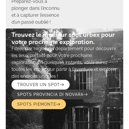
Préparez-vous à
plonger dans l’inconnu
et à capturer l’essence
d’un passé oublié !
Trouvez le meilleur spot urbex pour
votre prochaine exploration​
Filtrez par région ou département pour découvrir
les lieux parfaits pour votre prochaine
exploration. En quelques instants, vous aurez
toutes les infos pour partir à l’aventure et explorer
des endroits uniques !
TROUVER UN SPOT
SPOTS PROVINCIA DI NOVARA
SPOTS PIEMONTE