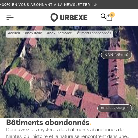
-10%
EN VOUS ABONNANT À LA NEWSLETTER ! 🎉
0
Accueil
-
Urbex Italie
-
Urbex Piemonte
-
Bâtiments abandonnés
NAN (28100)
#ITPIPR46603EZ
Bâtiments abandonnés
Découvrez les mystères des bâtiments abandonnés de
Nantes, où l’histoire et la nature se rencontrent dans une