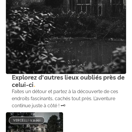
Explorez d'autres lieux oubliés près de
celui-ci
Faites un détour et partez à la découverte de ces
endroits fascinants, cachés tout près. L’aventure
continue juste à côté ! 🗝️
VERCELLI (13100)