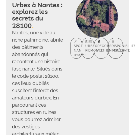
Urbex à Nantes :
explorez les
secrets du
28100
Nantes, une ville au
riche patrimoine, abrite
📍
🇫🇷
🏚️
📅
des bâtiments
SPOT
URBEX
DÉCORS
DISPONIBILIT
NAN
PIEMONTE
AUTHENTIQUES
IMMÉDIATE
abandonnés qui
(28100)
racontent une histoire
fascinante. Situés dans
le code postal 28100,
ces lieux oubliés
suscitent l’intérêt des
amateurs d’urbex. En
parcourant ces
structures en ruines,
vous pourrez admirer
des vestiges
architecturaux mêlant