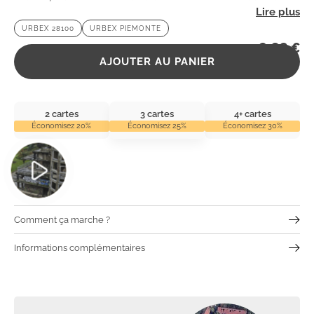
atmosphère énigmatique. Un lieu idéal pour les
URBEX 28100
URBEX PIEMONTE
passionnés d’urbex !
2,99
€
AJOUTER AU PANIER
2 cartes
3 cartes
4+ cartes
Économisez 20%
Économisez 25%
Économisez 30%
Comment ça marche ?
Informations complémentaires