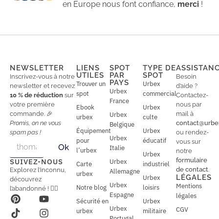
en Europe nous font confiance,
merci
!
NEWSLETTER
LIENS
SPOT
TYPE DE
ASSISTAN
UTILES
PAR
SPOT
Inscrivez-vous à notre
Besoin
PAYS
Trouver un
Urbex
newsletter et recevez
d’aide ?
Urbex
spot
commercial
10 % de réduction
sur
Contactez-
France
votre première
nous par
Ebook
Urbex
commande. 🎉
mail à
Urbex
urbex
culte
Promis, on ne vous
contact@urbe
Belgique
Équipement
Urbex
spam pas !
ou rendez-
Urbex
E
pour
éducatif
E
vous sur
Ok
Italie
m
m
l’urbex
notre
Urbex
a
a
formulaire
SUIVEZ-NOUS
Urbex
Carte
industriel
i
i
de contact
.
Explorez l’inconnu,
Allemagne
l
urbex
l
LÉGALES
Urbex
découvrez
*
Urbex
Mentions
Notre blog
loisirs
l’abandonné ! 🕵️‍♂️
Espagne
légales
Sécurité en
Urbex
Urbex
CGV
urbex
militaire
Portugal