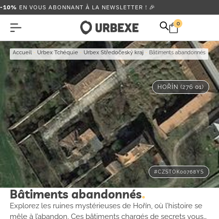
-10%
EN VOUS ABONNANT À LA NEWSLETTER ! 🎉
0
Accueil
-
Urbex Tchéquie
-
Urbex Středočeský kraj
-
Bâtiments abandonnés
HOŘÍN (276 01)
#CZSTOK00768YS
Bâtiments abandonnés
Explorez les ruines mystérieuses de Hořín, où l’histoire se
mêle à l’abandon. Ces bâtiments chargés de secrets vous