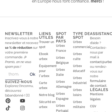
en Europe nous font confiance,
merci
!
NEWSLETTER
LIENS
SPOT
TYPE DE
ASSISTAN
UTILES
PAR
SPOT
Inscrivez-vous à notre
Besoin
PAYS
Trouver un
Urbex
newsletter et recevez
d’aide ?
Urbex
spot
commercial
10 % de réduction
sur
Contactez-
France
votre première
nous par
Ebook
Urbex
commande. 🎉
mail à
Urbex
urbex
culte
Promis, on ne vous
contact@urbe
Belgique
Équipement
Urbex
spam pas !
ou rendez-
Urbex
E
pour
éducatif
E
vous sur
Ok
Italie
m
m
l’urbex
notre
Urbex
a
a
formulaire
SUIVEZ-NOUS
Urbex
Carte
industriel
i
i
de contact
.
Explorez l’inconnu,
Allemagne
l
urbex
l
LÉGALES
Urbex
découvrez
*
Urbex
Mentions
Notre blog
loisirs
l’abandonné ! 🕵️‍♂️
Espagne
légales
Sécurité en
Urbex
Urbex
CGV
urbex
militaire
Portugal