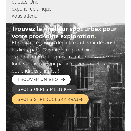
oubliés. Une
expérience unique
vous attend!
Trouvez le meilleur spot urbex pour
votre prochaine exploration​
Filtrez par région ou département pour découvrir
les lieux parfaits pour votre prochaine
exploration. En quelques instants, vous aurez
toutes les infos pour partir à l’aventure et explorer
des endroits uniques !
TROUVER UN SPOT
SPOTS OKRES MĚLNÍK
SPOTS STŘEDOČESKÝ KRAJ