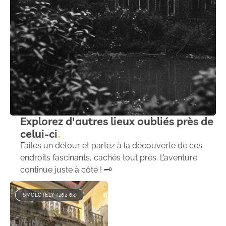
Explorez d'autres lieux oubliés près de
celui-ci
Faites un détour et partez à la découverte de ces
endroits fascinants, cachés tout près. L’aventure
continue juste à côté ! 🗝️
SMOLOTELY (262 63)