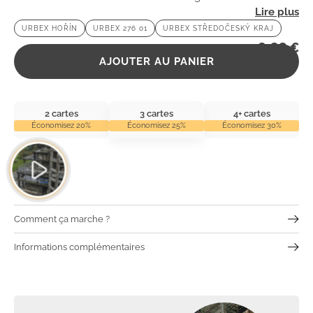
invitent à une aventure urbaine inoubliable.
URBEX HOŘÍN
URBEX 276 01
URBEX STŘEDOČESKÝ KRAJ
2,99
€
AJOUTER AU PANIER
2 cartes
3 cartes
4+ cartes
Économisez 20%
Économisez 25%
Économisez 30%
Comment ça marche ?
Informations complémentaires