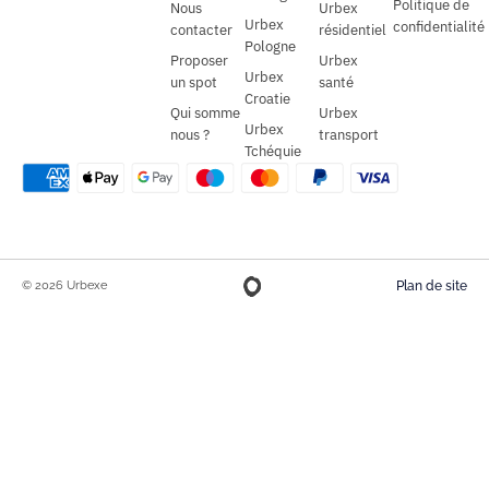
Politique de
Nous
Urbex
Urbex
confidentialité
contacter
résidentiel
Pologne
Proposer
Urbex
Urbex
un spot
santé
Croatie
Qui somme
Urbex
Urbex
nous ?
transport
Tchéquie
© 2026 Urbexe
Plan de site