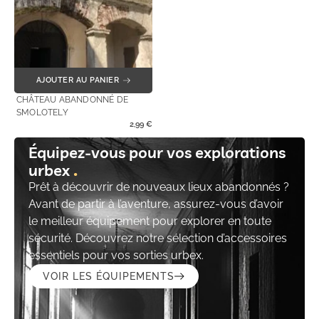
AJOUTER AU PANIER
CHÂTEAU ABANDONNÉ DE
SMOLOTELY
2,99
€
Équipez-vous pour vos explorations
urbex
Prêt à découvrir de nouveaux lieux abandonnés ?
Avant de partir à l’aventure, assurez-vous d’avoir
le meilleur équipement pour explorer en toute
sécurité. Découvrez notre sélection d’accessoires
essentiels pour vos sorties urbex.
VOIR LES ÉQUIPEMENTS