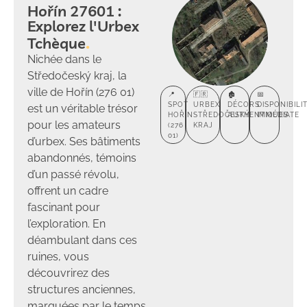
Hořín 27601 :
Explorez l'Urbex
Tchèque
Nichée dans le
Středočeský kraj, la
ville de Hořín (276 01)
📍
🇫🇷
🏚️
📅
SPOT
URBEX
DÉCORS
DISPONIBILI
est un véritable trésor
HOŘÍN
STŘEDOČESKÝ
AUTHENTIQUES
IMMÉDIATE
pour les amateurs
(276
KRAJ
01)
d’urbex. Ses bâtiments
abandonnés, témoins
d’un passé révolu,
offrent un cadre
fascinant pour
l’exploration. En
déambulant dans ces
ruines, vous
découvrirez des
structures anciennes,
marquées par le temps