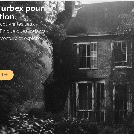
t urbex pour
ion​
ouvrir les lieux
 En quelques instants,
’aventure et explorer
UR