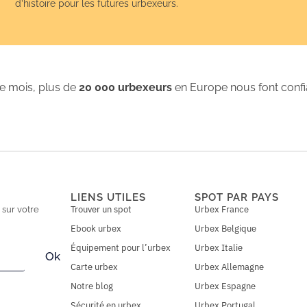
d’histoire pour les futures urbexeurs.
 mois, plus de
20 000 urbexeurs
en Europe nous font conf
LIENS UTILES
SPOT PAR PAYS
Trouver un spot
Urbex France
n
sur votre
Ebook urbex
Urbex Belgique
Équipement pour l’urbex
Urbex Italie
Ok
Carte urbex
Urbex Allemagne
Notre blog
Urbex Espagne
Sécurité en urbex
Urbex Portugal