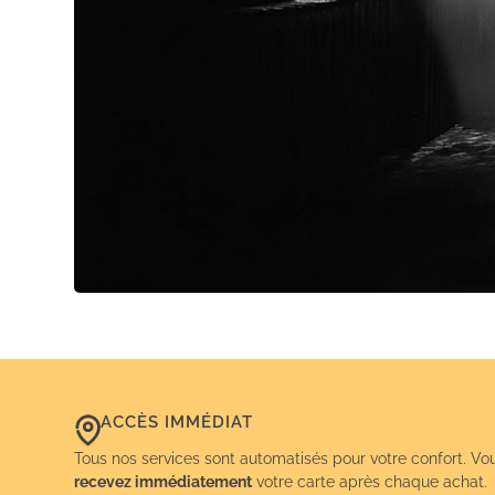
ACCÈS IMMÉDIAT
Tous nos services sont automatisés pour votre confort. Vo
recevez immédiatement
votre carte après chaque achat.