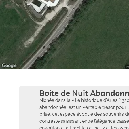
Boite de Nuit Abandonn
Nichée dans la ville historique d’Arles (13
abandonnée, est un véritable trésor pour l
prisé, cet espace évoque des souvenirs de
contraste saisissant entre l’élégance pas
envoûtante, attirant les curieux et les aven