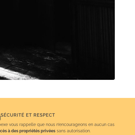
SÉCURITÉ ET RESPECT
exe vous rappelle que nous n’encourageons en aucun cas
cès à des propriétés privées
sans autorisation.