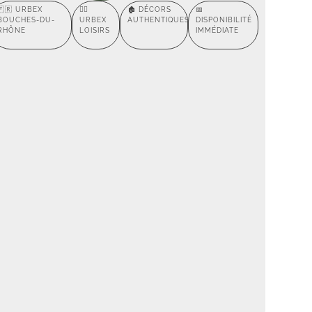
🇫🇷 URBEX
🕵️‍♂️
🏚️ DÉCORS
📅
BOUCHES-DU-
URBEX
AUTHENTIQUES
DISPONIBILITÉ
RHÔNE
LOISIRS
IMMÉDIATE