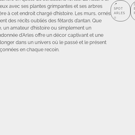
📍
s lieux avec ses plantes grimpantes et ses arbres
SPOT
e à cet endroit chargé d’histoire. Les murs, ornés
ARLES
()
ent des récits oubliés des fêtards d’antan. Que
 un amateur d’histoire ou simplement un
andonnée d’Arles offre un décor captivant et une
longer dans un univers où le passé et le présent
upçonnées en chaque recoin.