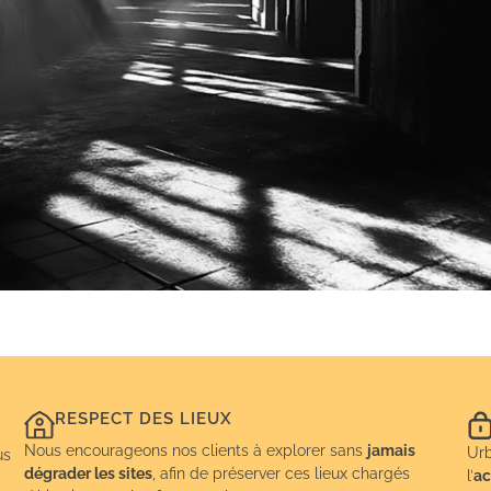
RESPECT DES LIEUX
Nous encourageons nos clients à explorer sans
jamais
Urb
us
dégrader les sites
, afin de préserver ces lieux chargés
l’
ac