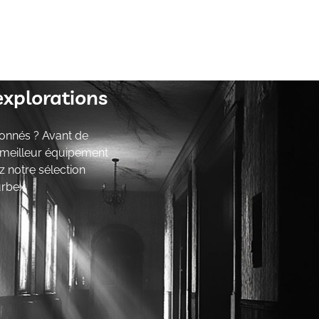
explorations
onnés ? Avant de
e meilleur équipement
z notre sélection
urbex.