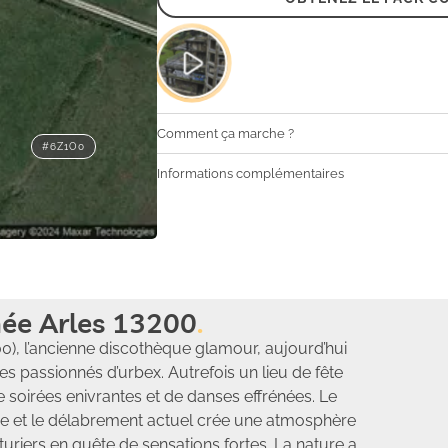
Comment ça marche ?
#6Z1O0
Informations complémentaires
ée Arles 13200
200), l’ancienne discothèque glamour, aujourd’hui
es passionnés d’urbex. Autrefois un lieu de fête
 soirées enivrantes et de danses effrénées. Le
sée et le délabrement actuel crée une atmosphère
turiers en quête de sensations fortes. La nature a,