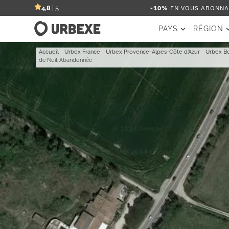
-10%
EN VOUS ABONNAN
4,8
| 5
PAYS
RÉGION
Accueil
-
Urbex France
-
Urbex Provence-Alpes-Côte d'Azur
-
Urbex B
de Nuit Abandonnée