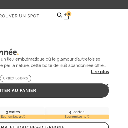
0
ROUVER UN SPOT
onnée
 un lieu emblématique où le glamour d’autrefois se
ie par la nature, cette boîte de nuit abandonnée offre
ns en quête de mystères et de récits oubliés. Les murs,
encore des échos de rires et de musique, tandis que
URBEX LOISIRS
s. Un véritable voyage dans le temps vous attend dans
2,99
€
UTER AU PANIER
3 cartes
4+ cartes
Économisez 25%
Économisez 30%
COMPLET BOUCHES-DU-RHONE