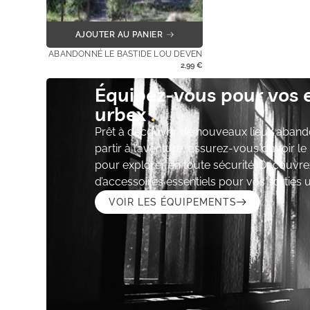
AJOUTER AU PANIER
ABANDONNÉ LE BASTIDE LOU DEVEN
2,99
€
Équipez-vous pour vos 
urbex
Prêt à découvrir de nouveaux lieux aband
partir à l’aventure, assurez-vous d’avoir l
pour explorer en toute sécurité. Découvre
d’accessoires essentiels pour vos sorties 
VOIR LES ÉQUIPEMENTS