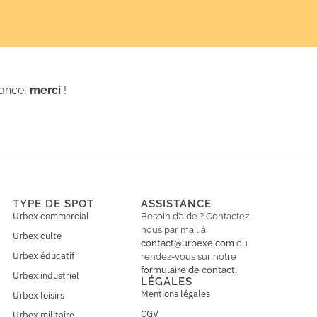
iance,
merci
!
TYPE DE SPOT
ASSISTANCE
Urbex commercial
Besoin d’aide ? Contactez-
nous par mail à
Urbex culte
contact@urbexe.com
ou
Urbex éducatif
rendez-vous sur notre
formulaire de contact
.
Urbex industriel
LÉGALES
Mentions légales
Urbex loisirs
CGV
Urbex militaire