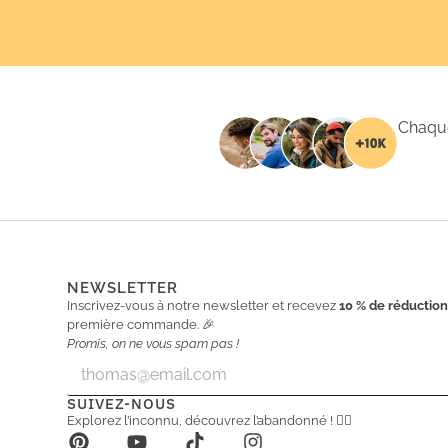
Chaque
NEWSLETTER
Inscrivez-vous à notre newsletter et recevez
10 % de réductio
première commande. 🎉
Promis, on ne vous spam pas !
E
E
m
m
a
a
SUIVEZ-NOUS
i
i
Explorez l’inconnu, découvrez l’abandonné ! 🕵️‍♂️
l
l
*