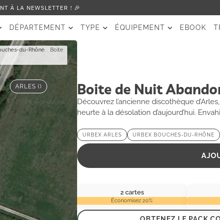
T À LA NEWSLETTER ! 🎉
DÉPARTEMENT
TYPE
ÉQUIPEMENT
EBOOK
T
ouches-du-Rhône
-
Boite
Boite de Nuit Aband
ARLES ()
Découvrez l’ancienne discothèque d’Arles,
heurte à la désolation d’aujourd’hui. Envah
un cadre fascinant aux explorateurs urbai
témoins des nuits enflammées, résonnent 
URBEX ARLES
URBEX BOUCHES-DU-RHÔNE
la végétation reprend peu à peu ses droit
cette oasis de nostalgie.
AJO
2 cartes
Économisez 20%
OBTENEZ LE PACK 