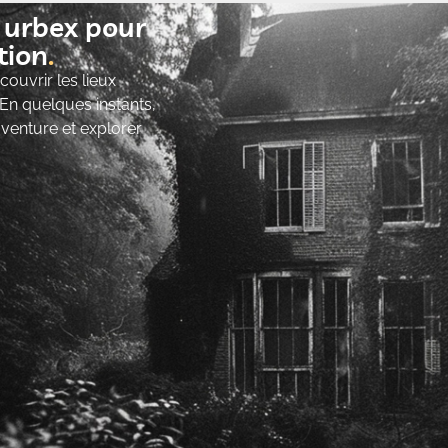
t urbex pour
ion​
ouvrir les lieux
 En quelques instants,
’aventure et explorer