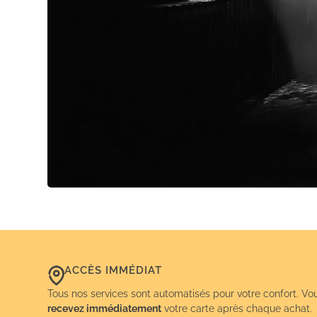
ACCÈS IMMÉDIAT
Tous nos services sont automatisés pour votre confort. Vo
recevez immédiatement
votre carte après chaque achat.