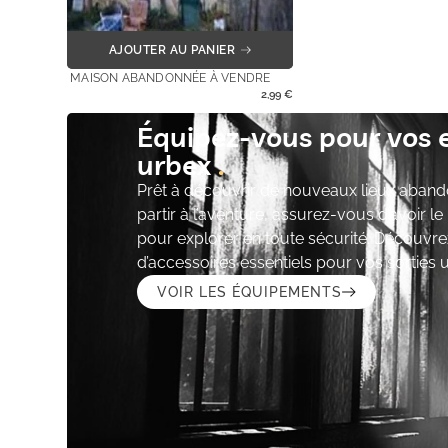
AJOUTER AU PANIER
MAISON ABANDONNÉE À VENDRE
2,99
€
Équipez-vous pour vos 
urbex
Prêt à découvrir de nouveaux lieux aband
partir à l’aventure, assurez-vous d’avoir l
pour explorer en toute sécurité. Découvre
d’accessoires essentiels pour vos sorties 
VOIR LES ÉQUIPEMENTS