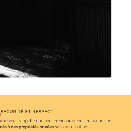
SÉCURITÉ ET RESPECT
exe vous rappelle que nous n’encourageons en aucun cas
cès à des propriétés privées
sans autorisation.