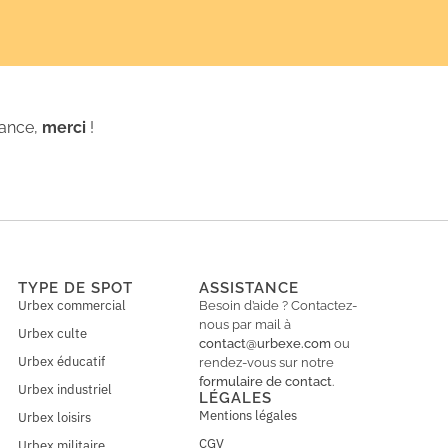
iance,
merci
!
TYPE DE SPOT
ASSISTANCE
Urbex commercial
Besoin d’aide ? Contactez-
nous par mail à
Urbex culte
contact@urbexe.com
ou
Urbex éducatif
rendez-vous sur notre
formulaire de contact
.
Urbex industriel
LÉGALES
Mentions légales
Urbex loisirs
CGV
Urbex militaire