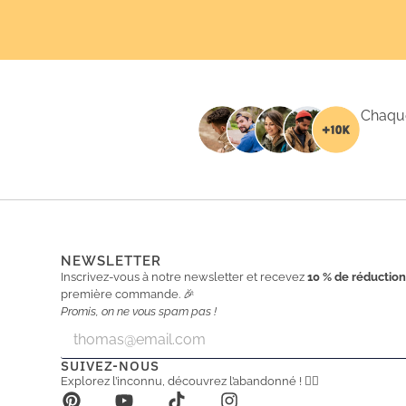
Chaque
NEWSLETTER
Inscrivez-vous à notre newsletter et recevez
10 % de réductio
première commande. 🎉
Promis, on ne vous spam pas !
E
E
m
m
a
a
SUIVEZ-NOUS
i
i
Explorez l’inconnu, découvrez l’abandonné ! 🕵️‍♂️
l
l
*