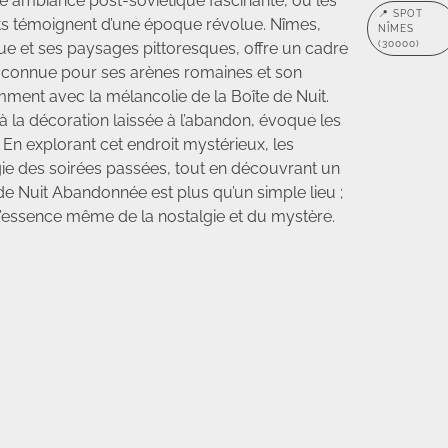
une ambiance post-soviétique fascinante, où les
📍 SPOT
ts témoignent d’une époque révolue. Nîmes,
NÎMES
(30000)
ue et ses paysages pittoresques, offre un cadre
e, connue pour ses arènes romaines et son
ment avec la mélancolie de la Boîte de Nuit.
à la décoration laissée à l’abandon, évoque les
. En explorant cet endroit mystérieux, les
gie des soirées passées, tout en découvrant un
e de Nuit Abandonnée est plus qu’un simple lieu ;
l’essence même de la nostalgie et du mystère.