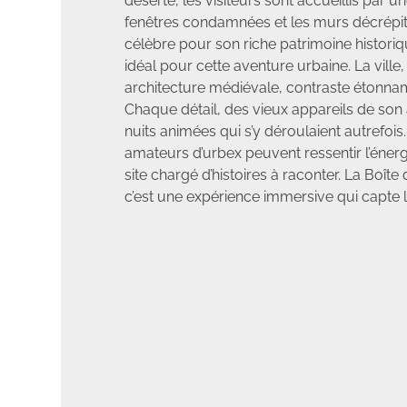
déserté, les visiteurs sont accueillis par 
fenêtres condamnées et les murs décrépi
célèbre pour son riche patrimoine historiq
idéal pour cette aventure urbaine. La vill
architecture médiévale, contraste étonnam
Chaque détail, des vieux appareils de son 
nuits animées qui s’y déroulaient autrefois
amateurs d’urbex peuvent ressentir l’éner
site chargé d’histoires à raconter. La Boît
c’est une expérience immersive qui capte 