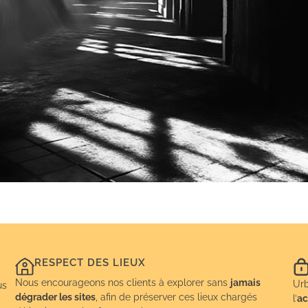
RESPECT DES LIEUX
Nous encourageons nos clients à explorer sans
jamais
Urb
us
dégrader les sites
, afin de préserver ces lieux chargés
l’
ac