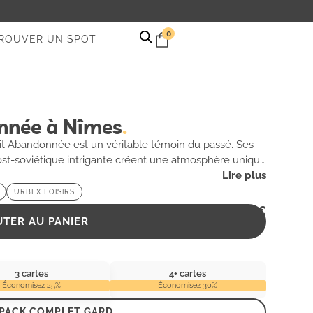
0
ROUVER UN SPOT
onnée à Nîmes
t Abandonnée est un véritable témoin du passé. Ses
t-soviétique intrigante créent une atmosphère unique
e mystère, évoque les soirées effervescentes d’antan.
 une exploration immersive dans un monde où le temps
URBEX LOISIRS
ar la beauté troublante de cet espace oublié, où
2,99
€
toire.
UTER AU PANIER
3 cartes
4+ cartes
Économisez 25%
Économisez 30%
 PACK COMPLET GARD