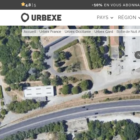
-10%
EN VOUS ABONNAN
4,8
| 5
PAYS
RÉGION
Accueil
-
Urbex France
-
Urbex Occitanie
-
Urbex Gard
-
Boîte de Nuit
N