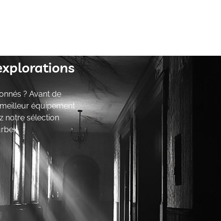
explorations
onnés ? Avant de
e meilleur équipement
z notre sélection
urbex.