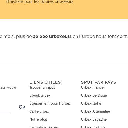
d’histoire pour les futures urbexeurs.
 mois, plus de
20 000 urbexeurs
en Europe nous font conf
LIENS UTILES
SPOT PAR PAYS
Trouver un spot
Urbex France
n
sur votre
Ebook urbex
Urbex Belgique
Équipement pour l’urbex
Urbex Italie
Ok
Carte urbex
Urbex Allemagne
Notre blog
Urbex Espagne
Sécurité en urbex
Urbex Portugal