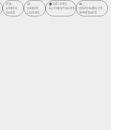
🇫🇷
🕵️‍♂️
🏚️ DÉCORS
📅
URBEX
URBEX
AUTHENTIQUES
DISPONIBILITÉ
GARD
LOISIRS
IMMÉDIATE