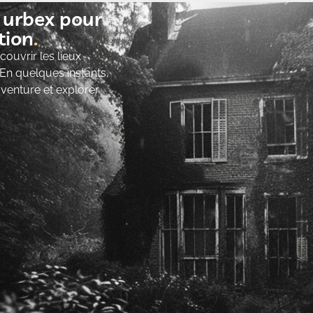
t urbex pour
ion​
ouvrir les lieux
 En quelques instants,
’aventure et explorer