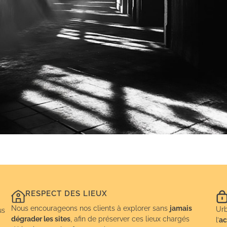
RESPECT DES LIEUX
Nous encourageons nos clients à explorer sans
jamais
Urb
us
dégrader les sites
, afin de préserver ces lieux chargés
l’
ac