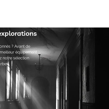
explorations
onnés ? Avant de
e meilleur équipement
z notre sélection
urbex.