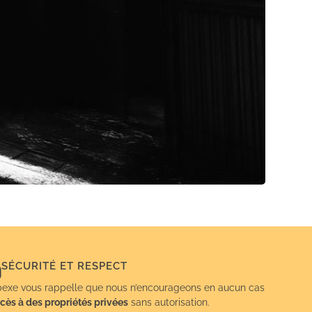
SÉCURITÉ ET RESPECT
exe vous rappelle que nous n’encourageons en aucun cas
cès à des propriétés privées
sans autorisation.