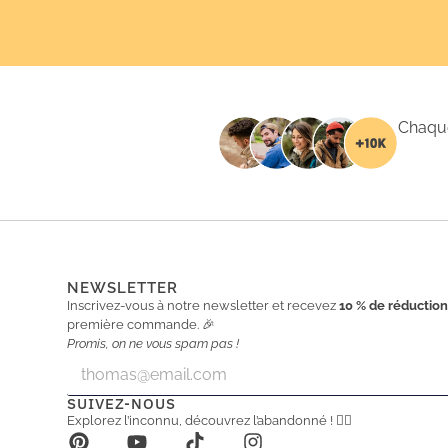
Chaque
NEWSLETTER
Inscrivez-vous à notre newsletter et recevez
10 % de réductio
première commande. 🎉
Promis, on ne vous spam pas !
E
E
m
m
a
a
SUIVEZ-NOUS
i
i
Explorez l’inconnu, découvrez l’abandonné ! 🕵️‍♂️
l
l
*