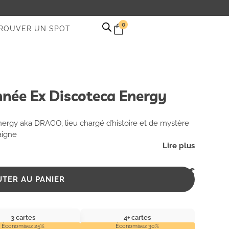
0
ROUVER UN SPOT
nnée Ex Discoteca Energy
ergy aka DRAGO, lieu chargé d’histoire et de mystère
aigne
2,99
€
UTER AU PANIER
3 cartes
4+ cartes
Économisez 25%
Économisez 30%