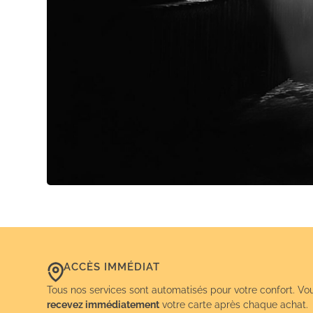
ACCÈS IMMÉDIAT
Tous nos services sont automatisés pour votre confort. Vo
recevez immédiatement
votre carte après chaque achat.