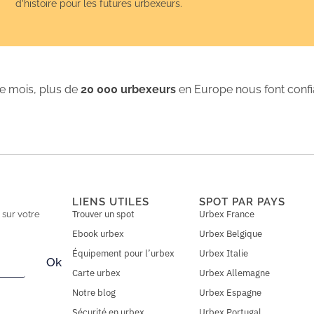
d’histoire pour les futures urbexeurs.
 mois, plus de
20 000 urbexeurs
en Europe nous font conf
LIENS UTILES
SPOT PAR PAYS
Trouver un spot
Urbex France
n
sur votre
Ebook urbex
Urbex Belgique
Équipement pour l’urbex
Urbex Italie
Ok
Carte urbex
Urbex Allemagne
Notre blog
Urbex Espagne
Sécurité en urbex
Urbex Portugal