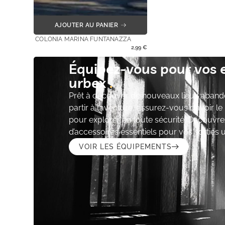
AJOUTER AU PANIER
COLONIA MARINA FUNTANAZZA
2,99
€
Équipez-vous pour vos 
urbex
Prêt à découvrir de nouveaux lieux aband
partir à l’aventure, assurez-vous d’avoir l
pour explorer en toute sécurité. Découvre
d’accessoires essentiels pour vos sorties 
VOIR LES ÉQUIPEMENTS