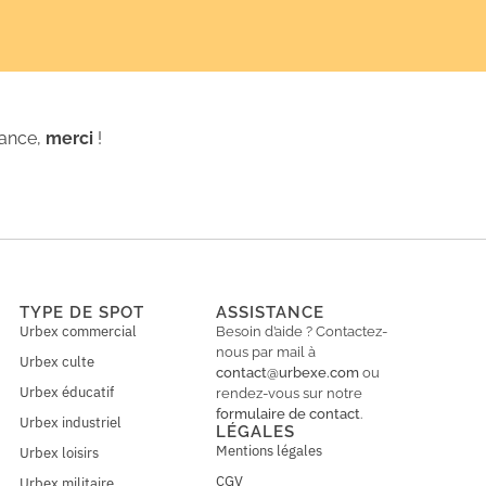
iance,
merci
!
TYPE DE SPOT
ASSISTANCE
Urbex commercial
Besoin d’aide ? Contactez-
nous par mail à
Urbex culte
contact@urbexe.com
ou
Urbex éducatif
rendez-vous sur notre
formulaire de contact
.
Urbex industriel
LÉGALES
Mentions légales
Urbex loisirs
CGV
Urbex militaire