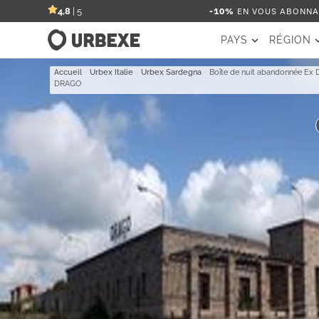
-10%
EN VOUS ABONNAN
4,8
| 5
PAYS
RÉGION
Accueil
-
Urbex Italie
-
Urbex Sardegna
-
Boîte de nuit abandonnée Ex 
DRAGO