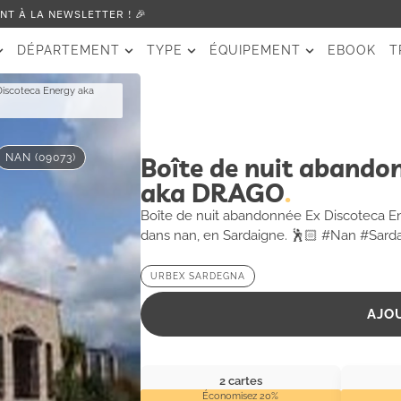
T À LA NEWSLETTER ! 🎉
DÉPARTEMENT
TYPE
ÉQUIPEMENT
EBOOK
T
Discoteca Energy aka
NAN (09073)
Boîte de nuit abando
aka DRAGO
Boîte de nuit abandonnée Ex Discoteca En
dans nan, en Sardaigne. 🕺🏻 #Nan #Sard
URBEX SARDEGNA
AJO
2 cartes
Économisez 20%