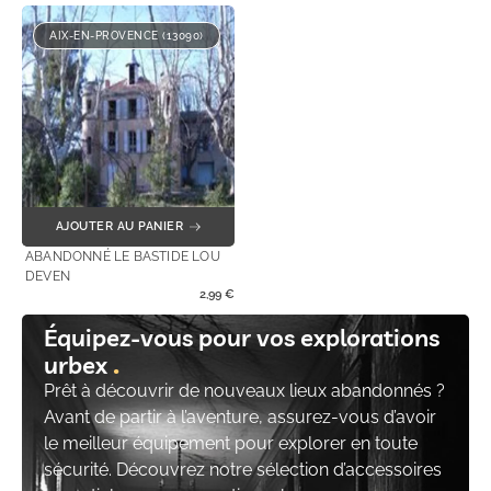
AIX-EN-PROVENCE (13090)
AJOUTER AU PANIER
ABANDONNÉ LE BASTIDE LOU
DEVEN
2,99
€
Équipez-vous pour vos explorations
urbex
Prêt à découvrir de nouveaux lieux abandonnés ?
Avant de partir à l’aventure, assurez-vous d’avoir
le meilleur équipement pour explorer en toute
sécurité. Découvrez notre sélection d’accessoires