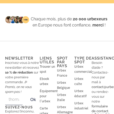
Chaque mois, plus de
20 000 urbexeurs
en Europe nous font confiance,
merci
!
NEWSLETTER
LIENS
SPOT
TYPE DE
ASSISTAN
UTILES
PAR
SPOT
Inscrivez-vous à notre
Besoin
PAYS
Trouver un
Urbex
newsletter et recevez
d’aide ?
Urbex
spot
commercial
10 % de réduction
sur
Contactez-
France
votre première
nous par
Ebook
Urbex
commande. 🎉
mail à
Urbex
urbex
culte
Promis, on ne vous
contact@urbe
Belgique
Équipement
Urbex
spam pas !
ou rendez-
Urbex
E
pour
éducatif
E
vous sur
Ok
Italie
m
m
l’urbex
notre
Urbex
a
a
formulaire
SUIVEZ-NOUS
Urbex
Carte
industriel
i
i
de contact
.
Explorez l’inconnu,
Allemagne
l
urbex
l