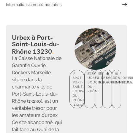
Informations complémentaires
Urbex à Port-
Saint-Louis-du-
Rhône 13230
La Caisse Nationale de
Garantie Ouvrie
Dockers Marseille,
📍
🇫🇷
🕵️‍♂️
🏚️
📅
SPOT
URBEX
URBEX
DÉCORS
DISPONIBI
située dans la
PORT-
BOUCHES-
INDUSTRIEL
AUTHENTIQUES
IMMÉDIAT
charmante ville de
SAINT-
DU-
LOUIS-
RHÔNE
Port-Saint-Louis-du-
DU-
Rhône (13230), est un
RHÔNE
(13230)
véritable trésor pour
les amateurs d’urbex.
Ce site abandonné, qui
fait face au Quai de la