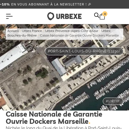
-10%
EN VOUS ABONNANT À LA NEWSLETTER ! 🎉
0
Accueil
-
Urbex France
-
Urbex Provence-Alpes-Côte d'Azur
-
Urbex
Bouches-du-Rhône
-
Caisse Nationale de Garantie Ouvrie Dockers Marseille
PORT-SAINT-LOUIS-DU-RHÔNE (13230)
#UWTXF
Caisse Nationale de Garantie
Ouvrie Dockers Marseille
Nichée le long du Quai de la Libération à Port-Saint-Louis-