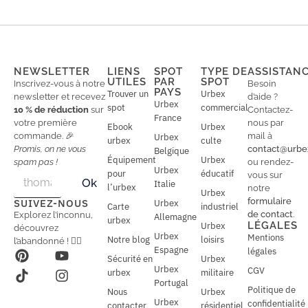
NEWSLETTER
LIENS
SPOT
TYPE DE
ASSISTAN
UTILES
PAR
SPOT
Inscrivez-vous à notre
Besoin
PAYS
Trouver un
Urbex
newsletter et recevez
d’aide ?
Urbex
spot
commercial
10 % de réduction
sur
Contactez-
France
votre première
nous par
Ebook
Urbex
commande. 🎉
mail à
Urbex
urbex
culte
Promis, on ne vous
contact@urbe
Belgique
Équipement
Urbex
spam pas !
ou rendez-
Urbex
E
pour
éducatif
E
vous sur
Ok
Italie
m
m
l’urbex
notre
Urbex
a
a
formulaire
SUIVEZ-NOUS
Urbex
Carte
industriel
i
i
de contact
.
Explorez l’inconnu,
Allemagne
l
urbex
l
LÉGALES
Urbex
découvrez
*
Urbex
Mentions
Notre blog
loisirs
l’abandonné ! 🕵️‍♂️
Espagne
légales
Sécurité en
Urbex
Urbex
CGV
urbex
militaire
Portugal
Politique de
Nous
Urbex
Urbex
confidentialité
contacter
résidentiel