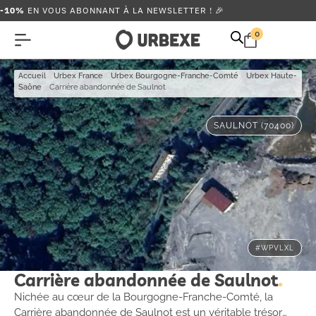
-10%
EN VOUS ABONNANT À LA NEWSLETTER ! 🎉
0
Accueil
-
Urbex France
-
Urbex Bourgogne-Franche-Comté
-
Urbex Haute-
Saône
-
Carrière abandonnée de Saulnot
SAULNOT (70400)
#WPVLXL
Carrière abandonnée de Saulnot
Nichée au cœur de la Bourgogne-Franche-Comté, la
Carrière abandonnée de Saulnot est un véritable trésor