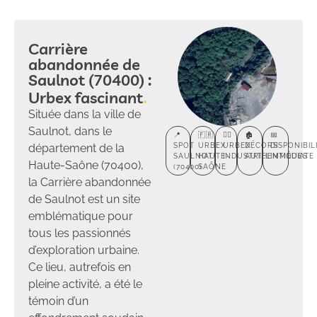
Carrière
abandonnée de
Saulnot (70400) :
Urbex fascinant
Située dans la ville de
Saulnot, dans le
📍
🇫🇷
🕵️‍♂️
🏚️
📅
département de la
SPOT
URBEX
URBEX
DÉCORS
DISPONIBIL
SAULNOT
HAUTE-
INDUSTRIEL
AUTHENTIQUES
IMMÉDIATE
Haute-Saône (70400),
(70400)
SAÔNE
la Carrière abandonnée
de Saulnot est un site
emblématique pour
tous les passionnés
d’exploration urbaine.
Ce lieu, autrefois en
pleine activité, a été le
témoin d’un