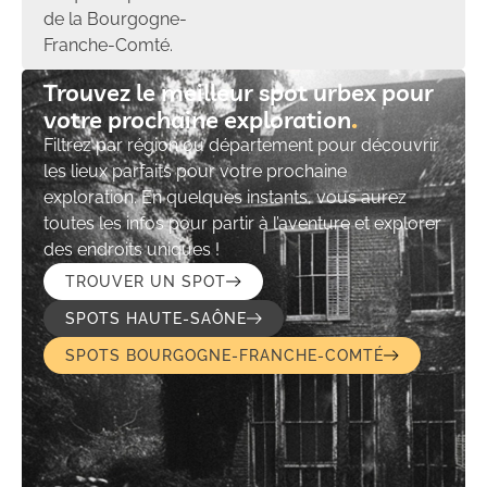
de la Bourgogne-
Franche-Comté.
Trouvez le meilleur spot urbex pour
votre prochaine exploration​
Filtrez par région ou département pour découvrir
les lieux parfaits pour votre prochaine
exploration. En quelques instants, vous aurez
toutes les infos pour partir à l’aventure et explorer
des endroits uniques !
TROUVER UN SPOT
SPOTS HAUTE-SAÔNE
SPOTS BOURGOGNE-FRANCHE-COMTÉ